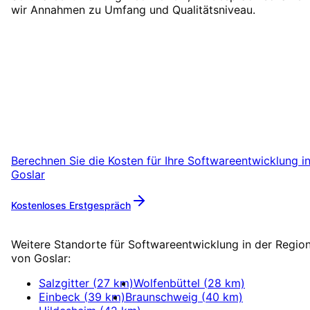
wir Annahmen zu Umfang und Qualitätsniveau.
Softwareentwicklung
in
Goslar
starten
Starten Sie Ihr Softwareentwicklung-Projekt i
Goslar mit einem kostenlosen Erstgespräch.
Berechnen Sie die Kosten für Ihre
Softwareentwicklung
i
Goslar
Kostenloses Erstgespräch
Mehr zu
Softwareentwicklung
Weitere Standorte für
Softwareentwicklung
in der Regio
von
Goslar
:
Salzgitter
(
27
km)
Wolfenbüttel
(
28
km)
Einbeck
(
39
km)
Braunschweig
(
40
km)