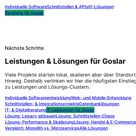
Individuelle Software
Schnittstellen & APIs
KI-Lösungen
Beratung für
Goslar
Nächste Schritte
Leistungen & Lösungen für
Goslar
Viele Projekte starten lokal, skalieren aber über Standor
hinweg. Deshalb verlinken wir hier die häufigsten Einstie
zu Leistungen und Lösungs-Clustern.
Individuelle Softwareentwicklung
Web- und Mobile-Entwicklung
Schnittstellen- & Integrationsprojekte
Datenbanklösungen
IT- & Digitalberatung
IT-Leistungen für
Goslar
Lösung:
Legacy abbauen
Lösung:
Schnittstellen-Chaos
Lösung:
Performance & Skalierung
Lösung:
Handel & E-Commerce
Vergleich: Monolith vs. Microservices
Alle Lösungen