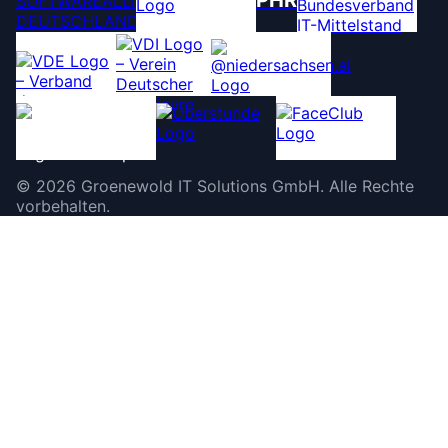
PHR
©
2026
Groenewold IT Solutions GmbH
.
Alle Rechte
vorbehalten.