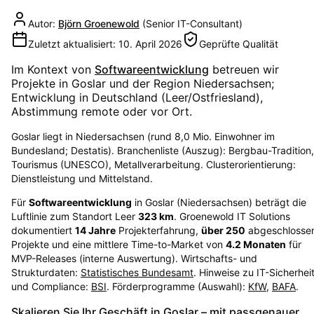
Autor:
Björn Groenewold
(
Senior IT-Consultant
)
Zuletzt aktualisiert:
10. April 2026
Geprüfte Qualität
Im Kontext von
Softwareentwicklung
betreuen wir
Projekte in
Goslar
und der Region
Niedersachsen
;
Entwicklung in Deutschland (Leer/Ostfriesland),
Abstimmung remote oder vor Ort.
Goslar liegt in Niedersachsen (rund 8,0 Mio. Einwohner im
Bundesland; Destatis). Branchenliste (Auszug): Bergbau-Tradition,
Tourismus (UNESCO), Metallverarbeitung. Clusterorientierung:
Dienstleistung und Mittelstand.
Für
Softwareentwicklung
in
Goslar
(
Niedersachsen
) beträgt die
Luftlinie zum Standort Leer
323
km
. Groenewold IT Solutions
dokumentiert
14
Jahre
Projekterfahrung,
über
250
abgeschlosse
Projekte und eine mittlere Time-to-Market von
4.2
Monaten
für
MVP-Releases (interne Auswertung). Wirtschafts- und
Strukturdaten:
Statistisches Bundesamt
. Hinweise zu IT-Sicherhei
und Compliance:
BSI
. Förderprogramme (Auswahl):
KfW
,
BAFA
.
Skalieren Sie Ihr Geschäft in Goslar – mit passgenauer