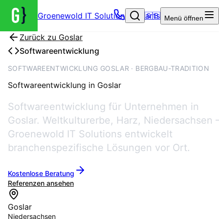
Groenewold IT Solutions – Startseite
🇬🇧
Menü
öffnen
Zurück zu
Goslar
Softwareentwicklung
SOFTWAREENTWICKLUNG GOSLAR · BERGBAU-TRADITION
Softwareentwicklung
in
Goslar
Softwareentwicklung für Unternehmen in
Goslar. Weltkulturerbe, Harz, Niedersachsen 
Groenewold IT Solutions entwickelt
branchenspezifische Lösungen vor Ort.
Kostenlose Beratung
Referenzen ansehen
Goslar
Niedersachsen