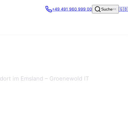
🇬🇧
+49 491 960 999 00
Suche
⌘K
ndort im Emsland – Groenewold IT