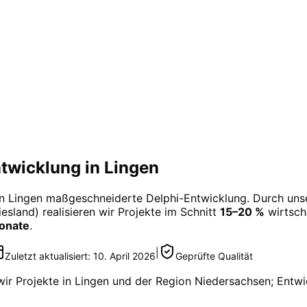
wicklung in Lingen
in
Lingen
maßgeschneiderte
Delphi-Entwicklung
. Durch uns
esland) realisieren wir Projekte im Schnitt
15–20 %
wirtscha
Monate
.
|
Zuletzt aktualisiert:
10. April 2026
Geprüfte Qualität
wir Projekte in
Lingen
und der Region
Niedersachsen
; Entwi