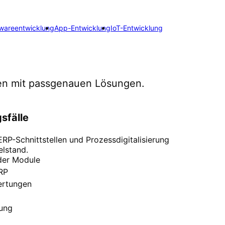
wareentwicklung
App-Entwicklung
IoT-Entwicklung
en
mit passgenauen Lösungen.
sfälle
P-Schnittstellen und Prozessdigitalisierung
elstand.
der Module
ERP
ertungen
sung