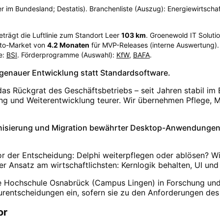
r im Bundesland; Destatis). Branchenliste (Auszug): Energiewirtschaf
eträgt die Luftlinie zum Standort Leer
103
km
. Groenewold IT Solut
-to-Market von
4.2
Monaten
für MVP-Releases (interne Auswertung). 
e:
BSI
. Förderprogramme (Auswahl):
KfW
,
BAFA
.
ssgenauer Entwicklung statt Standardsoftware.
as Rückgrat des Geschäftsbetriebs – seit Jahren stabil im
g und Weiterentwicklung teurer. Wir übernehmen Pflege, M
isierung und Migration bewährter Desktop-Anwendungen –
r der Entscheidung: Delphi weiterpflegen oder ablösen? W
der Ansatz am wirtschaftlichsten: Kernlogik behalten, UI und
e Hochschule Osnabrück (Campus Lingen) in Forschung und 
urentscheidungen ein, sofern sie zu den Anforderungen des
or