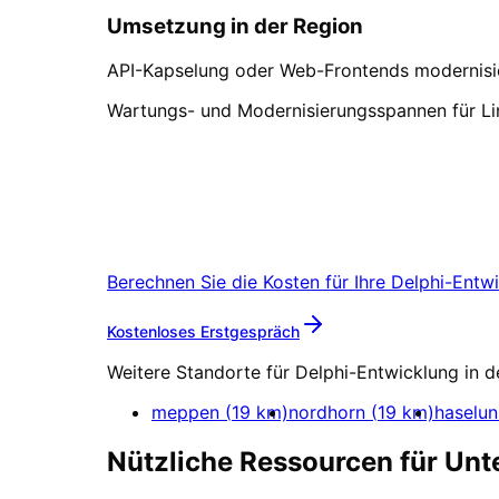
Umsetzung in der Region
API-Kapselung oder Web-Frontends modernisiere
Wartungs- und Modernisierungsspannen für L
Delphi-Entwicklung
in
L
Lassen Sie uns bei einem Kaffee in L
Berechnen Sie die Kosten für Ihre
Delphi-Entw
Mehr zu
Delphi-Entwic
Kostenloses Erstgespräch
Weitere Standorte für
Delphi-Entwicklung
in d
meppen
(
19
km)
nordhorn
(
19
km)
haselu
Nützliche Ressourcen für Un