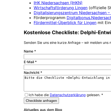
IHK Niedersachsen (IHKN)
Wirtschaftsförderung
Lingen
(offizielle
Digitalisierungszentrum
Niedersachsen – 
Förderprogramm
Digitalbonus.Niedersac
Fördermittel-Überblick für
Lingen
mit Ei
Kostenlose Checkliste:
Delphi-Entw
Senden Sie uns eine kurze Anfrage – wir melden uns m
Name
*
E-Mail
*
Nachricht
*
Ich habe die
Datenschutzerklärung
gelesen.
*
Checkliste anfragen
Aktuelles aus dem Blog