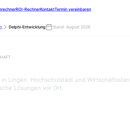
nrechner
ROI-Rechner
Kontakt
Termin vereinbaren
n
Delphi-Entwicklung
Stand: August 2026
CHAFT
in Lingen. Hochschulstadt und Wirtschaftssta
ische Lösungen vor Ort.