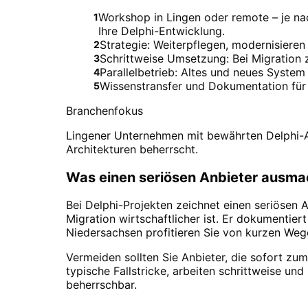
Workshop in Lingen oder remote – je nach
1
Ihre Delphi-Entwicklung.
Strategie: Weiterpflegen, modernisieren
2
Schrittweise Umsetzung: Bei Migration zu
3
Parallelbetrieb: Altes und neues System 
4
Wissenstransfer und Dokumentation für 
5
Branchenfokus
Lingener Unternehmen mit bewährten Delphi-A
Architekturen beherrscht.
Was einen seriösen Anbieter ausma
Bei Delphi-Projekten zeichnet einen seriösen 
Migration wirtschaftlicher ist. Er dokumentier
Niedersachsen profitieren Sie von kurzen Wege
Vermeiden sollten Sie Anbieter, die sofort z
typische Fallstricke, arbeiten schrittweise un
beherrschbar.