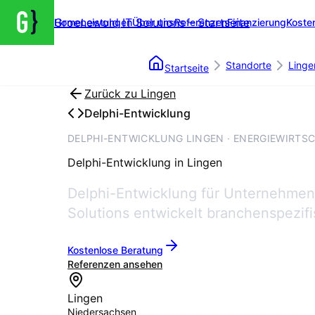
Groenewold IT Solutions – Startseite
Home
Leistungen
Über uns
Referenzen
Finanzierung
Koste
Standorte
Linge
Startseite
Zurück zu
Lingen
Delphi-Entwicklung
DELPHI-ENTWICKLUNG LINGEN · ENERGIEWIRTS
Delphi-Entwicklung
in
Lingen
Delphi-Entwicklung für Unternehmen 
Solutions entwickelt branchenspezif
Kostenlose Beratung
Referenzen ansehen
Lingen
Niedersachsen