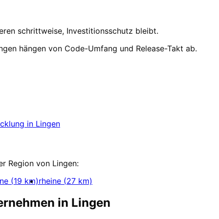
n schrittweise, Investitionsschutz bleibt.
ingen hängen von Code-Umfang und Release-Takt ab.
ingen
starten
eer oder Lingen über Ihr Projekt sprechen.
icklung
in
Lingen
klung
er Region von
Lingen
:
nne
(
19
km)
rheine
(
27
km)
ternehmen in
Lingen