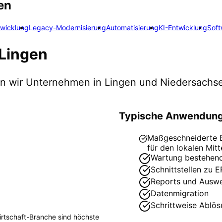
en
twicklung
Legacy-Modernisierung
Automatisierung
KI-Entwicklung
Soft
Lingen
zen wir Unternehmen in
Lingen
und Niedersachs
Typische Anwendung
Maßgeschneiderte ER
für den lokalen Mitt
Wartung bestehen
Schnittstellen zu 
Reports und Ausw
Datenmigration
Schrittweise Ablö
rtschaft
-Branche sind höchste