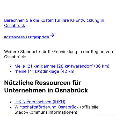
sind für Unternehmen aus Osnabrück in 24h
startklar.
Berechnen Sie die Kosten für Ihre
KI-Entwicklung
in
Osnabrück
Kostenloses Erstgespräch
Mehr zu
KI-Entwicklung
Weitere Standorte für
KI-Entwicklung
in der Region von
Osnabrück
:
Melle
(
21
km)
damme
(
28
km)
warendorf
(
36
km)
rheine
(
41
km)
dinklage
(
42
km)
Nützliche Ressourcen für
Unternehmen in
Osnabrück
IHK Niedersachsen (IHKN)
Wirtschaftsförderung
Osnabrück
(offizielle
Stadt-/Kommunalinformationen)