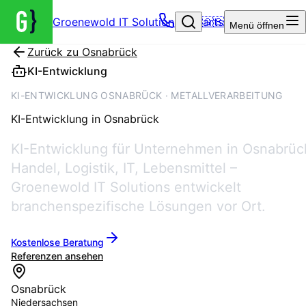
Groenewold IT Solutions – Startseite
🇬🇧
Menü
öffnen
Zurück zu
Osnabrück
KI-Entwicklung
KI-ENTWICKLUNG OSNABRÜCK · METALLVERARBEITUNG
KI-Entwicklung
in
Osnabrück
KI-Entwicklung für Unternehmen in Osnabrüc
Handel, Logistik, IT, Lebensmittel –
Groenewold IT Solutions entwickelt
branchenspezifische Lösungen vor Ort.
Kostenlose Beratung
Referenzen ansehen
Osnabrück
Niedersachsen