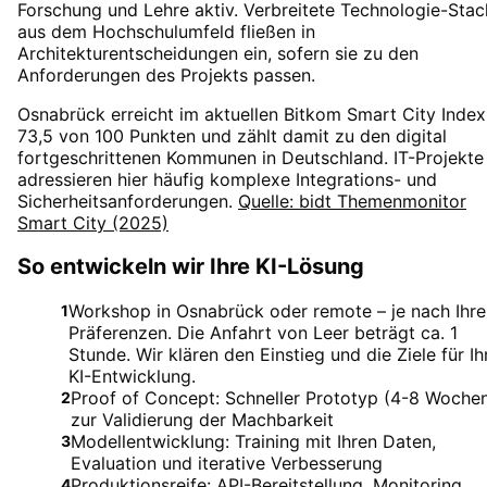
Forschung und Lehre aktiv. Verbreitete Technologie-Stac
aus dem Hochschulumfeld fließen in
Architekturentscheidungen ein, sofern sie zu den
Anforderungen des Projekts passen.
Osnabrück erreicht im aktuellen Bitkom Smart City Index
73,5 von 100 Punkten und zählt damit zu den digital
fortgeschrittenen Kommunen in Deutschland. IT-Projekte
adressieren hier häufig komplexe Integrations- und
Sicherheitsanforderungen.
Quelle: bidt Themenmonitor
Smart City (2025)
So entwickeln wir Ihre KI-Lösung
Workshop in Osnabrück oder remote – je nach Ihre
1
Präferenzen. Die Anfahrt von Leer beträgt ca. 1
Stunde. Wir klären den Einstieg und die Ziele für Ih
KI-Entwicklung.
Proof of Concept: Schneller Prototyp (4-8 Woche
2
zur Validierung der Machbarkeit
Modellentwicklung: Training mit Ihren Daten,
3
Evaluation und iterative Verbesserung
Produktionsreife: API-Bereitstellung, Monitoring,
4