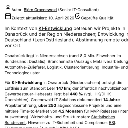
Autor:
Björn Groenewold
(
Senior IT-Consultant
)
Zuletzt aktualisiert:
10. April 2026
Geprüfte Qualität
Im Kontext von
KI-Entwicklung
betreuen wir Projekte in
Osnabrück
und der Region
Niedersachsen
; Entwicklung i
Deutschland (Leer/Ostfriesland), Abstimmung remote od
vor Ort.
Osnabrück liegt in Niedersachsen (rund 8,0 Mio. Einwohner im
Bundesland; Destatis). Branchenliste (Auszug): Metallverarbeitung
Automotive-Zulieferer, Logistik. Clusterorientierung: Industrie- und
Technologiecluster.
Für
KI-Entwicklung
in
Osnabrück
(
Niedersachsen
) beträgt die
Luftlinie zum Standort Leer
147
km
; der öffentlich nachvollziehba
Gewerbesteuer-Hebesatz liegt bei
440
‰
(vgl. IHK/DIHK-
Übersichten)
. Groenewold IT Solutions dokumentiert
14
Jahre
Projekterfahrung,
über
250
abgeschlossene Projekte und eine
mittlere Time-to-Market von
4.2
Monaten
für MVP-Releases (inte
Auswertung). Wirtschafts- und Strukturdaten:
Statistisches
Bundesamt
. Hinweise zu IT-Sicherheit und Compliance:
BSI
.