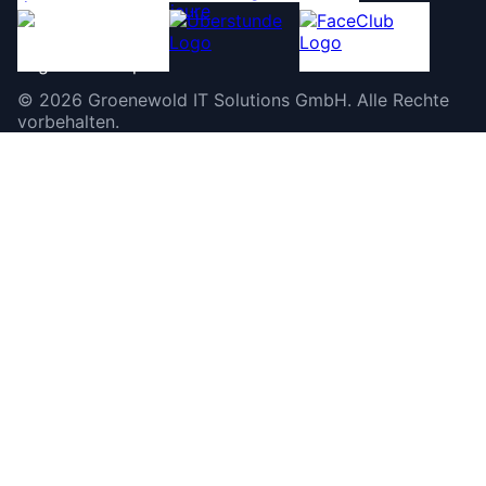
©
2026
Groenewold IT Solutions GmbH
.
Alle Rechte
vorbehalten.