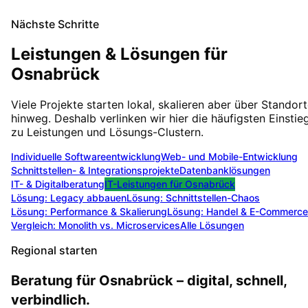
Nächste Schritte
Leistungen & Lösungen für
Osnabrück
Viele Projekte starten lokal, skalieren aber über Standor
hinweg. Deshalb verlinken wir hier die häufigsten Einstie
zu Leistungen und Lösungs-Clustern.
Individuelle Softwareentwicklung
Web- und Mobile-Entwicklung
Schnittstellen- & Integrationsprojekte
Datenbanklösungen
IT- & Digitalberatung
IT-Leistungen für
Osnabrück
Lösung:
Legacy abbauen
Lösung:
Schnittstellen-Chaos
Lösung:
Performance & Skalierung
Lösung:
Handel & E-Commerce
Vergleich: Monolith vs. Microservices
Alle Lösungen
Regional starten
Beratung für Osnabrück – digital, schnell,
verbindlich.