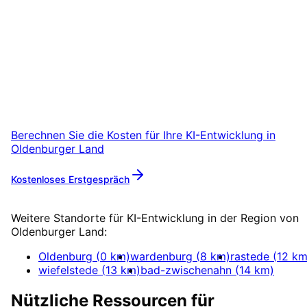
KI-Entwicklung
in
Oldenburger Land
starten
Starten Sie Ihr KI-Entwicklung-Projekt in
Oldenburger Land mit einem kostenlosen
Erstgespräch.
Berechnen Sie die Kosten für Ihre
KI-Entwicklung
in
Oldenburger Land
Kostenloses Erstgespräch
Mehr zu
KI-Entwicklung
Weitere Standorte für
KI-Entwicklung
in der Region von
Oldenburger Land
:
Oldenburg
(
0
km)
wardenburg
(
8
km)
rastede
(
12
km
wiefelstede
(
13
km)
bad-zwischenahn
(
14
km)
Nützliche Ressourcen für