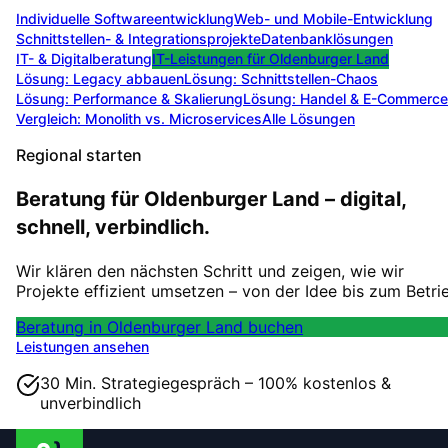
Individuelle Softwareentwicklung
Web- und Mobile-Entwicklung
Schnittstellen- & Integrationsprojekte
Datenbanklösungen
IT- & Digitalberatung
IT-Leistungen für
Oldenburger Land
Lösung:
Legacy abbauen
Lösung:
Schnittstellen-Chaos
Lösung:
Performance & Skalierung
Lösung:
Handel & E-Commerce
Vergleich: Monolith vs. Microservices
Alle Lösungen
Regional starten
Beratung für Oldenburger Land – digital,
schnell, verbindlich.
Wir klären den nächsten Schritt und zeigen, wie wir
Projekte effizient umsetzen – von der Idee bis zum Betri
Beratung in Oldenburger Land buchen
Leistungen ansehen
30 Min. Strategiegespräch – 100% kostenlos &
unverbindlich