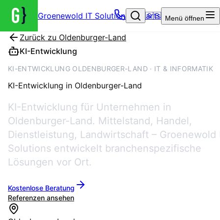
Groenewold IT Solutions – Startseite
🇬🇧
Menü
öffnen
Zurück zu
Oldenburger-Land
KI-Entwicklung
KI-ENTWICKLUNG OLDENBURGER-LAND · IT & INFORMATIK
KI-Entwicklung
in
Oldenburger-Land
KI-Entwicklung für Unternehmen in
Oldenburger-Land. Mittelstand, Handel,
Dienstleistung, Landwirtschaft – Groenewold 
Solutions entwickelt branchenspezifische
Lösungen vor Ort.
Kostenlose Beratung
Referenzen ansehen