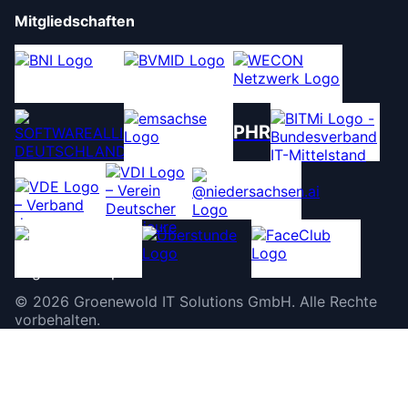
Mitgliedschaften
PHR
©
2026
Groenewold IT Solutions GmbH
.
Alle Rechte
vorbehalten.