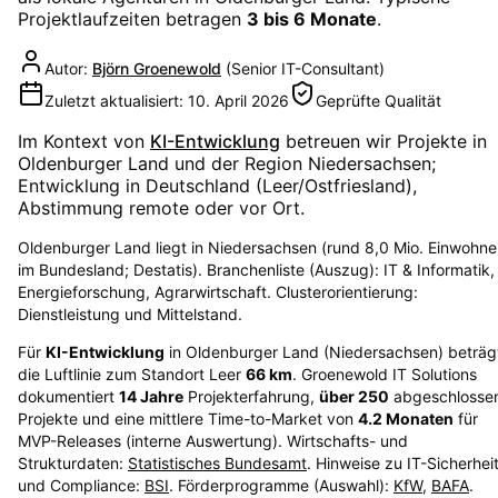
Projektlaufzeiten betragen
3 bis 6 Monate
.
Autor:
Björn Groenewold
(
Senior IT-Consultant
)
Zuletzt aktualisiert:
10. April 2026
Geprüfte Qualität
Im Kontext von
KI-Entwicklung
betreuen wir Projekte in
Oldenburger Land
und der Region
Niedersachsen
;
Entwicklung in Deutschland (Leer/Ostfriesland),
Abstimmung remote oder vor Ort.
Oldenburger Land liegt in Niedersachsen (rund 8,0 Mio. Einwohne
im Bundesland; Destatis). Branchenliste (Auszug): IT & Informatik,
Energieforschung, Agrarwirtschaft. Clusterorientierung:
Dienstleistung und Mittelstand.
Für
KI-Entwicklung
in
Oldenburger Land
(
Niedersachsen
) beträg
die Luftlinie zum Standort Leer
66
km
. Groenewold IT Solutions
dokumentiert
14
Jahre
Projekterfahrung,
über
250
abgeschlosse
Projekte und eine mittlere Time-to-Market von
4.2
Monaten
für
MVP-Releases (interne Auswertung). Wirtschafts- und
Strukturdaten:
Statistisches Bundesamt
. Hinweise zu IT-Sicherhei
und Compliance:
BSI
. Förderprogramme (Auswahl):
KfW
,
BAFA
.