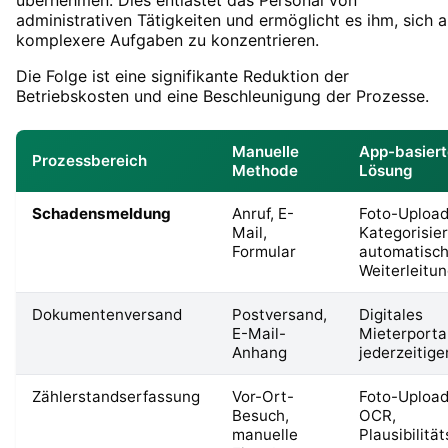
administrativen Tätigkeiten und ermöglicht es ihm, sich a
komplexere Aufgaben zu konzentrieren.
Die Folge ist eine signifikante Reduktion der
Betriebskosten und eine Beschleunigung der Prozesse.
Manuelle
App-basiert
Prozessbereich
Methode
Lösung
Schadensmeldung
Anruf, E-
Foto-Upload
Mail,
Kategorisie
Formular
automatisc
Weiterleitu
Dokumentenversand
Postversand,
Digitales
E-Mail-
Mieterportal
Anhang
jederzeitiger
Zählerstandserfassung
Vor-Ort-
Foto-Upload
Besuch,
OCR,
manuelle
Plausibilitä