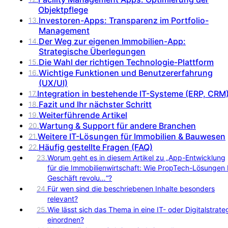
Objektpflege
Investoren-Apps: Transparenz im Portfolio-
13
.
Management
Der Weg zur eigenen Immobilien-App:
14
.
Strategische Überlegungen
Die Wahl der richtigen Technologie-Plattform
15
.
Wichtige Funktionen und Benutzererfahrung
16
.
(UX/UI)
Integration in bestehende IT-Systeme (ERP, CRM
17
.
Fazit und Ihr nächster Schritt
18
.
Weiterführende Artikel
19
.
Wartung & Support für andere Branchen
20
.
Weitere IT-Lösungen für Immobilien & Bauwesen
21
.
Häufig gestellte Fragen (FAQ)
22
.
23
.
Worum geht es in diesem Artikel zu „App-Entwicklung
für die Immobilienwirtschaft: Wie PropTech-Lösungen 
Geschäft revolu…“?
24
.
Für wen sind die beschriebenen Inhalte besonders
relevant?
25
.
Wie lässt sich das Thema in eine IT- oder Digitalstrate
einordnen?