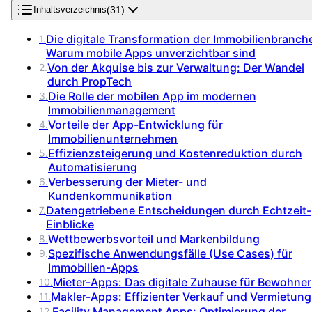
(
31
)
Inhaltsverzeichnis
Die digitale Transformation der Immobilienbranch
1
.
Warum mobile Apps unverzichtbar sind
Von der Akquise bis zur Verwaltung: Der Wandel
2
.
durch PropTech
Die Rolle der mobilen App im modernen
3
.
Immobilienmanagement
Vorteile der App-Entwicklung für
4
.
Immobilienunternehmen
Effizienzsteigerung und Kostenreduktion durch
5
.
Automatisierung
Verbesserung der Mieter- und
6
.
Kundenkommunikation
Datengetriebene Entscheidungen durch Echtzeit-
7
.
Einblicke
Wettbewerbsvorteil und Markenbildung
8
.
Spezifische Anwendungsfälle (Use Cases) für
9
.
Immobilien-Apps
Mieter-Apps: Das digitale Zuhause für Bewohner
10
.
Makler-Apps: Effizienter Verkauf und Vermietung
11
.
Facility Management Apps: Optimierung der
12
.