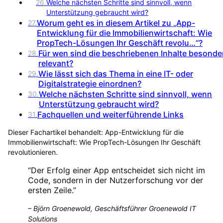
26
.
Welche nächsten Schritte sind sinnvoll, wenn
Unterstützung gebraucht wird?
Worum geht es in diesem Artikel zu „App-
27
.
Entwicklung für die Immobilienwirtschaft: Wie
PropTech-Lösungen Ihr Geschäft revolu…“?
Für wen sind die beschriebenen Inhalte besonde
28
.
relevant?
Wie lässt sich das Thema in eine IT- oder
29
.
Digitalstrategie einordnen?
Welche nächsten Schritte sind sinnvoll, wenn
30
.
Unterstützung gebraucht wird?
Fachquellen und weiterführende Links
31
.
Dieser Fachartikel behandelt:
App-Entwicklung für die
Immobilienwirtschaft: Wie PropTech-Lösungen Ihr Geschäft
revolutionieren
.
“
Der Erfolg einer App entscheidet sich nicht im
Code, sondern in der Nutzerforschung vor der
ersten Zeile.
”
–
Björn Groenewold, Geschäftsführer Groenewold IT
Solutions