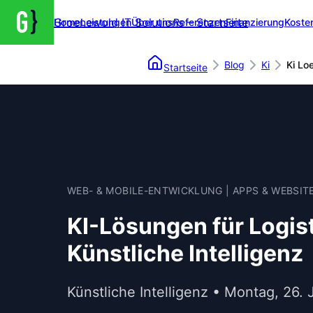
Groenewold IT Solutions – Startseite
Home
Leistungen
Über uns
Referenzen
Finanzierung
Koste
Blog
Ki
Ki Lo
Startseite
WEB- & MOBILE-ENTWICKLUNG | APPS & WEBSIT
KI-Lösungen für Logist
Künstliche Intelligenz
Künstliche Intelligenz • Montag, 26.