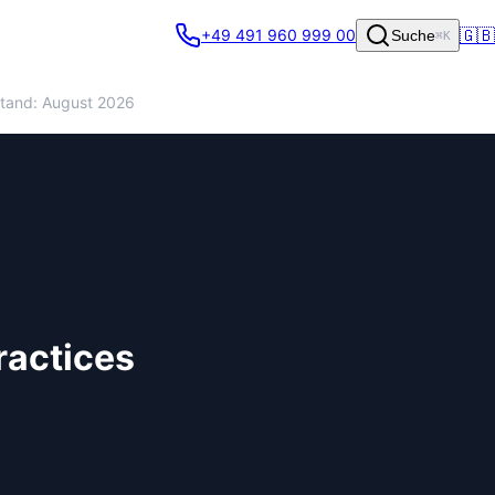
🇬🇧
+49 491 960 999 00
Suche
⌘K
tand: August 2026
ractices