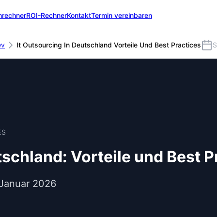
nrechner
ROI-Rechner
Kontakt
Termin vereinbaren
ev
It Outsourcing In Deutschland Vorteile Und Best Practices
S
ES
schland: Vorteile und Best P
 Januar 2026