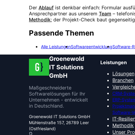
Der
Ablauf
ist denkbar einfach: Formular ausf
Ansprechpartner aus unserem
Team
– telefon
Methodik
; der Projekt-Check baut gegenseiti
Passende Themen
Alle Leistungen
Softwareentwicklung
Software-R
Groenewold
Leistungen
IT Solutions
Lösungen
GmbH
Branchen
Vergleich
Maßgeschneiderte
Softwarelösungen für Ihr
CRM-Syste
Unternehmen - entwickelt
ERP-System
in Deutschland.
Projektma
Software-V
Groenewold IT Solutions GmbH
IT-Resilie
Mühlenstraße 157, 26789 Leer
Methodik
(Ostfriesland)
Unser Pr