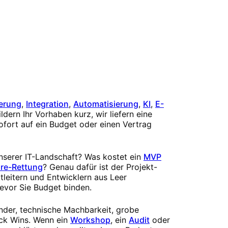
erung
,
Integration
,
Automatisierung
,
KI
,
E-
ldern Ihr Vorhaben kurz, wir liefern eine
ofort auf ein Budget oder einen Vertrag
unserer IT-Landschaft? Was kostet ein
MVP
re-Rettung
? Genau dafür ist der Projekt-
tleitern und Entwicklern aus Leer
evor Sie Budget binden.
ender, technische Machbarkeit, grobe
ck Wins. Wenn ein
Workshop
, ein
Audit
oder