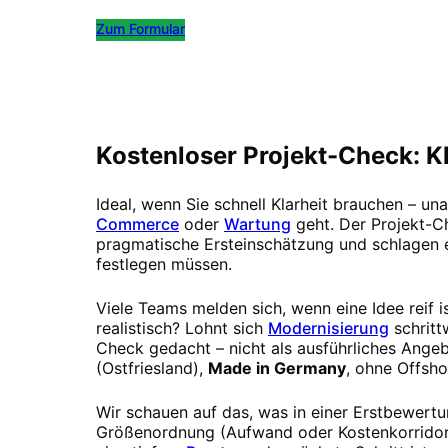
Zum Formular
Kostenlos Termin buchen
Kostenloser Projekt-Check: Kl
Ideal, wenn Sie schnell Klarheit brauchen – u
Commerce
oder
Wartung
geht. Der Projekt-Ch
pragmatische Ersteinschätzung und schlagen ei
festlegen müssen.
Viele Teams melden sich, wenn eine Idee reif i
realistisch? Lohnt sich
Modernisierung
schrit
Check gedacht – nicht als ausführliches Angeb
(Ostfriesland),
Made in Germany
, ohne Offsh
Wir schauen auf das, was in einer Erstbewertu
Größenordnung (Aufwand oder Kostenkorridor),