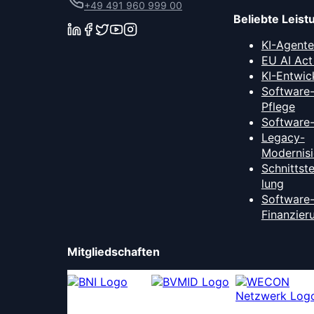
+49 491 960 999 00
Beliebte Leis
KI-Agent
EU AI Act
KI-Entwic
Software
Pflege
Software
Legacy-
Modernis
Schnittst
lung
Software
Finanzier
Mitgliedschaften