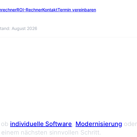
nrechner
ROI-Rechner
Kontakt
Termin vereinbaren
tand: August 2026
 anfordern
 ob
individuelle Software
,
Modernisierung
oder
einem nächsten sinnvollen Schritt.