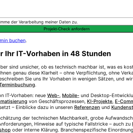
imme der Verarbeitung meiner Daten zu.
Projekt-Check anfordern
rmin buchen
.
ür Ihr IT-Vorhaben in 48 Stunden
aber sind unsicher, ob es technisch machbar ist, was es ko
hnen genau diese Klarheit – ohne Verpflichtung, ohne Verka
Beschreiben Sie uns Ihr Vorhaben in wenigen Sätzen, und wi
Terminbuchung
.
von IT-Vorhaben: neue
Web-
,
Mobile-
und Desktop-Entwicklu
matisierung
von Geschäftsprozessen,
KI-Projekte
,
E-Comm
etzt – Einblicke dazu in unseren
Referenzen
und
Kundens
schätzung der technischen Machbarkeit, grobe Aufwandsc
forderungen, Hinweise auf typische Fallstricke – auch zu
shop
oder interne Klärung. Branchenspezifische Einordnung