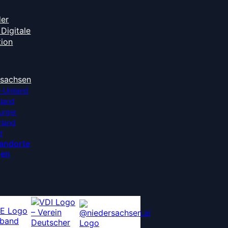
der
Digitale
tion
rsachsen
-Umland
sland
urger
rland
d
tandorte
gen