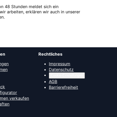
on 48 Stunden meldet sich ein
wir arbeiten, erklären wir auch in unserer
en.
men
Rechtliches
ngen
Impressum
mmen
Datenschutz
Cookie-Einstellungen
AGB
eck
Barrierefreiheit
figurator
hmen verkaufen
aften