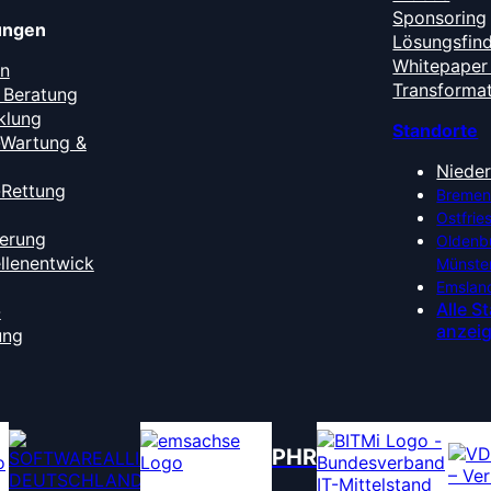
Sponsoring
tungen
Lösungsfin
Whitepaper 
en
Transforma
 Beratung
klung
Standorte
-Wartung &
Niede
-Rettung
Bremen
Ostfrie
ierung
Oldenb
ellenentwick
Münste
Emslan
Alle S
-
anzei
ung
PHR