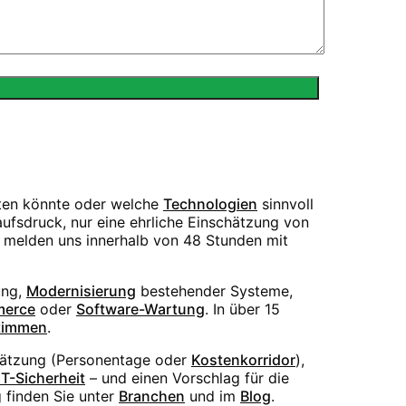
sten könnte oder welche
Technologien
sinnvoll
ufsdruck, nur eine ehrliche Einschätzung von
r melden uns innerhalb von 48 Stunden mit
ng,
Modernisierung
bestehender Systeme,
erce
oder
Software-Wartung
. In über 15
timmen
.
hätzung (Personentage oder
Kostenkorridor
),
IT-Sicherheit
– und einen Vorschlag für die
 finden Sie unter
Branchen
und im
Blog
.