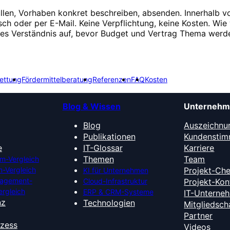
üllen, Vorhaben konkret beschreiben, absenden. Innerhalb v
isch oder per E-Mail. Keine Verpflichtung, keine Kosten. Wie 
ges Verständnis auf, bevor Budget und Vertrag Thema werd
ettung
Fördermittelberatung
Referenzen
FAQ
Kosten
Blog & Wissen
Unterneh
Blog
Auszeichnu
Publikationen
Kundensti
e
IT-Glossar
Karriere
Themen
Team
m-Vergleich
-Vergleich
Projekt-Ch
KI für Unternehmen
nagement-
Cloud-Infrastruktur
Projekt-Kon
ergleich
ERP & CRM-Systeme
IT-Unterne
nz
Technologien
Mitgliedsch
Partner
ozess
Videos