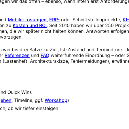
 sagen wir das offen – ebenso, wenn intern erst Anforderun
und
Mobile-Lösungen
,
ERP-
oder Schnittstellenprojekte,
KI
en zu
Kosten und ROI
. Seit 2010 haben wir über 250 Projek
en, die wir später nicht halten können. Antworten erfolge
evorzugen.
wei bis drei Sätze zu Ziel, Ist-Zustand und Termindruck. J
er
Referenzen
und
FAQ
weiterführende Einordnung – oder S
 (Lastenheft, Architekturskizze, Fehlermeldungen), erwähne
und Quick Wins
gehen
, Timeline, ggf.
Workshop
)
h, ob wir tiefer einsteigen