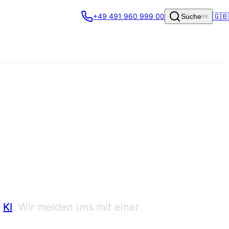
🇬🇧
+49 491 960 999 00
Suche
⌘K
KI
. Wir melden uns mit einer