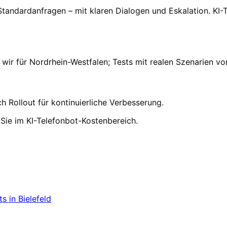
i Standardanfragen – mit klaren Dialogen und Eskalation. KI
ir für Nordrhein-Westfalen; Tests mit realen Szenarien vo
 Rollout für kontinuierliche Verbesserung.
n Sie im KI-Telefonbot-Kostenbereich.
eld
starten
– wir sind für Unternehmen aus Bielefeld in 24h
ts
in
Bielefeld