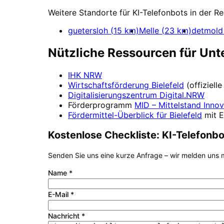
Weitere Standorte für
KI-Telefonbots
in der R
guetersloh
(
15
km)
Melle
(
23
km)
detmold
Nützliche Ressourcen für Un
IHK NRW
Wirtschaftsförderung
Bielefeld
(offiziel
Digitalisierungszentrum
Digital.NRW
Förderprogramm
MID – Mittelstand Innov
Fördermittel-Überblick für
Bielefeld
mit 
Kostenlose Checkliste:
KI-Telefonbo
Senden Sie uns eine kurze Anfrage – wir melden uns m
Name
*
E-Mail
*
Nachricht
*