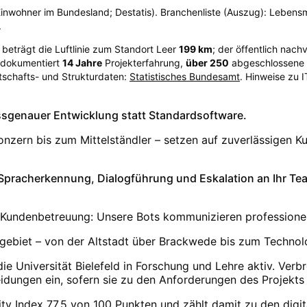
 Einwohner im Bundesland; Destatis). Branchenliste (Auszug): Lebensmi
.
) beträgt die Luftlinie zum Standort Leer
199
km
; der öffentlich nac
s dokumentiert
14
Jahre
Projekterfahrung,
über
250
abgeschlossene P
tschafts- und Strukturdaten:
Statistisches Bundesamt
. Hinweise zu 
 passgenauer Entwicklung statt Standardsoftware.
zern bis zum Mittelständler – setzen auf zuverlässigen Ku
 Spracherkennung, Dialogführung und Eskalation an Ihr Te
 Kundenbetreuung: Unsere Bots kommunizieren professionell
ebiet – von der Altstadt über Brackwede bis zum Technol
die Universität Bielefeld in Forschung und Lehre aktiv. Ver
idungen ein, sofern sie zu den Anforderungen des Projekts
City Index 77,5 von 100 Punkten und zählt damit zu den dig