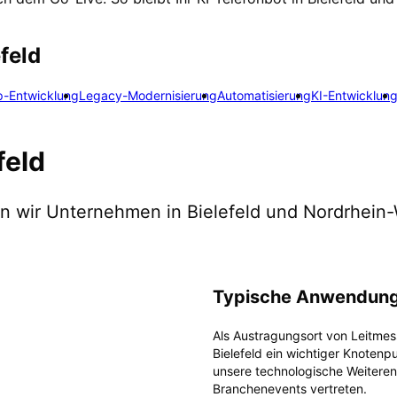
efeld
p-Entwicklung
Legacy-Modernisierung
Automatisierung
KI-Entwicklun
feld
zen wir Unternehmen in
Bielefeld
und Nordrhein-
Typische Anwendung
Als Austragungsort von Leitmes
Bielefeld ein wichtiger Knotenp
unsere technologische Weiteren
Branchenevents vertreten.