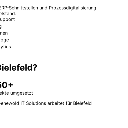
P-Schnittstellen und Prozessdigitalisierung
elstand.
Support
g
nen
loge
ytics
Bielefeld
?
50+
jekte umgesetzt
enewold IT Solutions arbeitet für Bielefeld