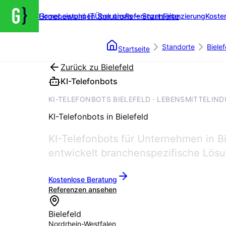
Groenewold IT Solutions – Startseite
Home
Leistungen
Über uns
Referenzen
Finanzierung
Koste
Standorte
Bielef
Startseite
Zurück zu
Bielefeld
KI-Telefonbots
KI-TELEFONBOTS BIELEFELD · LEBENSMITTELIND
KI-Telefonbots
in
Bielefeld
KI-Telefonbots für Unternehmen in B
entwickelt branchenspezifische Lösu
Kostenlose Beratung
Referenzen ansehen
Bielefeld
Nordrhein-Westfalen