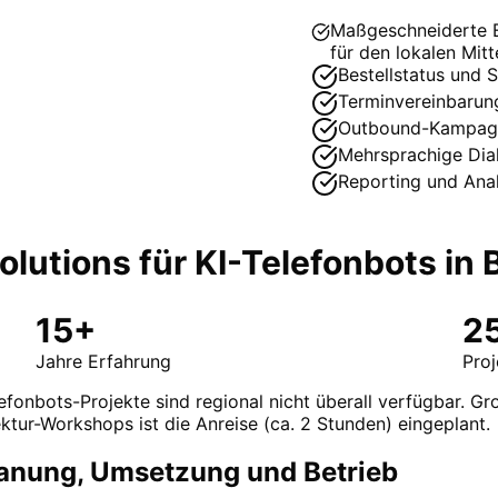
Maßgeschneiderte ER
für den lokalen Mitt
Bestellstatus und 
Terminvereinbarun
Outbound-Kampag
Mehrsprachige Dia
Reporting und Anal
lutions für
KI-Telefonbots
in
15+
2
Jahre Erfahrung
Pro
efonbots-Projekte sind regional nicht überall verfügbar. Gro
ktur-Workshops ist die Anreise (ca. 2 Stunden) eingeplant.
Planung, Umsetzung und Betrieb