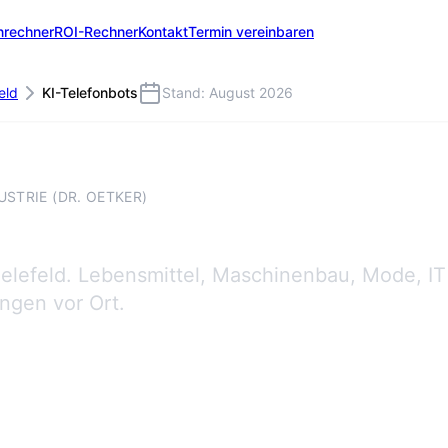
nrechner
ROI-Rechner
Kontakt
Termin vereinbaren
eld
KI-Telefonbots
Stand: August 2026
USTRIE (DR. OETKER)
ielefeld. Lebensmittel, Maschinenbau, Mode, IT
ngen vor Ort.