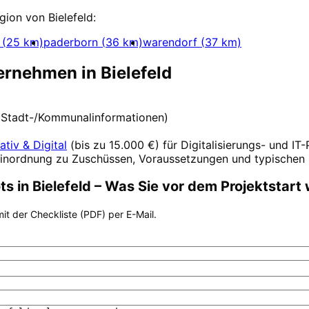
egion von
Bielefeld
:
(
25
km)
paderborn
(
36
km)
warendorf
(
37
km)
ternehmen in
Bielefeld
le Stadt-/Kommunalinformationen)
ativ & Digital
(
bis zu 15.000 €
) für Digitalisierungs- und IT
Einordnung zu Zuschüssen, Voraussetzungen und typischen 
ts
in
Bielefeld
– Was Sie vor dem Projektstart
it der Checkliste (PDF) per E-Mail.