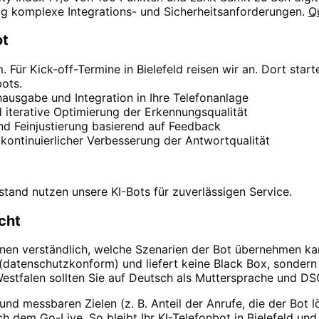
fig komplexe Integrations- und Sicherheitsanforderungen.
Q
ot
ür Kick-off-Termine in Bielefeld reisen wir an. Dort star
ots.
ausgabe und Integration in Ihre Telefonanlage
 iterative Optimierung der Erkennungsqualität
d Feinjustierung basierend auf Feedback
ontinuierlicher Verbesserung der Antwortqualität
tand nutzen unsere KI-Bots für zuverlässigen Service.
cht
 Ihnen verständlich, welche Szenarien der Bot übernehmen k
 (datenschutzkonform) und liefert keine Black Box, sondern
Westfalen sollten Sie auf Deutsch als Muttersprache und D
und messbaren Zielen (z. B. Anteil der Anrufe, die der Bot l
ch dem Go-Live. So bleibt Ihr KI-Telefonbot in Bielefeld u