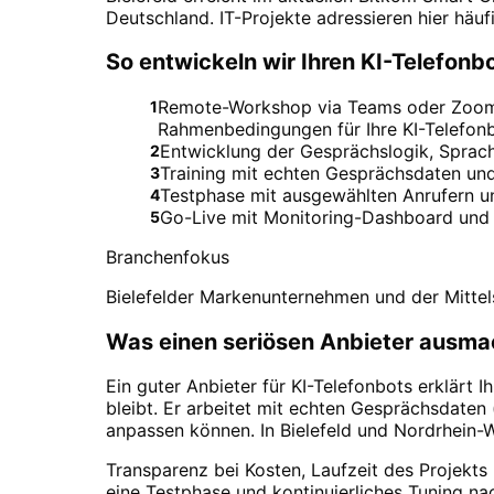
Deutschland. IT-Projekte adressieren hier häu
So entwickeln wir Ihren KI-Telefonb
Remote-Workshop via Teams oder Zoom. F
1
Rahmenbedingungen für Ihre KI-Telefonb
Entwicklung der Gesprächslogik, Sprach
2
Training mit echten Gesprächsdaten und
3
Testphase mit ausgewählten Anrufern un
4
Go-Live mit Monitoring-Dashboard und k
5
Branchenfokus
Bielefelder Markenunternehmen und der Mittels
Was einen seriösen Anbieter ausma
Ein guter Anbieter für KI-Telefonbots erklärt
bleibt. Er arbeitet mit echten Gesprächsdaten
anpassen können. In Bielefeld und Nordrhein-
Transparenz bei Kosten, Laufzeit des Projekts 
eine Testphase und kontinuierliches Tuning na