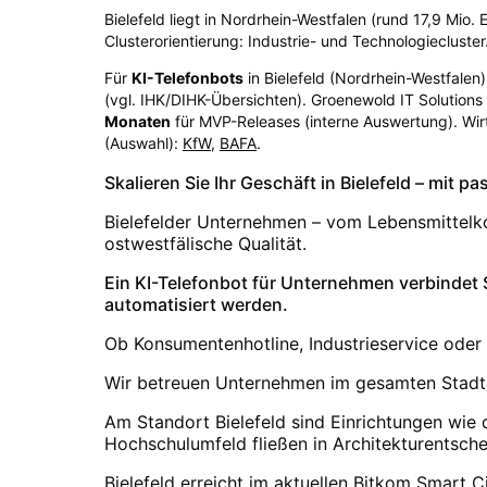
Bielefeld liegt in Nordrhein-Westfalen (rund 17,9 Mio.
Clusterorientierung: Industrie- und Technologiecluster
Für
KI-Telefonbots
in
Bielefeld
(
Nordrhein-Westfalen
(vgl. IHK/DIHK-Übersichten)
. Groenewold IT Solution
Monaten
für MVP-Releases (interne Auswertung). Wir
(Auswahl):
KfW
,
BAFA
.
Skalieren Sie Ihr Geschäft in Bielefeld – mit
Bielefelder Unternehmen – vom Lebensmittelkon
ostwestfälische Qualität.
Ein KI-Telefonbot für Unternehmen verbindet
automatisiert werden.
Ob Konsumentenhotline, Industrieservice oder
Wir betreuen Unternehmen im gesamten Stadtg
Am Standort Bielefeld sind Einrichtungen wie 
Hochschulumfeld fließen in Architekturentsche
Bielefeld erreicht im aktuellen Bitkom Smart 