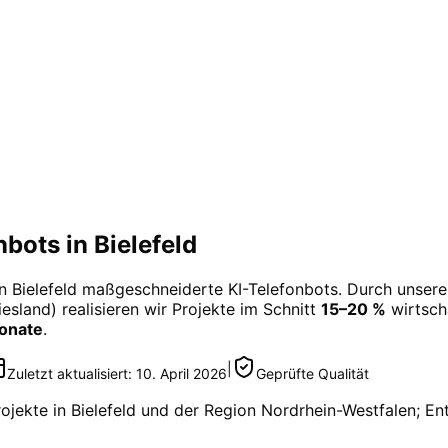
ots in Bielefeld
in
Bielefeld
maßgeschneiderte
KI-Telefonbots
. Durch unsere
esland) realisieren wir Projekte im Schnitt
15–20 %
wirtscha
Monate
.
|
Zuletzt aktualisiert:
10. April 2026
Geprüfte Qualität
rojekte in
Bielefeld
und der Region
Nordrhein-Westfalen
; En