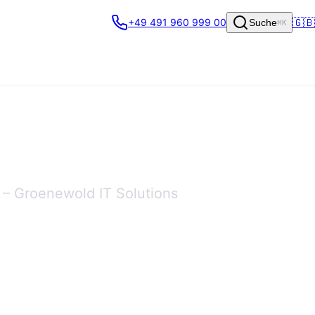
🇬🇧
+49 491 960 999 00
Suche
⌘K
 – Groenewold IT Solutions