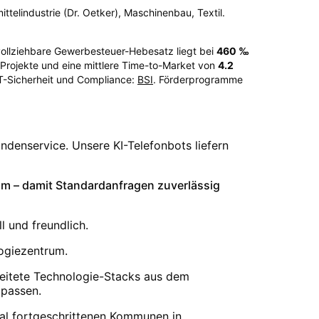
ttelindustrie (Dr. Oetker), Maschinenbau, Textil.
hvollziehbare Gewerbesteuer-Hebesatz liegt bei
460
‰
rojekte und eine mittlere Time-to-Market von
4.2
IT-Sicherheit und Compliance:
BSI
. Förderprogramme
ndenservice. Unsere KI-Telefonbots liefern
am – damit Standardanfragen zuverlässig
 und freundlich.
ogiezentrum.
breitete Technologie-Stacks aus dem
 passen.
ital fortgeschrittenen Kommunen in