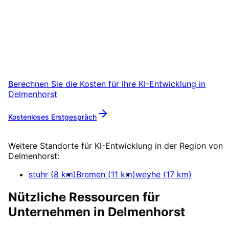
Delmenhorst
starten
Starten Sie Ihr KI-Entwicklung-Projekt in
Delmenhorst mit einem kostenlosen
Erstgespräch.
Berechnen Sie die Kosten für Ihre
KI-Entwicklung
in
Delmenhorst
Kostenloses Erstgespräch
Mehr zu
KI-Entwicklung
Weitere Standorte für
KI-Entwicklung
in der Region von
Delmenhorst
:
stuhr
(
8
km)
Bremen
(
11
km)
weyhe
(
17
km)
Nützliche Ressourcen für
Unternehmen in
Delmenhorst