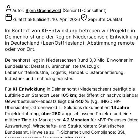
Autor:
Björn Groenewold
(
Senior IT-Consultant
)
Zuletzt aktualisiert:
10. April 2026
Geprüfte Qualität
Im Kontext von
KI-Entwicklung
betreuen wir Projekte in
Delmenhorst
und der Region
Niedersachsen
; Entwicklun
in Deutschland (Leer/Ostfriesland), Abstimmung remote
oder vor Ort.
Delmenhorst liegt in Niedersachsen (rund 8,0 Mio. Einwohner im
Bundesland; Destatis). Branchenliste (Auszug):
Lebensmittelindustrie, Logistik, Handel. Clusterorientierung:
Industrie- und Technologiecluster.
Für
KI-Entwicklung
in
Delmenhorst
(
Niedersachsen
) beträgt die
Luftlinie zum Standort Leer
105
km
; der öffentlich nachvollziehba
Gewerbesteuer-Hebesatz liegt bei
440
‰
(vgl. IHK/DIHK-
Übersichten)
. Groenewold IT Solutions dokumentiert
14
Jahre
Projekterfahrung,
über
250
abgeschlossene Projekte und eine
mittlere Time-to-Market von
4.2
Monaten
für MVP-Releases (inte
Auswertung). Wirtschafts- und Strukturdaten:
Statistisches
Bundesamt
. Hinweise zu IT-Sicherheit und Compliance:
BSI
.