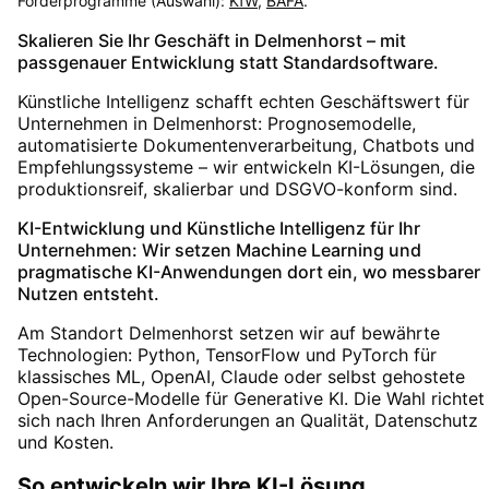
Förderprogramme (Auswahl):
KfW
,
BAFA
.
Skalieren Sie Ihr Geschäft in Delmenhorst – mit
passgenauer Entwicklung statt Standardsoftware.
Künstliche Intelligenz schafft echten Geschäftswert für
Unternehmen in Delmenhorst: Prognosemodelle,
automatisierte Dokumentenverarbeitung, Chatbots und
Empfehlungssysteme – wir entwickeln KI-Lösungen, die
produktionsreif, skalierbar und DSGVO-konform sind.
KI-Entwicklung und Künstliche Intelligenz für Ihr
Unternehmen: Wir setzen Machine Learning und
pragmatische KI-Anwendungen dort ein, wo messbarer
Nutzen entsteht.
Am Standort Delmenhorst setzen wir auf bewährte
Technologien: Python, TensorFlow und PyTorch für
klassisches ML, OpenAI, Claude oder selbst gehostete
Open-Source-Modelle für Generative KI. Die Wahl richtet
sich nach Ihren Anforderungen an Qualität, Datenschutz
und Kosten.
So entwickeln wir Ihre KI-Lösung