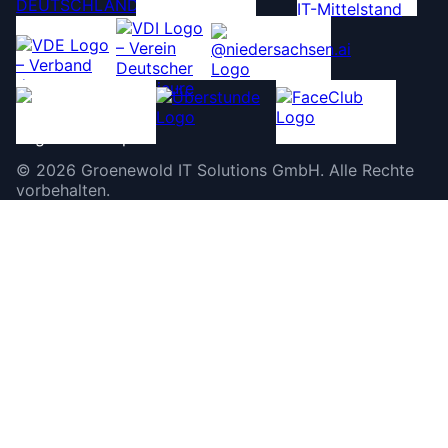
©
2026
Groenewold IT Solutions GmbH
.
Alle Rechte
vorbehalten.