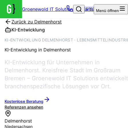
Groenewold IT Solutions – Startseite
🇬🇧
Menü
öffnen
Zurück zu
Delmenhorst
KI-Entwicklung
KI-ENTWICKLUNG DELMENHORST · LEBENSMITTELINDUSTRI
KI-Entwicklung
in
Delmenhorst
KI-Entwicklung für Unternehmen in
Delmenhorst. Kreisfreie Stadt im Großraum
Bremen – Groenewold IT Solutions entwickelt
branchenspezifische Lösungen vor Ort.
Kostenlose Beratung
Referenzen ansehen
Delmenhorst
Niedersachsen