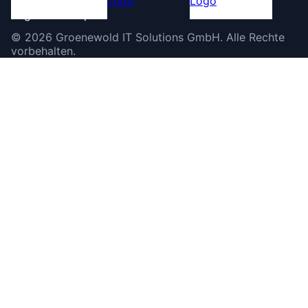
©
2026
Groenewold IT Solutions GmbH
.
Alle Rechte
vorbehalten.