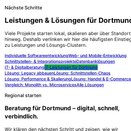
Nächste Schritte
Leistungen & Lösungen für
Dortmun
Viele Projekte starten lokal, skalieren aber über Standor
hinweg. Deshalb verlinken wir hier die häufigsten Einstie
zu Leistungen und Lösungs-Clustern.
Individuelle Softwareentwicklung
Web- und Mobile-Entwicklung
Schnittstellen- & Integrationsprojekte
Datenbanklösungen
IT- & Digitalberatung
IT-Leistungen für
Dortmund
Lösung:
Legacy abbauen
Lösung:
Schnittstellen-Chaos
Lösung:
Performance & Skalierung
Lösung:
Handel & E-Commerce
Vergleich: Monolith vs. Microservices
Alle Lösungen
Regional starten
Beratung für Dortmund – digital, schnell,
verbindlich.
Wir klären den nächsten Schritt und zeigen, wie wir