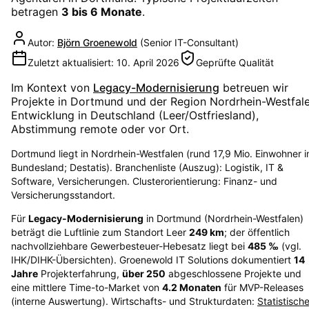
betragen
3 bis 6 Monate
.
Autor:
Björn Groenewold
(
Senior IT-Consultant
)
Zuletzt aktualisiert:
10. April 2026
Geprüfte Qualität
Im Kontext von
Legacy-Modernisierung
betreuen wir
Projekte in
Dortmund
und der Region
Nordrhein-Westfal
Entwicklung in Deutschland (Leer/Ostfriesland),
Abstimmung remote oder vor Ort.
Dortmund liegt in Nordrhein-Westfalen (rund 17,9 Mio. Einwohner 
Bundesland; Destatis). Branchenliste (Auszug): Logistik, IT &
Software, Versicherungen. Clusterorientierung: Finanz- und
Versicherungsstandort.
Für
Legacy-Modernisierung
in
Dortmund
(
Nordrhein-Westfalen
)
beträgt die Luftlinie zum Standort Leer
249
km
; der öffentlich
nachvollziehbare Gewerbesteuer-Hebesatz liegt bei
485
‰
(vgl.
IHK/DIHK-Übersichten)
. Groenewold IT Solutions dokumentiert
14
Jahre
Projekterfahrung,
über
250
abgeschlossene Projekte und
eine mittlere Time-to-Market von
4.2
Monaten
für MVP-Releases
(interne Auswertung). Wirtschafts- und Strukturdaten:
Statistisch