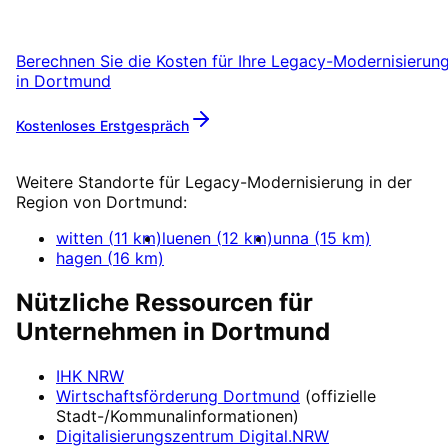
startklar.
Berechnen Sie die Kosten für Ihre
Legacy-Modernisierun
in
Dortmund
Kostenloses Erstgespräch
Mehr zu
Legacy-Modernisierung
Weitere Standorte für
Legacy-Modernisierung
in der
Region von
Dortmund
:
witten
(
11
km)
luenen
(
12
km)
unna
(
15
km)
hagen
(
16
km)
Nützliche Ressourcen für
Unternehmen in
Dortmund
IHK NRW
Wirtschaftsförderung
Dortmund
(offizielle
Stadt-/Kommunalinformationen)
Digitalisierungszentrum
Digital.NRW