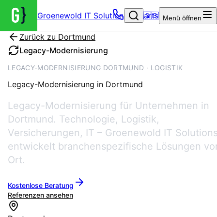
Groenewold IT Solutions – Startseite
🇬🇧
Menü
öffnen
Zurück zu
Dortmund
Legacy-Modernisierung
LEGACY-MODERNISIERUNG DORTMUND · LOGISTIK
Legacy-Modernisierung
in
Dortmund
Legacy-Modernisierung für Unternehmen in
Dortmund. Technologie, Logistik,
Versicherungen, IT – Groenewold IT Solution
entwickelt branchenspezifische Lösungen vo
Ort.
Kostenlose Beratung
Referenzen ansehen