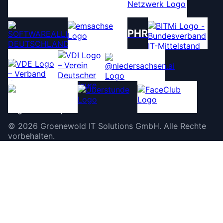
PHR
©
2026
Groenewold IT Solutions GmbH
.
Alle Rechte
vorbehalten.