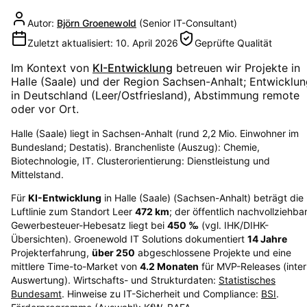
Autor:
Björn Groenewold
(
Senior IT-Consultant
)
Zuletzt aktualisiert:
10. April 2026
Geprüfte Qualität
Im Kontext von
KI-Entwicklung
betreuen wir Projekte in
Halle (Saale)
und der Region
Sachsen-Anhalt
; Entwicklu
in Deutschland (Leer/Ostfriesland), Abstimmung remote
oder vor Ort.
Halle (Saale) liegt in Sachsen-Anhalt (rund 2,2 Mio. Einwohner im
Bundesland; Destatis). Branchenliste (Auszug): Chemie,
Biotechnologie, IT. Clusterorientierung: Dienstleistung und
Mittelstand.
Für
KI-Entwicklung
in
Halle (Saale)
(
Sachsen-Anhalt
) beträgt die
Luftlinie zum Standort Leer
472
km
; der öffentlich nachvollziehba
Gewerbesteuer-Hebesatz liegt bei
450
‰
(vgl. IHK/DIHK-
Übersichten)
. Groenewold IT Solutions dokumentiert
14
Jahre
Projekterfahrung,
über
250
abgeschlossene Projekte und eine
mittlere Time-to-Market von
4.2
Monaten
für MVP-Releases (inte
Auswertung). Wirtschafts- und Strukturdaten:
Statistisches
Bundesamt
. Hinweise zu IT-Sicherheit und Compliance:
BSI
.