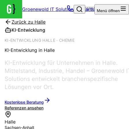
Groenewold IT Solutions – Startseite
🇬🇧
Menü
öffnen
Zurück zu
Halle
KI-Entwicklung
KI-ENTWICKLUNG HALLE · CHEMIE
KI-Entwicklung
in
Halle
KI-Entwicklung für Unternehmen in Halle.
Mittelstand, Industrie, Handel – Groenewold I
Solutions entwickelt branchenspezifische
Lösungen vor Ort.
Kostenlose Beratung
Referenzen ansehen
Halle
Sachsen-Anhalt