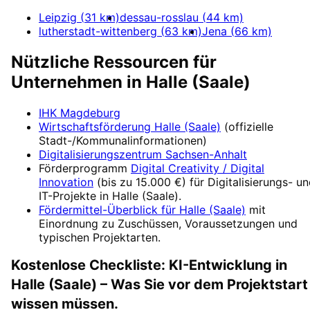
Leipzig
(
31
km)
dessau-rosslau
(
44
km)
lutherstadt-wittenberg
(
63
km)
Jena
(
66
km)
Nützliche Ressourcen für
Unternehmen in
Halle (Saale)
IHK Magdeburg
Wirtschaftsförderung
Halle (Saale)
(offizielle
Stadt-/Kommunalinformationen)
Digitalisierungszentrum
Sachsen-Anhalt
Förderprogramm
Digital Creativity / Digital
Innovation
(
bis zu 15.000 €
) für Digitalisierungs- u
IT-Projekte in
Halle (Saale)
.
Fördermittel-Überblick für
Halle (Saale)
mit
Einordnung zu Zuschüssen, Voraussetzungen und
typischen Projektarten.
Kostenlose Checkliste:
KI-Entwicklung
in
Halle (Saale)
– Was Sie vor dem Projektstart
wissen müssen.