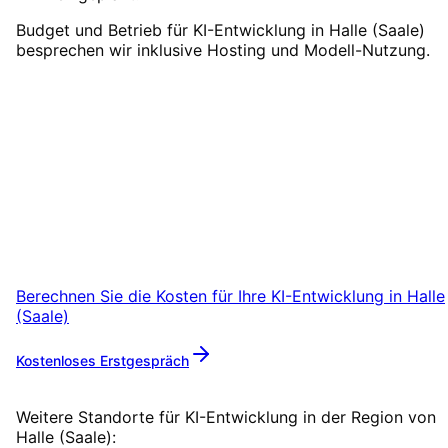
Budget und Betrieb für KI-Entwicklung in Halle (Saale)
besprechen wir inklusive Hosting und Modell-Nutzung.
KI-Entwicklung
in
Halle
(Saale)
starten
Vereinbaren Sie einen Remote-Termin – wir
sind für Unternehmen aus Halle (Saale) in 24
startklar.
Berechnen Sie die Kosten für Ihre
KI-Entwicklung
in
Halle
(Saale)
Kostenloses Erstgespräch
Mehr zu
KI-Entwicklung
Weitere Standorte für
KI-Entwicklung
in der Region von
Halle (Saale)
: