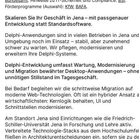
Bundesamt
. Hinweise zu IT-Sicherheit und Compliance:
BSI
.
Förderprogramme (Auswahl):
KfW
,
BAFA
.
Skalieren Sie Ihr Geschäft in Jena – mit passgenauer
Entwicklung statt Standardsoftware.
Delphi-Anwendungen sind in vielen Betrieben in Jena un
Umgebung noch im Einsatz – stabil, aber zunehmend
schwer zu warten. Wir pflegen, modernisieren und
erweitern Ihre Delphi-Systeme.
Delphi-Entwicklung umfasst Wartung, Modernisierung
und Migration bewährter Desktop-Anwendungen – ohn
unnötigen Stillstand im Tagesgeschäft.
Bei Bedarf begleiten wir die schrittweise Migration auf
moderne Web-Technologien. Oft ist ein hybrider Ansatz 
wirtschaftlichsten: Kernlogik behalten, UI und
Schnittstellen modernisieren.
Am Standort Jena sind Einrichtungen wie die Friedrich-
Schiller-Universität Jena in Forschung und Lehre aktiv.
Verbreitete Technologie-Stacks aus dem Hochschulumfe
fließen in Architekturentscheidungen ein, sofern sie zu d