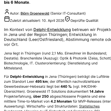
bis 6 Monate
.
Autor:
Björn Groenewold
(
Senior IT-Consultant
)
Zuletzt aktualisiert:
10. April 2026
Geprüfte Qualität
Im Kontext von
Delphi-Entwicklung
betreuen wir Projekt
in
Jena
und der Region
Thüringen
; Entwicklung in
Deutschland (Leer/Ostfriesland), Abstimmung remote od
vor Ort.
Jena liegt in Thüringen (rund 2,1 Mio. Einwohner im Bundesland;
Destatis). Branchenliste (Auszug): Optik & Photonik (Zeiss, Schott)
Biotechnologie, IT. Clusterorientierung: Dienstleistung und
Mittelstand.
Für
Delphi-Entwicklung
in
Jena
(
Thüringen
) beträgt die Luftlinie
zum Standort Leer
495
km
; der öffentlich nachvollziehbare
Gewerbesteuer-Hebesatz liegt bei
440
‰
(vgl. IHK/DIHK-
Übersichten)
. Groenewold IT Solutions dokumentiert
14
Jahre
Projekterfahrung,
über
250
abgeschlossene Projekte und eine
mittlere Time-to-Market von
4.2
Monaten
für MVP-Releases (inte
Auswertung). Wirtschafts- und Strukturdaten:
Statistisches