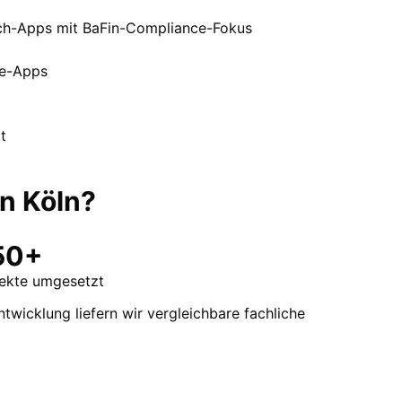
ch-Apps mit BaFin-Compliance-Fokus
ce-Apps
t
in
Köln
?
50+
jekte umgesetzt
twicklung liefern wir vergleichbare fachliche