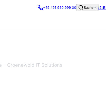
🇬🇧
+49 491 960 999 00
Suche
⌘K
 – Groenewold IT Solutions