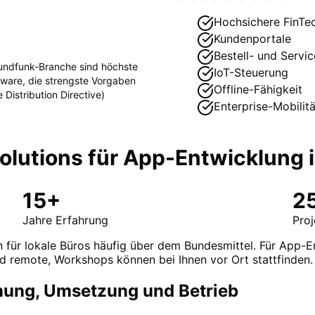
Hochsichere FinTe
Kundenportale
Bestell- und Servi
undfunk
-Branche sind höchste
IoT-Steuerung
ftware, die strengste Vorgaben
Offline-Fähigkeit
Distribution Directive)
Enterprise-Mobilitä
lutions für
App-Entwicklung
15+
2
Jahre Erfahrung
Pro
 für lokale Büros häufig über dem Bundesmittel. Für App-En
d remote, Workshops können bei Ihnen vor Ort stattfinden.
nung, Umsetzung und Betrieb