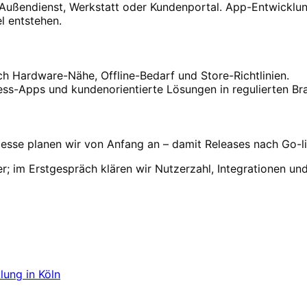
 Außendienst, Werkstatt oder Kundenportal. App-Entwicklung
l entstehen.
ch Hardware-Nähe, Offline-Bedarf und Store-Richtlinien.
ess-Apps und kundenorientierte Lösungen in regulierten B
sse planen wir von Anfang an – damit Releases nach Go-li
r; im Erstgespräch klären wir Nutzerzahl, Integrationen un
n
starten
– wir sind für Unternehmen aus Köln in 24h sta
lung
in
Köln
ung