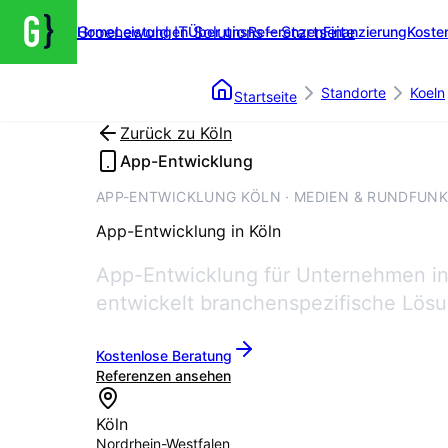
Groenewold IT Solutions – Startseite
Home
Leistungen
Über uns
Referenzen
Finanzierung
Koste
Standorte
Koeln
Startseite
Zurück zu
Köln
App-Entwicklung
APP-ENTWICKLUNG KÖLN · MEDIEN & RUNDFUNK
App-Entwicklung
in
Köln
App-Entwicklung für Unternehmen in
entwickelt branchenspezifische Lösu
Kostenlose Beratung
Referenzen ansehen
Köln
Nordrhein-Westfalen