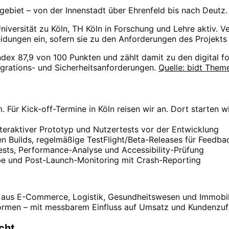
biet – von der Innenstadt über Ehrenfeld bis nach Deutz.
niversität zu Köln, TH Köln in Forschung und Lehre aktiv. 
idungen ein, sofern sie zu den Anforderungen des Projekts
Index 87,9 von 100 Punkten und zählt damit zu den digital 
egrations- und Sicherheitsanforderungen.
Quelle: bidt Them
Für Kick-off-Termine in Köln reisen wir an. Dort starten
teraktiver Prototyp und Nutzertests vor der Entwicklung
gen Builds, regelmäßige TestFlight/Beta-Releases für Feedba
tests, Performance-Analyse und Accessibility-Prüfung
be und Post-Launch-Monitoring mit Crash-Reporting
 aus E-Commerce, Logistik, Gesundheitswesen und Immobil
ormen – mit messbarem Einfluss auf Umsatz und Kundenzufr
cht