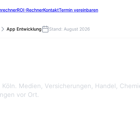
nrechner
ROI-Rechner
Kontakt
Termin vereinbaren
App Entwicklung
Stand: August 2026
 Köln. Medien, Versicherungen, Handel, Chemie
ngen vor Ort.