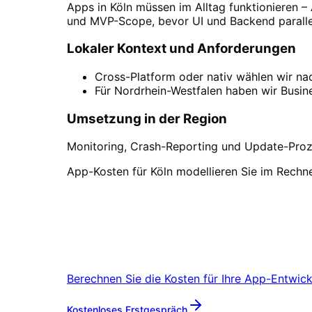
Apps in Köln müssen im Alltag funktionieren –
und MVP-Scope, bevor UI und Backend paralle
Lokaler Kontext und Anforderungen
Cross-Platform oder nativ wählen wir na
Für Nordrhein-Westfalen haben wir Busin
Umsetzung in der Region
Monitoring, Crash-Reporting und Update-Proze
App-Kosten für Köln modellieren Sie im Rechne
App-Entwicklung
in
Köl
Vereinbaren Sie einen Remote-Termin 
Berechnen Sie die Kosten für Ihre
App-Entwick
Mehr zu
App-Entwickl
Kostenloses Erstgespräch