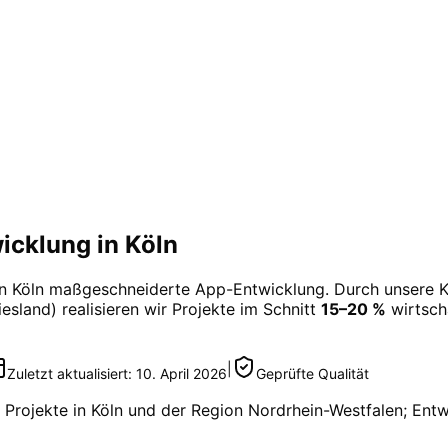
cklung in Köln
in
Köln
maßgeschneiderte
App-Entwicklung
. Durch unsere 
esland) realisieren wir Projekte im Schnitt
15–20 %
wirtscha
|
Zuletzt aktualisiert:
10. April 2026
Geprüfte Qualität
 Projekte in
Köln
und der Region
Nordrhein-Westfalen
; Ent