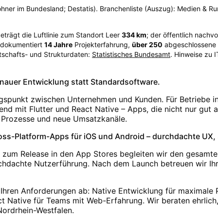
wohner im Bundesland; Destatis). Branchenliste (Auszug): Medien & R
beträgt die Luftlinie zum Standort Leer
334
km
; der öffentlich nach
s dokumentiert
14
Jahre
Projekterfahrung,
über
250
abgeschlossene P
tschafts- und Strukturdaten:
Statistisches Bundesamt
. Hinweise zu 
genauer Entwicklung statt Standardsoftware.
ngspunkt zwischen Unternehmen und Kunden. Für Betriebe in
end mit Flutter und React Native – Apps, die nicht nur gu
e Prozesse und neue Umsatzkanäle.
ss-Platform-Apps für iOS und Android – durchdachte UX, st
 zum Release in den App Stores begleiten wir den gesamte
rchdachte Nutzerführung. Nach dem Launch betreuen wir Ihr
Ihren Anforderungen ab: Native Entwicklung für maximale Pe
 Native für Teams mit Web-Erfahrung. Wir beraten ehrlich,
Nordrhein-Westfalen.