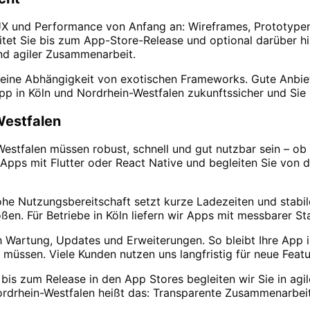
 UX und Performance von Anfang an: Wireframes, Prototypen
itet Sie bis zum App-Store-Release und optional darüber hi
und agiler Zusammenarbeit.
eine Abhängigkeit von exotischen Frameworks. Gute Anbie
pp in Köln und Nordrhein-Westfalen zukunftssicher und Sie 
Westfalen
stfalen müssen robust, schnell und gut nutzbar sein – ob f
 Apps mit Flutter oder React Native und begleiten Sie von 
e Nutzungsbereitschaft setzt kurze Ladezeiten und stabile
en. Für Betriebe in Köln liefern wir Apps mit messbarer Stab
rtung, Updates und Erweiterungen. So bleibt Ihre App in 
 müssen. Viele Kunden nutzen uns langfristig für neue Fea
is zum Release in den App Stores begleiten wir Sie in agile
ordrhein-Westfalen heißt das: Transparente Zusammenarbeit