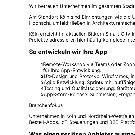
Wir betreuen Unternehmen im gesamten Stadtge
Am Standort Köln sind Einrichtungen wie die U
Hochschulumfeld fließen in Architekturentsche
Köln erreicht im aktuellen Bitkom Smart City 
Projekte adressieren hier häufig komplexe Int
So entwickeln wir Ihre App
Remote-Workshop via Teams oder Zoom. 
1
für Ihre App-Entwicklung.
UX-Design und Prototyp: Wireframes, in
2
Agile Entwicklung: Sprints mit lauffähi
3
Testing und Qualitätssicherung: Geräte
4
App-Store-Release: Submission, Freiga
5
Branchenfokus
Unternehmen in Köln und Nordrhein-Westfalen
Bestell-Apps, IoT-Steuerungen und B2B-Plattf
Was einen seriösen Anbieter ausma