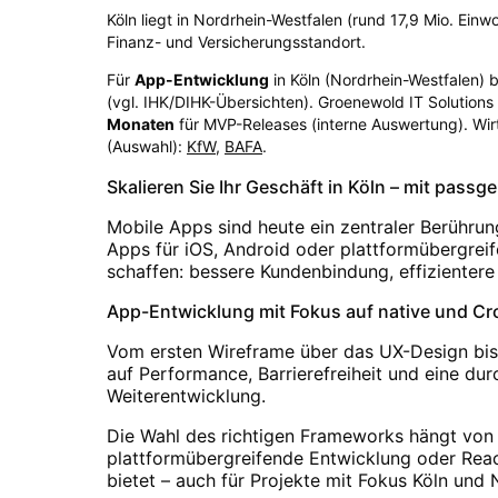
Köln liegt in Nordrhein-Westfalen (rund 17,9 Mio. Ein
Finanz- und Versicherungsstandort.
Für
App-Entwicklung
in
Köln
(
Nordrhein-Westfalen
) 
(vgl. IHK/DIHK-Übersichten)
. Groenewold IT Solution
Monaten
für MVP-Releases (interne Auswertung). Wir
(Auswahl):
KfW
,
BAFA
.
Skalieren Sie Ihr Geschäft in Köln – mit pass
Mobile Apps sind heute ein zentraler Berühru
Apps für iOS, Android oder plattformübergreif
schaffen: bessere Kundenbindung, effizienter
App-Entwicklung mit Fokus auf native und Cro
Vom ersten Wireframe über das UX-Design bis
auf Performance, Barrierefreiheit und eine du
Weiterentwicklung.
Die Wahl des richtigen Frameworks hängt von 
plattformübergreifende Entwicklung oder React
bietet – auch für Projekte mit Fokus Köln und 