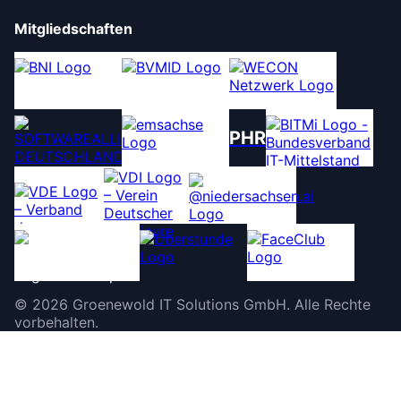
Mitgliedschaften
PHR
©
2026
Groenewold IT Solutions GmbH
.
Alle Rechte
vorbehalten.