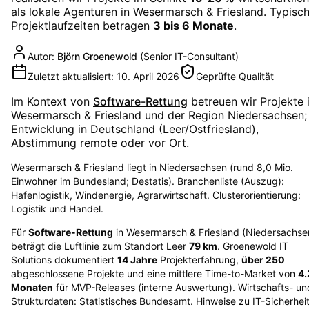
als lokale Agenturen in
Wesermarsch & Friesland
. Typisc
Projektlaufzeiten betragen
3 bis 6 Monate
.
Autor:
Björn Groenewold
(
Senior IT-Consultant
)
Zuletzt aktualisiert:
10. April 2026
Geprüfte Qualität
Im Kontext von
Software-Rettung
betreuen wir Projekte 
Wesermarsch & Friesland
und der Region
Niedersachsen
;
Entwicklung in Deutschland (Leer/Ostfriesland),
Abstimmung remote oder vor Ort.
Wesermarsch & Friesland liegt in Niedersachsen (rund 8,0 Mio.
Einwohner im Bundesland; Destatis). Branchenliste (Auszug):
Hafenlogistik, Windenergie, Agrarwirtschaft. Clusterorientierung:
Logistik und Handel.
Für
Software-Rettung
in
Wesermarsch & Friesland
(
Niedersachse
beträgt die Luftlinie zum Standort Leer
79
km
. Groenewold IT
Solutions dokumentiert
14
Jahre
Projekterfahrung,
über
250
abgeschlossene Projekte und eine mittlere Time-to-Market von
4.
Monaten
für MVP-Releases (interne Auswertung). Wirtschafts- un
Strukturdaten:
Statistisches Bundesamt
. Hinweise zu IT-Sicherhei