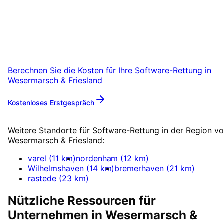
Starten Sie Ihr Software-Rettung-Projekt in
Wesermarsch & Friesland mit einem
kostenlosen Erstgespräch.
Berechnen Sie die Kosten für Ihre
Software-Rettung
in
Wesermarsch & Friesland
Kostenloses Erstgespräch
Mehr zu
Software-Rettung
Weitere Standorte für
Software-Rettung
in der Region v
Wesermarsch & Friesland
:
varel
(
11
km)
nordenham
(
12
km)
Wilhelmshaven
(
14
km)
bremerhaven
(
21
km)
rastede
(
23
km)
Nützliche Ressourcen für
Unternehmen in
Wesermarsch &