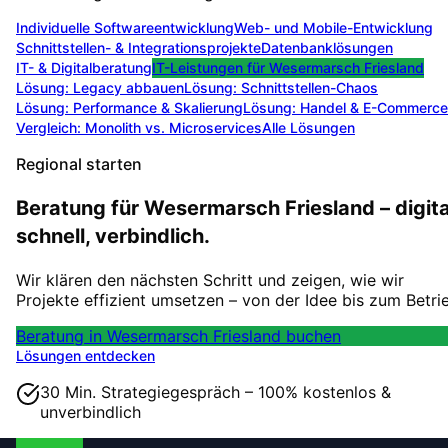
Individuelle Softwareentwicklung
Web- und Mobile-Entwicklung
Schnittstellen- & Integrationsprojekte
Datenbanklösungen
IT- & Digitalberatung
IT-Leistungen für
Wesermarsch Friesland
Lösung:
Legacy abbauen
Lösung:
Schnittstellen-Chaos
Lösung:
Performance & Skalierung
Lösung:
Handel & E-Commerce
Vergleich: Monolith vs. Microservices
Alle Lösungen
Regional starten
Beratung für Wesermarsch Friesland – digita
schnell, verbindlich.
Wir klären den nächsten Schritt und zeigen, wie wir
Projekte effizient umsetzen – von der Idee bis zum Betri
Beratung in Wesermarsch Friesland buchen
Lösungen entdecken
30 Min. Strategiegespräch – 100% kostenlos &
unverbindlich