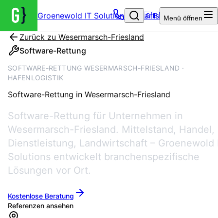
Groenewold IT Solutions – Startseite
🇬🇧
Menü
öffnen
Zurück zu
Wesermarsch-Friesland
Software-Rettung
SOFTWARE-RETTUNG WESERMARSCH-FRIESLAND ·
HAFENLOGISTIK
Software-Rettung
in
Wesermarsch-Friesland
Software-Rettung für Unternehmen in
Wesermarsch-Friesland. Mittelstand, Handel,
Dienstleistung, Landwirtschaft – Groenewold 
Solutions entwickelt branchenspezifische
Lösungen vor Ort.
Kostenlose Beratung
Referenzen ansehen