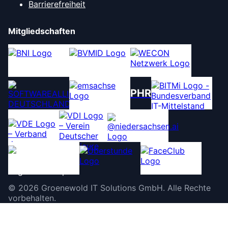
Barrierefreiheit
Mitgliedschaften
PHR
©
2026
Groenewold IT Solutions GmbH
.
Alle Rechte
vorbehalten.