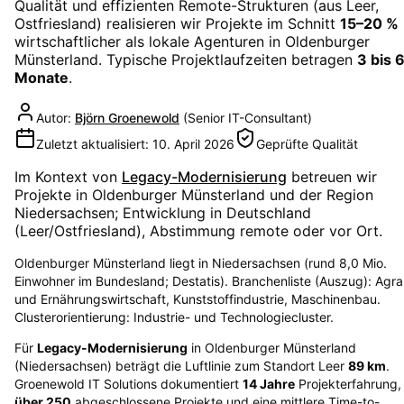
Qualität und effizienten Remote-Strukturen (aus Leer,
Ostfriesland) realisieren wir Projekte im Schnitt
15–20 %
wirtschaftlicher als lokale Agenturen in
Oldenburger
Münsterland
. Typische Projektlaufzeiten betragen
3 bis 
Monate
.
Autor:
Björn Groenewold
(
Senior IT-Consultant
)
Zuletzt aktualisiert:
10. April 2026
Geprüfte Qualität
Im Kontext von
Legacy-Modernisierung
betreuen wir
Projekte in
Oldenburger Münsterland
und der Region
Niedersachsen
; Entwicklung in Deutschland
(Leer/Ostfriesland), Abstimmung remote oder vor Ort.
Oldenburger Münsterland liegt in Niedersachsen (rund 8,0 Mio.
Einwohner im Bundesland; Destatis). Branchenliste (Auszug): Agra
und Ernährungswirtschaft, Kunststoffindustrie, Maschinenbau.
Clusterorientierung: Industrie- und Technologiecluster.
Für
Legacy-Modernisierung
in
Oldenburger Münsterland
(
Niedersachsen
) beträgt die Luftlinie zum Standort Leer
89
km
.
Groenewold IT Solutions dokumentiert
14
Jahre
Projekterfahrung,
über
250
abgeschlossene Projekte und eine mittlere Time-to-