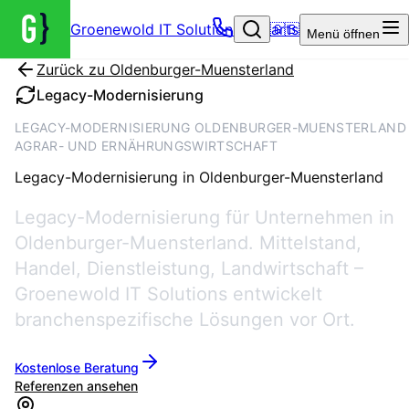
Groenewold IT Solutions – Startseite
🇬🇧
Menü
öffnen
Zurück zu
Oldenburger-Muensterland
Legacy-Modernisierung
LEGACY-MODERNISIERUNG OLDENBURGER-MUENSTERLAND 
AGRAR- UND ERNÄHRUNGSWIRTSCHAFT
Legacy-Modernisierung
in
Oldenburger-Muensterland
Legacy-Modernisierung für Unternehmen in
Oldenburger-Muensterland. Mittelstand,
Handel, Dienstleistung, Landwirtschaft –
Groenewold IT Solutions entwickelt
branchenspezifische Lösungen vor Ort.
Kostenlose Beratung
Referenzen ansehen