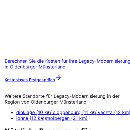
Oldenburger Münsterland
starten
Starten Sie Ihr Legacy-Modernisierung-Proje
in Oldenburger Münsterland mit einem
kostenlosen Erstgespräch.
Berechnen Sie die Kosten für Ihre
Legacy-Modernisierun
in
Oldenburger Münsterland
Kostenloses Erstgespräch
Mehr zu
Legacy-Modernisierung
Weitere Standorte für
Legacy-Modernisierung
in der
Region von
Oldenburger Münsterland
:
dinklage
(
10
km)
cloppenburg
(
11
km)
vechta
(
12
km
lohne
(
12
km)
molbergen
(
21
km)