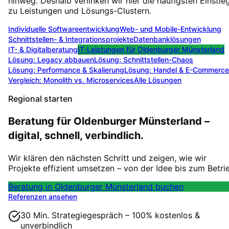
hinweg. Deshalb verlinken wir hier die häufigsten Einstie
zu Leistungen und Lösungs-Clustern.
Individuelle Softwareentwicklung
Web- und Mobile-Entwicklung
Schnittstellen- & Integrationsprojekte
Datenbanklösungen
IT- & Digitalberatung
IT-Leistungen für
Oldenburger Münsterland
Lösung:
Legacy abbauen
Lösung:
Schnittstellen-Chaos
Lösung:
Performance & Skalierung
Lösung:
Handel & E-Commerce
Vergleich: Monolith vs. Microservices
Alle Lösungen
Regional starten
Beratung für Oldenburger Münsterland –
digital, schnell, verbindlich.
Wir klären den nächsten Schritt und zeigen, wie wir
Projekte effizient umsetzen – von der Idee bis zum Betri
Beratung in Oldenburger Münsterland buchen
Referenzen ansehen
30 Min. Strategiegespräch – 100% kostenlos &
unverbindlich