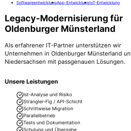
Softwareentwicklung
App-Entwicklung
IoT-Entwicklung
Legacy-Modernisierung
für
Oldenburger Münsterland
Als erfahrener IT-Partner unterstützen wir
Unternehmen in
Oldenburger Münsterland
un
Niedersachsen
mit passgenauen Lösungen.
Unsere Leistungen
Ist-Analyse und Risiko
Strangler-Fig / API-Schicht
Schrittweise Migration
Parallelbetrieb
Tests und Dokumentation
Schulung und Übergabe