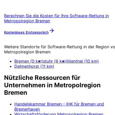
Erstgespräch.
Berechnen Sie die Kosten für Ihre
Software-Rettung
in
Metropolregion Bremen
Kostenloses Erstgespräch
Mehr zu
Software-Rettung
Weitere Standorte für
Software-Rettung
in der Region v
Metropolregion Bremen
:
Bremen
(
0
km)
stuhr
(
6
km)
lilienthal
(
10
km)
Delmenhorst
(
11
km)
Nützliche Ressourcen für
Unternehmen in
Metropolregion
Bremen
Handelskammer Bremen – IHK für Bremen und
Bremerhaven
Wirtschaftsförderung
Metropolregion Bremen