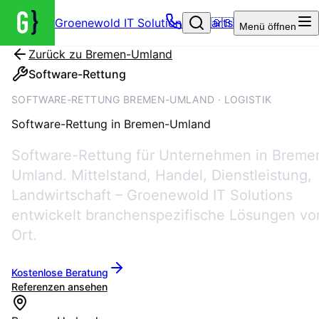
Groenewold IT Solutions – Startseite
🇬🇧
Menü
öffnen
Zurück zu
Bremen-Umland
Software-Rettung
SOFTWARE-RETTUNG BREMEN-UMLAND · LOGISTIK
Software-Rettung
in
Bremen-Umland
Software-Rettung für Unternehmen in Breme
Umland. Mittelstand, Handel, Dienstleistung,
Landwirtschaft – Groenewold IT Solutions
entwickelt branchenspezifische Lösungen vo
Ort.
Kostenlose Beratung
Referenzen ansehen