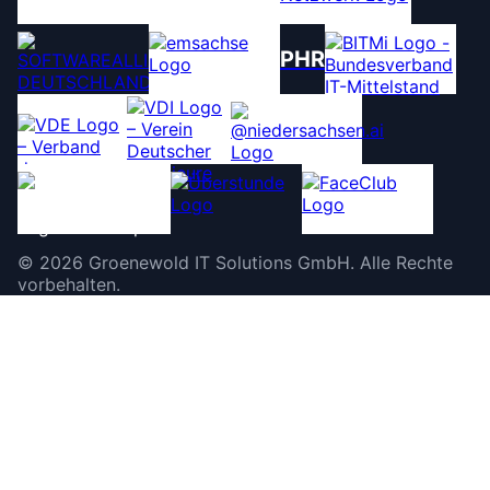
PHR
©
2026
Groenewold IT Solutions GmbH
.
Alle Rechte
vorbehalten.