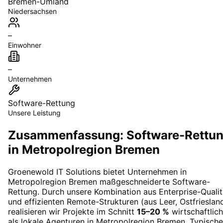
Bremen-Umland
Niedersachsen
–
Einwohner
–
Unternehmen
Software-Rettung
Unsere Leistung
Zusammenfassung: Software-Rettu
in Metropolregion Bremen
Groenewold IT Solutions bietet Unternehmen in
Metropolregion Bremen
maßgeschneiderte
Software-
Rettung
. Durch unsere Kombination aus Enterprise-Qualit
und effizienten Remote-Strukturen (aus Leer, Ostfrieslan
realisieren wir Projekte im Schnitt
15–20 %
wirtschaftlich
als lokale Agenturen in
Metropolregion Bremen
. Typische