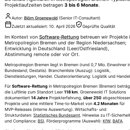
Projektlaufzeiten betragen
3 bis 6 Monate
.
Autor:
Björn Groenewold
(
Senior IT-Consultant
)
Zuletzt aktualisiert:
10. April 2026
Geprüfte Qualität
Im Kontext von
Software-Rettung
betreuen wir Projekte 
Metropolregion Bremen
und der Region
Niedersachsen
;
Entwicklung in Deutschland (Leer/Ostfriesland),
Abstimmung remote oder vor Ort.
Metropolregion Bremen liegt in Bremen (rund 0,7 Mio. Einwohner 
Bundesland; Destatis). Branchenliste (Auszug): Logistik,
Dienstleistungen, Handel. Clusterorientierung: Logistik und Handel
Für
Software-Rettung
in
Metropolregion Bremen
(
Bremen
) beträg
die Luftlinie zum Standort Leer
118
km
. Groenewold IT Solutions
dokumentiert
14
Jahre
Projekterfahrung,
über
250
abgeschlosse
Projekte und eine mittlere Time-to-Market von
4.2
Monaten
für
MVP-Releases (interne Auswertung). Wirtschafts- und
Strukturdaten:
Statistisches Bundesamt
. Hinweise zu IT-Sicherhei
und Compliance:
BSI
. Förderprogramme (Auswahl):
KfW
,
BAFA
.