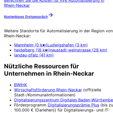
Berechnen Sie die Kosten für Ihre
Automatisierung
in
Rhein-Neckar
Kostenloses Erstgespräch
Mehr zu
Automatisierung
Weitere Standorte für
Automatisierung
in der Region von
Rhein-Neckar
:
Mannheim
(
0
km)
Ludwigshafen
(
3
km)
heidelberg
(
18
km)
neustadt-weinstrasse
(
28
km)
landau-pfalz
(
41
km)
Nützliche Ressourcen für
Unternehmen in
Rhein-Neckar
BWIHK
Wirtschaftsförderung
Rhein-Neckar
(offizielle
Stadt-/Kommunalinformationen)
Digitalisierungszentrum
Digitales Baden-Württembe
Förderprogramm
Digitalisierungsprämie Plus
(
bis z
100.000 € (Darlehen)
) für Digitalisierungs- und IT-