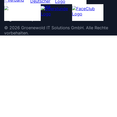
©
2026
Groenewold IT Solutions GmbH
.
Alle Rechte
vorbehalten.