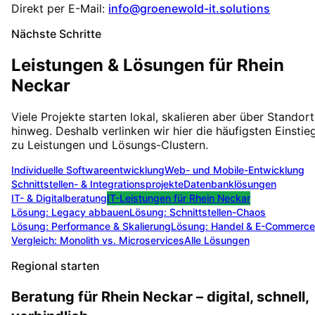
Direkt per E-Mail:
info@groenewold-it.solutions
Nächste Schritte
Leistungen & Lösungen für
Rhein
Neckar
Viele Projekte starten lokal, skalieren aber über Standor
hinweg. Deshalb verlinken wir hier die häufigsten Einstie
zu Leistungen und Lösungs-Clustern.
Individuelle Softwareentwicklung
Web- und Mobile-Entwicklung
Schnittstellen- & Integrationsprojekte
Datenbanklösungen
IT- & Digitalberatung
IT-Leistungen für
Rhein Neckar
Lösung:
Legacy abbauen
Lösung:
Schnittstellen-Chaos
Lösung:
Performance & Skalierung
Lösung:
Handel & E-Commerce
Vergleich: Monolith vs. Microservices
Alle Lösungen
Regional starten
Beratung für Rhein Neckar – digital, schnell,