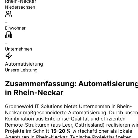
Rhein-Neckar
Niedersachsen
–
Einwohner
–
Unternehmen
Automatisierung
Unsere Leistung
Zusammenfassung: Automatisierun
in Rhein-Neckar
Groenewold IT Solutions bietet Unternehmen in
Rhein-
Neckar
maßgeschneiderte
Automatisierung
. Durch unser
Kombination aus Enterprise-Qualität und effizienten
Remote-Strukturen (aus Leer, Ostfriesland) realisieren wi
Projekte im Schnitt
15–20 %
wirtschaftlicher als lokale
Agenturen in
Rhein-Neckar
. Typische Projektlaufzeiten