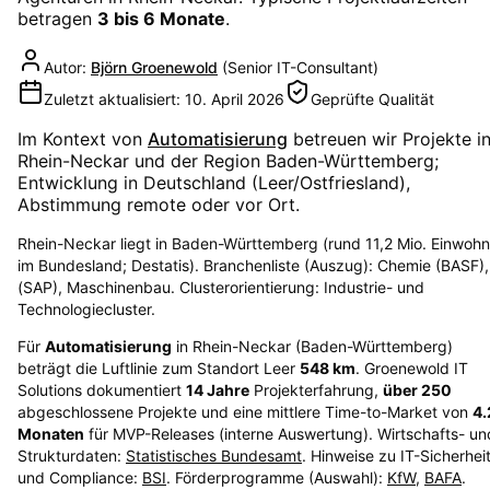
betragen
3 bis 6 Monate
.
Autor:
Björn Groenewold
(
Senior IT-Consultant
)
Zuletzt aktualisiert:
10. April 2026
Geprüfte Qualität
Im Kontext von
Automatisierung
betreuen wir Projekte i
Rhein-Neckar
und der Region
Baden-Württemberg
;
Entwicklung in Deutschland (Leer/Ostfriesland),
Abstimmung remote oder vor Ort.
Rhein-Neckar liegt in Baden-Württemberg (rund 11,2 Mio. Einwohn
im Bundesland; Destatis). Branchenliste (Auszug): Chemie (BASF),
(SAP), Maschinenbau. Clusterorientierung: Industrie- und
Technologiecluster.
Für
Automatisierung
in
Rhein-Neckar
(
Baden-Württemberg
)
beträgt die Luftlinie zum Standort Leer
548
km
. Groenewold IT
Solutions dokumentiert
14
Jahre
Projekterfahrung,
über
250
abgeschlossene Projekte und eine mittlere Time-to-Market von
4.
Monaten
für MVP-Releases (interne Auswertung). Wirtschafts- un
Strukturdaten:
Statistisches Bundesamt
. Hinweise zu IT-Sicherhei
und Compliance:
BSI
. Förderprogramme (Auswahl):
KfW
,
BAFA
.