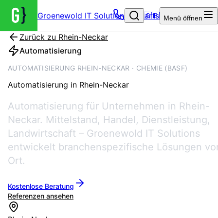
Groenewold IT Solutions – Startseite
🇬🇧
Menü
öffnen
Zurück zu
Rhein-Neckar
Automatisierung
AUTOMATISIERUNG RHEIN-NECKAR · CHEMIE (BASF)
Automatisierung
in
Rhein-Neckar
Automatisierung für Unternehmen in Rhein-
Neckar. Mittelstand, Handel, Dienstleistung,
Landwirtschaft – Groenewold IT Solutions
entwickelt branchenspezifische Lösungen vo
Ort.
Kostenlose Beratung
Referenzen ansehen