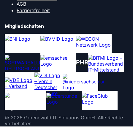
AGB
Barrierefreiheit
Mitgliedschaften
PHR
©
2026
Groenewold IT Solutions GmbH
.
Alle Rechte
vorbehalten.