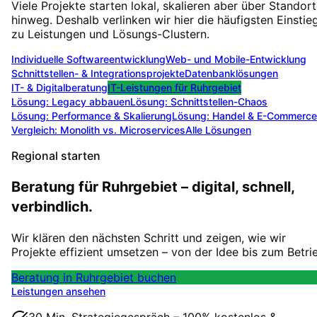
Viele Projekte starten lokal, skalieren aber über Standor
hinweg. Deshalb verlinken wir hier die häufigsten Einstie
zu Leistungen und Lösungs-Clustern.
Individuelle Softwareentwicklung
Web- und Mobile-Entwicklung
Schnittstellen- & Integrationsprojekte
Datenbanklösungen
IT- & Digitalberatung
IT-Leistungen für
Ruhrgebiet
Lösung:
Legacy abbauen
Lösung:
Schnittstellen-Chaos
Lösung:
Performance & Skalierung
Lösung:
Handel & E-Commerce
Vergleich: Monolith vs. Microservices
Alle Lösungen
Regional starten
Beratung für Ruhrgebiet – digital, schnell,
verbindlich.
Wir klären den nächsten Schritt und zeigen, wie wir
Projekte effizient umsetzen – von der Idee bis zum Betri
Beratung in Ruhrgebiet buchen
Leistungen ansehen
30 Min. Strategiegespräch – 100% kostenlos &