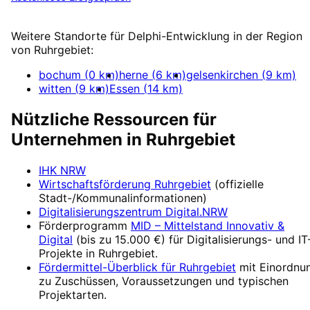
Mehr zu
Delphi-Entwicklung
Weitere Standorte für
Delphi-Entwicklung
in der Region
von
Ruhrgebiet
:
bochum
(
0
km)
herne
(
6
km)
gelsenkirchen
(
9
km)
witten
(
9
km)
Essen
(
14
km)
Nützliche Ressourcen für
Unternehmen in
Ruhrgebiet
IHK NRW
Wirtschaftsförderung
Ruhrgebiet
(offizielle
Stadt-/Kommunalinformationen)
Digitalisierungszentrum
Digital.NRW
Förderprogramm
MID – Mittelstand Innovativ &
Digital
(
bis zu 15.000 €
) für Digitalisierungs- und IT
Projekte in
Ruhrgebiet
.
Fördermittel-Überblick für
Ruhrgebiet
mit Einordnu
zu Zuschüssen, Voraussetzungen und typischen
Projektarten.