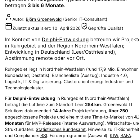
betragen
3 bis 6 Monate
.
Autor:
Björn Groenewold
(
Senior IT-Consultant
)
Zuletzt aktualisiert:
10. April 2026
Geprüfte Qualität
Im Kontext von
Delphi-Entwicklung
betreuen wir Projekt
in
Ruhrgebiet
und der Region
Nordrhein-Westfalen
;
Entwicklung in Deutschland (Leer/Ostfriesland),
Abstimmung remote oder vor Ort.
Ruhrgebiet liegt in Nordrhein-Westfalen (rund 17,9 Mio. Einwohner
Bundesland; Destatis). Branchenliste (Auszug): Industrie 4.0,
Logistik, IT & Digitalisierung. Clusterorientierung: Industrie- und
Technologiecluster.
Für
Delphi-Entwicklung
in
Ruhrgebiet
(
Nordrhein-Westfalen
)
beträgt die Luftlinie zum Standort Leer
254
km
. Groenewold IT
Solutions dokumentiert
14
Jahre
Projekterfahrung,
über
250
abgeschlossene Projekte und eine mittlere Time-to-Market von
4.
Monaten
für MVP-Releases (interne Auswertung). Wirtschafts- un
Strukturdaten:
Statistisches Bundesamt
. Hinweise zu IT-Sicherhei
und Compliance:
BSI
. Förderprogramme (Auswahl):
KfW
,
BAFA
.