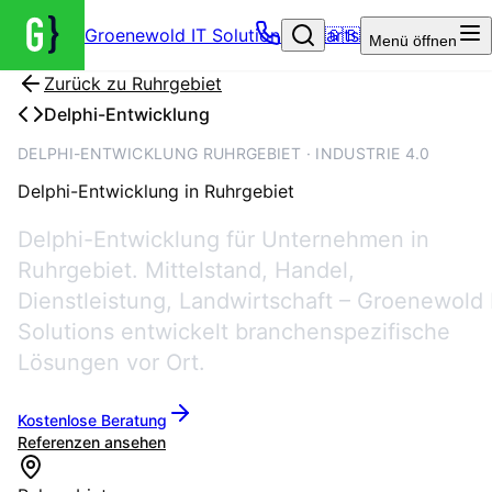
Groenewold IT Solutions – Startseite
🇬🇧
Menü
öffnen
Zurück zu
Ruhrgebiet
Delphi-Entwicklung
DELPHI-ENTWICKLUNG RUHRGEBIET · INDUSTRIE 4.0
Delphi-Entwicklung
in
Ruhrgebiet
Delphi-Entwicklung für Unternehmen in
Ruhrgebiet. Mittelstand, Handel,
Dienstleistung, Landwirtschaft – Groenewold 
Solutions entwickelt branchenspezifische
Lösungen vor Ort.
Kostenlose Beratung
Referenzen ansehen