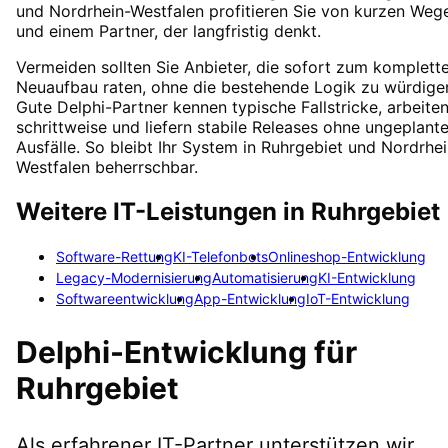
und Nordrhein-Westfalen profitieren Sie von kurzen Weg
und einem Partner, der langfristig denkt.
Vermeiden sollten Sie Anbieter, die sofort zum komplett
Neuaufbau raten, ohne die bestehende Logik zu würdige
Gute Delphi-Partner kennen typische Fallstricke, arbeite
schrittweise und liefern stabile Releases ohne ungeplant
Ausfälle. So bleibt Ihr System in Ruhrgebiet und Nordrhei
Westfalen beherrschbar.
Weitere IT-Leistungen in
Ruhrgebiet
Software-Rettung
KI-Telefonbots
Onlineshop-Entwicklung
Legacy-Modernisierung
Automatisierung
KI-Entwicklung
Softwareentwicklung
App-Entwicklung
IoT-Entwicklung
Delphi-Entwicklung
für
Ruhrgebiet
Als erfahrener IT-Partner unterstützen wir