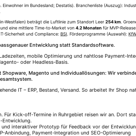
. Einwohner im Bundesland; Destatis). Branchenliste (Auszug): Industri
.
in-Westfalen
) beträgt die Luftlinie zum Standort Leer
254
km
. Groen
und eine mittlere Time-to-Market von
4.2
Monaten
für MVP-Releases
 IT-Sicherheit und Compliance:
BSI
. Förderprogramme (Auswahl):
Kf
t passgenauer Entwicklung statt Standardsoftware.
 Ladezeiten, mobile Optimierung und nahtlose Payment-Inte
agento- oder Headless-Basis.
Shopware, Magento und Individuallösungen: Wir verbind
Gesamtsystem.
ehende IT – ERP, Bestand, Versand. So arbeitet Ihr Shop nah
ür Kick-off-Termine in Ruhrgebiet reisen wir an. Dort st
-Entwicklung.
und interaktiver Prototyp für Feedback vor der Entwicklu
P-Anbindung, Payment-Integration und SEO-Optimierung