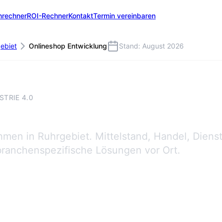
nrechner
ROI-Rechner
Kontakt
Termin vereinbaren
ebiet
Onlineshop Entwicklung
Stand: August 2026
TRIE 4.0
en in Ruhrgebiet. Mittelstand, Handel, Dienst
branchenspezifische Lösungen vor Ort.