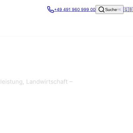
🇬🇧
+49 491 960 999 00
Suche
⌘K
leistung, Landwirtschaft –