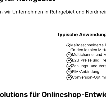
zen wir Unternehmen in
Ruhrgebiet
und Nordrhei
Typische Anwendung
Maßgeschneiderte ER
für den lokalen Mitt
Multichannel und M
B2B-Preise und Fr
Zahlungs- und Ver
PIM-Anbindung
Conversion-Optimi
lutions für
Onlineshop-Entwi