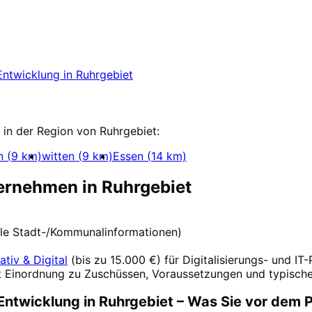
g
in
Ruhrgebiet
starten
ng-Projekt in Ruhrgebiet mit einem kostenlose
Entwicklung
in
Ruhrgebiet
twicklung
in der Region von
Ruhrgebiet
:
n
(
9
km)
witten
(
9
km)
Essen
(
14
km)
ternehmen in
Ruhrgebiet
elle Stadt-/Kommunalinformationen)
ativ & Digital
(
bis zu 15.000 €
) für Digitalisierungs- und IT
t Einordnung zu Zuschüssen, Voraussetzungen und typische
Entwicklung
in
Ruhrgebiet
– Was Sie vor dem P