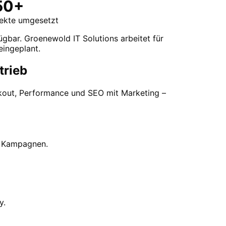
50+
jekte umgesetzt
ügbar. Groenewold IT Solutions arbeitet für
eingeplant.
trieb
ckout, Performance und SEO mit Marketing –
r Kampagnen.
y.