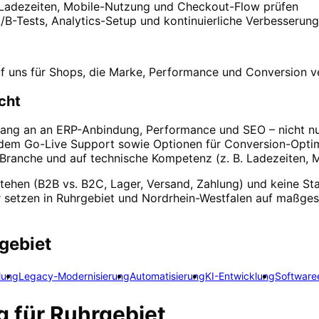
 Ladezeiten, Mobile-Nutzung und Checkout-Flow prüfen
B-Tests, Analytics-Setup und kontinuierliche Verbesserung
auf uns für Shops, die Marke, Performance und Conversion 
cht
ang an an ERP-Anbindung, Performance und SEO – nicht nur 
 dem Go-Live Support sowie Optionen für Conversion-Optim
r Branche und auf technische Kompetenz (z. B. Ladezeiten, M
rstehen (B2B vs. B2C, Lager, Versand, Zahlung) und keine 
setzen in Ruhrgebiet und Nordrhein-Westfalen auf maßgesc
gebiet
lung
Legacy-Modernisierung
Automatisierung
KI-Entwicklung
Software
g
für
Ruhrgebiet