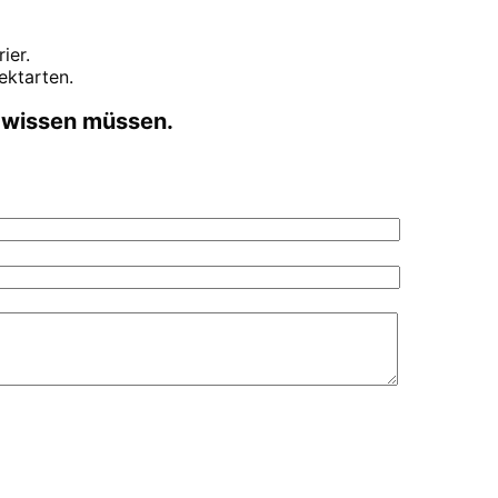
rier
.
ektarten.
t wissen müssen.