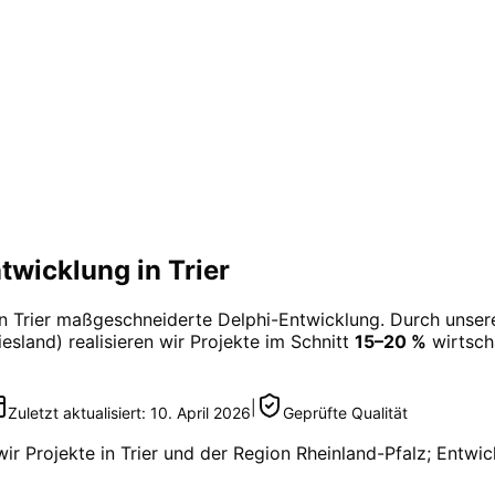
wicklung in Trier
in
Trier
maßgeschneiderte
Delphi-Entwicklung
. Durch unser
esland) realisieren wir Projekte im Schnitt
15–20 %
wirtscha
|
Zuletzt aktualisiert:
10. April 2026
Geprüfte Qualität
wir Projekte in
Trier
und der Region
Rheinland-Pfalz
; Entwic