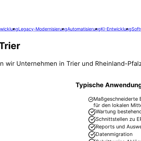
twicklung
Legacy-Modernisierung
Automatisierung
KI-Entwicklung
Soft
Trier
zen wir Unternehmen in
Trier
und Rheinland-Pfal
Typische Anwendung
Maßgeschneiderte ER
für den lokalen Mitt
Wartung bestehen
Schnittstellen zu 
Reports und Ausw
Datenmigration