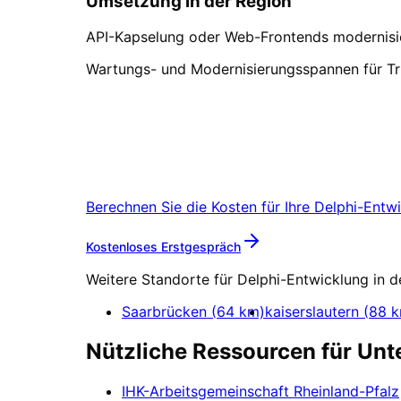
Umsetzung in der Region
API-Kapselung oder Web-Frontends modernisiere
Wartungs- und Modernisierungsspannen für T
Delphi-Entwicklung
in
T
Vereinbaren Sie einen Remote-Termin 
Berechnen Sie die Kosten für Ihre
Delphi-Entw
Mehr zu
Delphi-Entwic
Kostenloses Erstgespräch
Weitere Standorte für
Delphi-Entwicklung
in d
Saarbrücken
(
64
km)
kaiserslautern
(
88
k
Nützliche Ressourcen für Un
IHK-Arbeitsgemeinschaft Rheinland-Pfalz