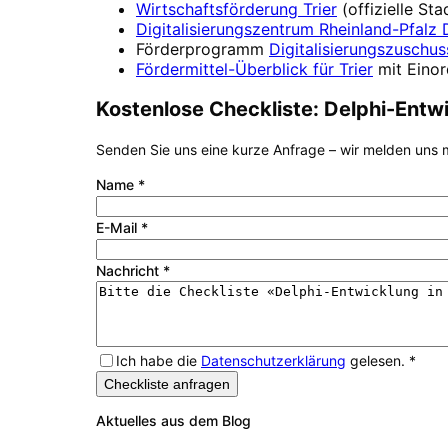
Wirtschaftsförderung
Trier
(offizielle S
Digitalisierungszentrum
Rheinland-Pfalz D
Förderprogramm
Digitalisierungszuschus
Fördermittel-Überblick für
Trier
mit Eino
Kostenlose Checkliste:
Delphi-Entw
Senden Sie uns eine kurze Anfrage – wir melden uns m
Name
*
E-Mail
*
Nachricht
*
Ich habe die
Datenschutzerklärung
gelesen.
*
Checkliste anfragen
Aktuelles aus dem Blog