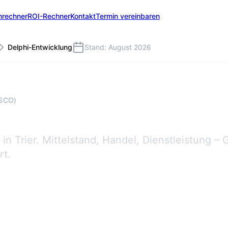
nrechner
ROI-Rechner
Kontakt
Termin vereinbaren
Delphi-Entwicklung
Stand: August 2026
SCO)
n Trier. Mittelstand, Handel, Dienstleistung – 
rt.