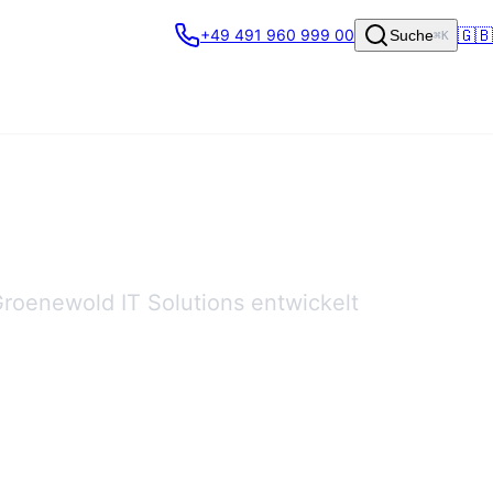
🇬🇧
+49 491 960 999 00
Suche
⌘K
Groenewold IT Solutions entwickelt