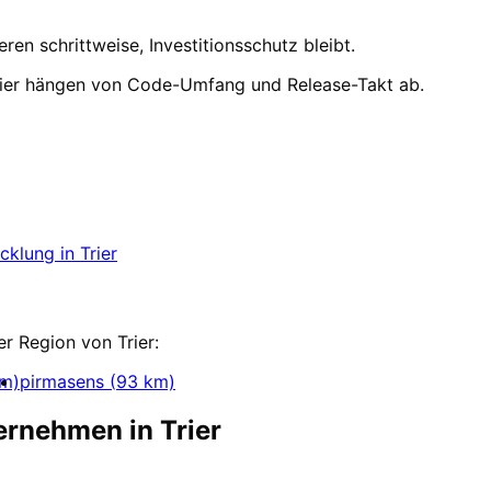
n schrittweise, Investitionsschutz bleibt.
rier hängen von Code-Umfang und Release-Takt ab.
rier
starten
– wir sind für Unternehmen aus Trier in 24h sta
icklung
in
Trier
klung
er Region von
Trier
:
m)
pirmasens
(
93
km)
ternehmen in
Trier