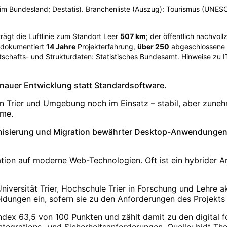
er im Bundesland; Destatis). Branchenliste (Auszug): Tourismus (UNE
trägt die Luftlinie zum Standort Leer
507
km
; der öffentlich nachvo
s dokumentiert
14
Jahre
Projekterfahrung,
über
250
abgeschlossene P
tschafts- und Strukturdaten:
Statistisches Bundesamt
. Hinweise zu 
genauer Entwicklung statt Standardsoftware.
in Trier und Umgebung noch im Einsatz – stabil, aber zune
eme.
isierung und Migration bewährter Desktop-Anwendungen –
ation auf moderne Web-Technologien. Oft ist ein hybrider A
niversität Trier, Hochschule Trier in Forschung und Lehre 
idungen ein, sofern sie zu den Anforderungen des Projekts
 Index 63,5 von 100 Punkten und zählt damit zu den digital
Integrations- und Sicherheitsanforderungen.
Quelle: bidt T