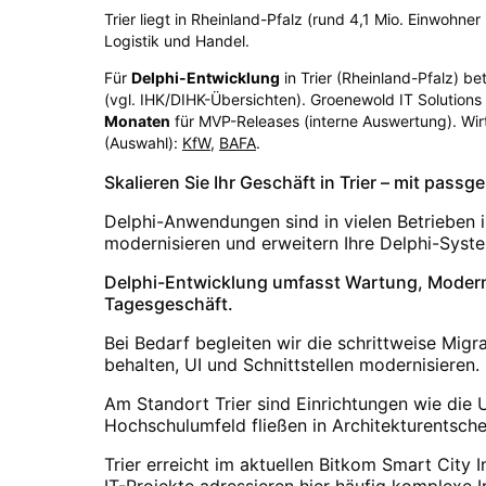
Trier liegt in Rheinland-Pfalz (rund 4,1 Mio. Einwohn
Logistik und Handel.
Für
Delphi-Entwicklung
in
Trier
(
Rheinland-Pfalz
) be
(vgl. IHK/DIHK-Übersichten)
. Groenewold IT Solution
Monaten
für MVP-Releases (interne Auswertung). Wir
(Auswahl):
KfW
,
BAFA
.
Skalieren Sie Ihr Geschäft in Trier – mit pass
Delphi-Anwendungen sind in vielen Betrieben 
modernisieren und erweitern Ihre Delphi-Syst
Delphi-Entwicklung umfasst Wartung, Modern
Tagesgeschäft.
Bei Bedarf begleiten wir die schrittweise Migr
behalten, UI und Schnittstellen modernisieren.
Am Standort Trier sind Einrichtungen wie die U
Hochschulumfeld fließen in Architekturentsche
Trier erreicht im aktuellen Bitkom Smart City
IT-Projekte adressieren hier häufig komplexe 