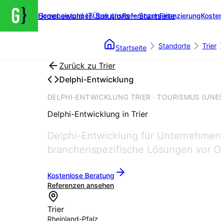
Groenewold IT Solutions – Startseite
Home
Leistungen
Über uns
Referenzen
Finanzierung
Koste
Standorte
Trier
Startseite
Zurück zu
Trier
Delphi-Entwicklung
DELPHI-ENTWICKLUNG TRIER · TOURISMUS (UNE
Delphi-Entwicklung
in
Trier
Delphi-Entwicklung für Unternehmen i
branchenspezifische Lösungen vor O
Kostenlose Beratung
Referenzen ansehen
Trier
Rheinland-Pfalz