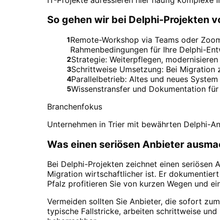
So gehen wir bei Delphi-Projekten v
Remote-Workshop via Teams oder Zoom. F
1
Rahmenbedingungen für Ihre Delphi-Ent
Strategie: Weiterpflegen, modernisieren
2
Schrittweise Umsetzung: Bei Migration zu
3
Parallelbetrieb: Altes und neues System 
4
Wissenstransfer und Dokumentation für 
5
Branchenfokus
Unternehmen in Trier mit bewährten Delphi-An
Was einen seriösen Anbieter ausma
Bei Delphi-Projekten zeichnet einen seriösen 
Migration wirtschaftlicher ist. Er dokumentier
Pfalz profitieren Sie von kurzen Wegen und ein
Vermeiden sollten Sie Anbieter, die sofort z
typische Fallstricke, arbeiten schrittweise und