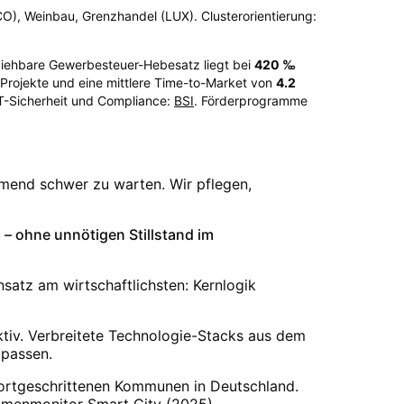
SCO), Weinbau, Grenzhandel (LUX). Clusterorientierung:
llziehbare Gewerbesteuer-Hebesatz liegt bei
420
‰
rojekte und eine mittlere Time-to-Market von
4.2
IT-Sicherheit und Compliance:
BSI
. Förderprogramme
hmend schwer zu warten. Wir pflegen,
 ohne unnötigen Stillstand im
nsatz am wirtschaftlichsten: Kernlogik
aktiv. Verbreitete Technologie-Stacks aus dem
 passen.
 fortgeschrittenen Kommunen in Deutschland.
hemenmonitor Smart City (2025)