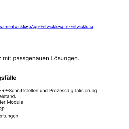
wareentwicklung
App-Entwicklung
IoT-Entwicklung
z
mit passgenauen Lösungen.
sfälle
P-Schnittstellen und Prozessdigitalisierung
elstand.
der Module
ERP
ertungen