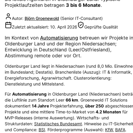
Projektlaufzeiten betragen
3 bis 6 Monate
.
Autor:
Björn Groenewold
(
Senior IT-Consultant
)
Zuletzt aktualisiert:
10. April 2026
Geprüfte Qualität
Im Kontext von
Automatisierung
betreuen wir Projekte i
Oldenburger Land
und der Region
Niedersachsen
;
Entwicklung in Deutschland (Leer/Ostfriesland),
Abstimmung remote oder vor Ort.
Oldenburger Land liegt in Niedersachsen (rund 8,0 Mio. Einwohne
im Bundesland; Destatis). Branchenliste (Auszug): IT & Informatik,
Energieforschung, Agrarwirtschaft. Clusterorientierung:
Dienstleistung und Mittelstand.
Für
Automatisierung
in
Oldenburger Land
(
Niedersachsen
) betr
die Luftlinie zum Standort Leer
66
km
. Groenewold IT Solutions
dokumentiert
14
Jahre
Projekterfahrung,
über
250
abgeschlosse
Projekte und eine mittlere Time-to-Market von
4.2
Monaten
für
MVP-Releases (interne Auswertung). Wirtschafts- und
Strukturdaten:
Statistisches Bundesamt
. Hinweise zu IT-Sicherhei
und Compliance:
BSI
. Förderprogramme (Auswahl):
KfW
,
BAFA
.