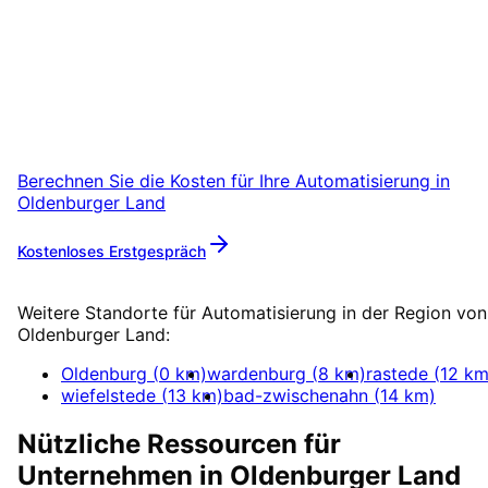
Oldenburger Land
starten
Starten Sie Ihr Automatisierung-Projekt in
Oldenburger Land mit einem kostenlosen
Erstgespräch.
Berechnen Sie die Kosten für Ihre
Automatisierung
in
Oldenburger Land
Kostenloses Erstgespräch
Mehr zu
Automatisierung
Weitere Standorte für
Automatisierung
in der Region von
Oldenburger Land
:
Oldenburg
(
0
km)
wardenburg
(
8
km)
rastede
(
12
km
wiefelstede
(
13
km)
bad-zwischenahn
(
14
km)
Nützliche Ressourcen für
Unternehmen in
Oldenburger Land