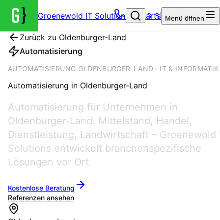
Groenewold IT Solutions – Startseite
🇬🇧
Menü
öffnen
Zurück zu
Oldenburger-Land
Automatisierung
AUTOMATISIERUNG OLDENBURGER-LAND · IT & INFORMATIK
Automatisierung
in
Oldenburger-Land
Automatisierung für Unternehmen in
Oldenburger-Land. Mittelstand, Handel,
Dienstleistung, Landwirtschaft – Groenewold 
Solutions entwickelt branchenspezifische
Lösungen vor Ort.
Kostenlose Beratung
Referenzen ansehen