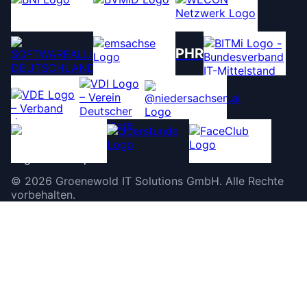
PHR
©
2026
Groenewold IT Solutions GmbH
.
Alle Rechte
vorbehalten.