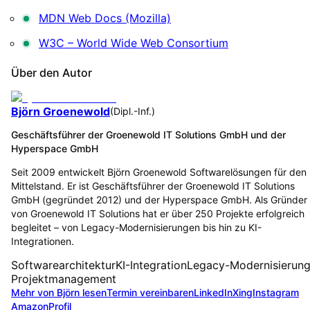
MDN Web Docs (Mozilla)
W3C – World Wide Web Consortium
Über den Autor
Björn Groenewold
(
Dipl.-Inf.
)
Geschäftsführer der Groenewold IT Solutions GmbH und der
Hyperspace GmbH
Seit 2009 entwickelt Björn Groenewold Softwarelösungen für den
Mittelstand. Er ist Geschäftsführer der Groenewold IT Solutions
GmbH (gegründet 2012) und der Hyperspace GmbH. Als Gründer
von Groenewold IT Solutions hat er über 250 Projekte erfolgreich
begleitet – von Legacy-Modernisierungen bis hin zu KI-
Integrationen.
Softwarearchitektur
KI-Integration
Legacy-Modernisierun
Projektmanagement
Mehr von Björn lesen
Termin vereinbaren
LinkedIn
Xing
Instagram
Amazon
Profil