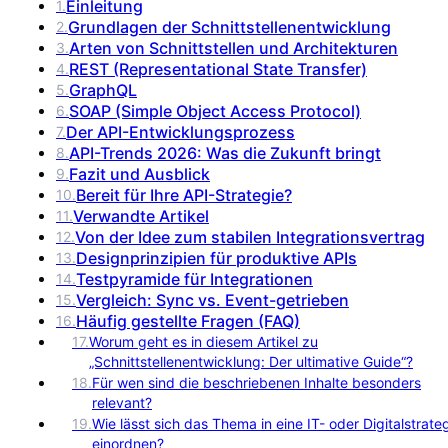
Einleitung
1
.
Grundlagen der Schnittstellenentwicklung
2
.
Arten von Schnittstellen und Architekturen
3
.
REST (Representational State Transfer)
4
.
GraphQL
5
.
SOAP (Simple Object Access Protocol)
6
.
Der API-Entwicklungsprozess
7
.
API-Trends 2026: Was die Zukunft bringt
8
.
Fazit und Ausblick
9
.
Bereit für Ihre API-Strategie?
10
.
Verwandte Artikel
11
.
Von der Idee zum stabilen Integrationsvertrag
12
.
Designprinzipien für produktive APIs
13
.
Testpyramide für Integrationen
14
.
Vergleich: Sync vs. Event-getrieben
15
.
Häufig gestellte Fragen (FAQ)
16
.
17
.
Worum geht es in diesem Artikel zu
„Schnittstellenentwicklung: Der ultimative Guide“?
18
.
Für wen sind die beschriebenen Inhalte besonders
relevant?
19
.
Wie lässt sich das Thema in eine IT- oder Digitalstrate
einordnen?