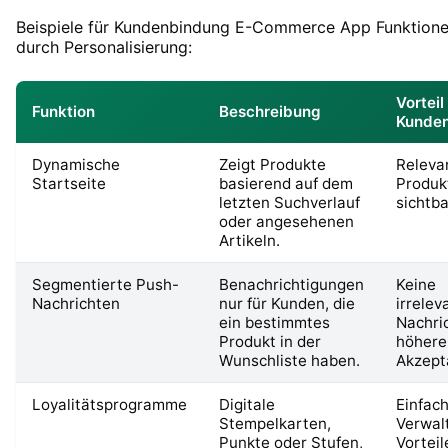
Beispiele für Kundenbindung E-Commerce App Funktion
durch Personalisierung:
Vorteil
Funktion
Beschreibung
Kunde
Dynamische
Zeigt Produkte
Releva
Startseite
basierend auf dem
Produk
letzten Suchverlauf
sichtba
oder angesehenen
Artikeln.
Segmentierte Push-
Benachrichtigungen
Keine
Nachrichten
nur für Kunden, die
irrelev
ein bestimmtes
Nachri
Produkt in der
höhere
Wunschliste haben.
Akzept
Loyalitätsprogramme
Digitale
Einfac
Stempelkarten,
Verwal
Punkte oder Stufen,
Vorteil