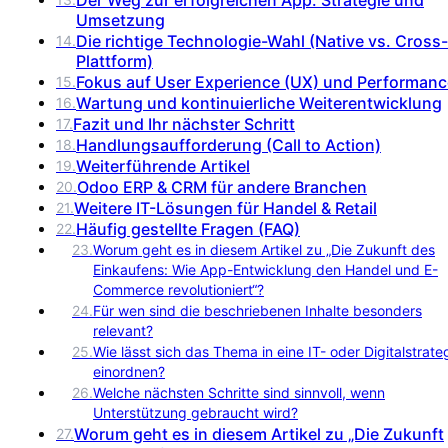
Umsetzung
Die richtige Technologie-Wahl (Native vs. Cross-
14
.
Plattform)
Fokus auf User Experience (UX) und Performanc
15
.
Wartung und kontinuierliche Weiterentwicklung
16
.
Fazit und Ihr nächster Schritt
17
.
Handlungsaufforderung (Call to Action)
18
.
Weiterführende Artikel
19
.
Odoo ERP & CRM für andere Branchen
20
.
Weitere IT-Lösungen für Handel & Retail
21
.
Häufig gestellte Fragen (FAQ)
22
.
23
.
Worum geht es in diesem Artikel zu „Die Zukunft des
Einkaufens: Wie App-Entwicklung den Handel und E-
Commerce revolutioniert“?
24
.
Für wen sind die beschriebenen Inhalte besonders
relevant?
25
.
Wie lässt sich das Thema in eine IT- oder Digitalstrate
einordnen?
26
.
Welche nächsten Schritte sind sinnvoll, wenn
Unterstützung gebraucht wird?
Worum geht es in diesem Artikel zu „Die Zukunft
27
.