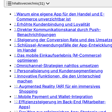
(
31
)
Inhaltsverzeichnis
Warum eine eigene App für den Handel und E-
1
.
Commerce unverzichtbar ist
Erhöhte Kundenbindung und Loyalität
2
.
Direkter Kommunikationskanal durch Push-
3
.
Benachrichtigungen
Steigerung der Conversion Rate und des Umsatz
4
.
Schlüssel-Anwendungsfälle der App-Entwicklun
5
.
im Handel
Das mobile Einkaufserlebnis (M-Commerce)
6
.
optimieren
Omnichannel-Strategien nahtlos umsetzen
7
.
Personalisierung und Kundensegmentierung
8
.
Innovative Funktionen, die den Unterschied
9
.
machen
Augmented Reality (AR) für ein immersives
10
.
Shopping
Mobile Payment und Wallet-Integration
11
.
Effizienzsteigerung im Back-End (Mitarbeiter-
12
.
Apps)
Der Weg zur erfolgreichen App: Strategie und
13
.