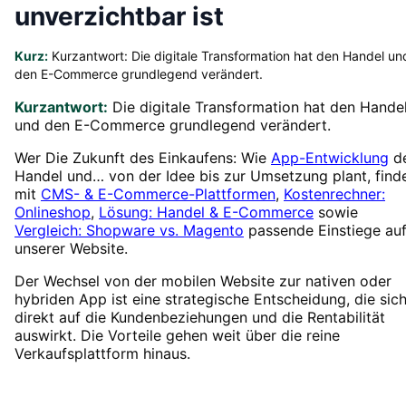
unverzichtbar ist
Kurz:
Kurzantwort: Die digitale Transformation hat den Handel un
den E-Commerce grundlegend verändert.
Kurzantwort:
Die digitale Transformation hat den Hande
und den E-Commerce grundlegend verändert.
Wer Die Zukunft des Einkaufens: Wie
App-Entwicklung
d
Handel und… von der Idee bis zur Umsetzung plant, find
mit
CMS- & E-Commerce-Plattformen
,
Kostenrechner:
Onlineshop
,
Lösung: Handel & E-Commerce
sowie
Vergleich: Shopware vs. Magento
passende Einstiege au
unserer Website.
Der Wechsel von der mobilen Website zur nativen oder
hybriden App ist eine strategische Entscheidung, die sic
direkt auf die Kundenbeziehungen und die Rentabilität
auswirkt. Die Vorteile gehen weit über die reine
Verkaufsplattform hinaus.