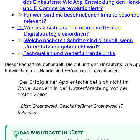
des Einkaufens: Wie App-Entwicklung den Hand
und E-Commerce revolutioniert“?
Für wen sind die beschriebenen Inhalte besonde
28
.
relevant?
Wie lässt sich das Thema in eine IT- oder
29
.
Digitalstrategie einordnen?
Welche nächsten Schritte sind sinnvoll, wenn
30
.
Unterstützung gebraucht wird?
Fachquellen und weiterführende Links
31
.
Dieser Fachartikel behandelt:
Die Zukunft des Einkaufens: Wie Ap
Entwicklung den Handel und E-Commerce revolutioniert
.
“
Der Erfolg einer App entscheidet sich nicht im
Code, sondern in der Nutzerforschung vor der
ersten Zeile.
”
–
Björn Groenewold, Geschäftsführer Groenewold IT
Solutions
DAS WICHTIGSTE IN KÜRZE