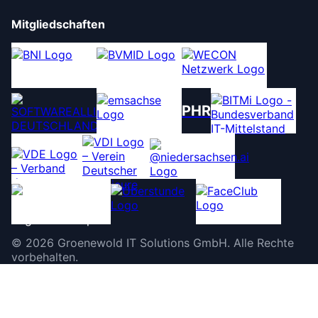
Mitgliedschaften
PHR
©
2026
Groenewold IT Solutions GmbH
.
Alle Rechte
vorbehalten.