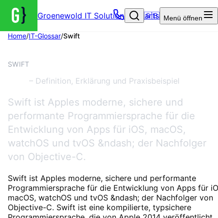
Groenewold IT Solutions – Startseite
🇬🇧
Menü
öffnen
Home
/
IT-Glossar
/
Swift
TECHNOLOGIE
SWIFT
Swift
– Definition, Erklärung und Praxisbeispiel
Swift ist Apples moderne, sichere und
performante Programmiersprache für die
Entwicklung von Apps für iOS, macOS,
watchOS und tvOS &ndash; der Nachfolger
von Objective-C.
Swift ist Apples moderne, sichere und performante
Programmiersprache für die Entwicklung von Apps für iO
macOS, watchOS und tvOS &ndash; der Nachfolger von
Objective-C. Swift ist eine kompilierte, typsichere
Programmiersprache, die von Apple 2014 veröffentlicht