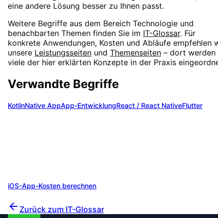
eine andere Lösung besser zu Ihnen passt.
Weitere Begriffe aus dem Bereich
Technologie
und
benachbarten Themen finden Sie im
IT-Glossar
. Für
konkrete Anwendungen, Kosten und Abläufe empfehlen w
unsere
Leistungsseiten
und
Themenseiten
– dort werden
viele der hier erklärten Konzepte in der Praxis eingeordne
Verwandte Begriffe
Kotlin
Native App
App-Entwicklung
React / React Native
Flutter
Native iOS-App entwickeln lassen?
Wir beraten Sie gerne zu
Swift
und finden die optimale
Lösung für Ihre Anforderungen. Profitieren Sie von unser
Erfahrung aus über 200 Projekten.
iOS-App-Kosten berechnen
Unverbindlich beraten lassen
Zurück zum IT-Glossar