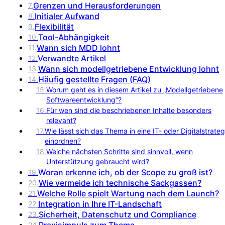
Grenzen und Herausforderungen
7
.
Initialer Aufwand
8
.
Flexibilität
9
.
Tool-Abhängigkeit
10
.
Wann sich MDD lohnt
11
.
Verwandte Artikel
12
.
Wann sich modellgetriebene Entwicklung lohnt
13
.
Häufig gestellte Fragen (FAQ)
14
.
15
.
Worum geht es in diesem Artikel zu „Modellgetriebene
Softwareentwicklung“?
16
.
Für wen sind die beschriebenen Inhalte besonders
relevant?
17
.
Wie lässt sich das Thema in eine IT- oder Digitalstrateg
einordnen?
18
.
Welche nächsten Schritte sind sinnvoll, wenn
Unterstützung gebraucht wird?
Woran erkenne ich, ob der Scope zu groß ist?
19
.
Wie vermeide ich technische Sackgassen?
20
.
Welche Rolle spielt Wartung nach dem Launch?
21
.
Integration in Ihre IT-Landschaft
22
.
Sicherheit, Datenschutz und Compliance
23
.
Praxisimpuls zum Thema
24
.