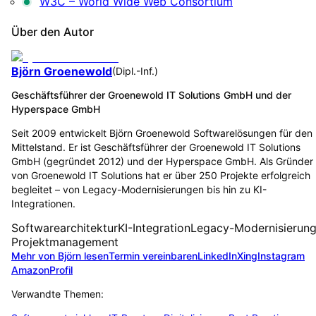
W3C – World Wide Web Consortium
Über den Autor
Björn Groenewold
(
Dipl.-Inf.
)
Geschäftsführer der Groenewold IT Solutions GmbH und der
Hyperspace GmbH
Seit 2009 entwickelt Björn Groenewold Softwarelösungen für den
Mittelstand. Er ist Geschäftsführer der Groenewold IT Solutions
GmbH (gegründet 2012) und der Hyperspace GmbH. Als Gründer
von Groenewold IT Solutions hat er über 250 Projekte erfolgreich
begleitet – von Legacy-Modernisierungen bis hin zu KI-
Integrationen.
Softwarearchitektur
KI-Integration
Legacy-Modernisierun
Projektmanagement
Mehr von Björn lesen
Termin vereinbaren
LinkedIn
Xing
Instagram
Amazon
Profil
Verwandte Themen: