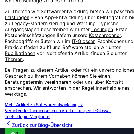
weitere Beiträge zu diesem Thema.
Zu Themen wie
Softwareentwicklung
bieten wir passend
Leistungen
– von App-Entwicklung über KI-Integration bi
zu Legacy-Modernisierung und Wartung. Typische
Ausgangslagen beschreiben wir unter
Lösungen
. Erste
Kosteneinschätzungen liefern unsere
Kostenrechner
.
Fachbegriffe erläutern wir im
IT-Glossar
. Fachbücher und
Praxisleitfäden zu KI und Software stellen wir unter
Publikationen
vor; vertiefende Artikel finden Sie unter
Themen
.
Bei Fragen zu diesem Artikel oder für ein unverbindliche
Gespräch zu Ihrem Vorhaben können Sie einen
Beratungstermin vereinbaren
oder uns über
Kontakt
ansprechen. Wir antworten in der Regel innerhalb eines
Werktags.
Mehr Artikel zu
Softwareentwicklung
→
Vertiefende Themenseiten →
Alle Leistungen
IT-Glossar
Technologie-Vergleiche
Zurück zur Blog-Übersicht