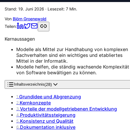
Stand:
19. Juni 2026
· Lesezeit:
7
Min.
Von
Björn Groenewold
Teilen:
Kernaussagen
Modelle als Mittel zur Handhabung von komplexen
Sachverhalten sind ein wichtiges und etabliertes
Mittel in der Informatik.
Modelle helfen, die ständig wachsende Komplexität
von Software bewältigen zu können.
(
28
)
Inhaltsverzeichnis
Grundidee und Abgrenzung
1
.
Kernkonzepte
2
.
Vorteile der modellgetriebenen Entwicklung
3
.
Produktivitätssteigerung
4
.
Konsistenz und Qualität
5
.
Dokumentation inklusive
6
.