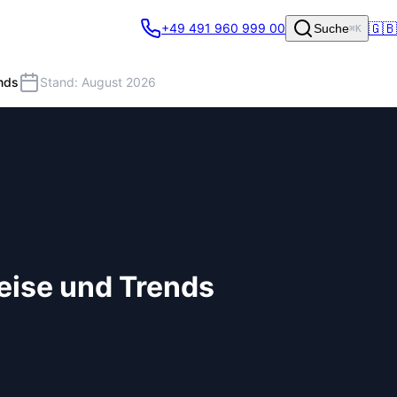
🇬🇧
+49 491 960 999 00
Suche
⌘K
ends
Stand: August 2026
reise und Trends