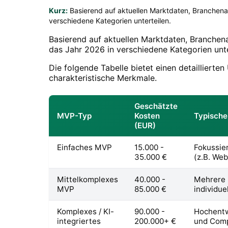
Kurz:
Basierend auf aktuellen Marktdaten, Branchena
verschiedene Kategorien unterteilen.
Basierend auf aktuellen Marktdaten, Branchen
das Jahr 2026 in verschiedene Kategorien unte
Die folgende Tabelle bietet einen detailliert
charakteristische Merkmale.
Geschätzte
MVP-Typ
Kosten
Typisch
(EUR)
Einfaches MVP
15.000 -
Fokussier
35.000 €
(z.B. We
Mittelkomplexes
40.000 -
Mehrere K
MVP
85.000 €
individue
Komplexes / KI-
90.000 -
Hochentw
integriertes
200.000+ €
und Comp