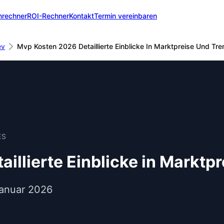
nrechner
ROI-Rechner
Kontakt
Termin vereinbaren
ev
Mvp Kosten 2026 Detaillierte Einblicke In Marktpreise Und Tr
ES
illierte Einblicke in Marktp
Januar 2026