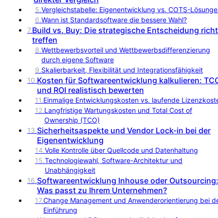
5
.
Vergleichstabelle: Eigenentwicklung vs. COTS-Lösung
6
.
Wann ist Standardsoftware die bessere Wahl?
Build vs. Buy: Die strategische Entscheidung richt
7
.
treffen
8
.
Wettbewerbsvorteil und Wettbewerbsdifferenzierung
durch eigene Software
9
.
Skalierbarkeit, Flexibilität und Integrationsfähigkeit
Kosten für Softwareentwicklung kalkulieren: TC
10
.
und ROI realistisch bewerten
11
.
Einmalige Entwicklungskosten vs. laufende Lizenzkost
12
.
Langfristige Wartungskosten und Total Cost of
Ownership (TCO)
Sicherheitsaspekte und Vendor Lock-in bei der
13
.
Eigenentwicklung
14
.
Volle Kontrolle über Quellcode und Datenhaltung
15
.
Technologiewahl, Software-Architektur und
Unabhängigkeit
Softwareentwicklung Inhouse oder Outsourcing
16
.
Was passt zu Ihrem Unternehmen?
17
.
Change Management und Anwenderorientierung bei d
Einführung