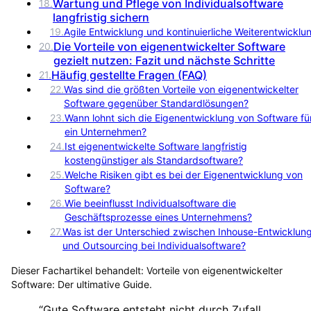
Wartung und Pflege von Individualsoftware
18
.
langfristig sichern
19
.
Agile Entwicklung und kontinuierliche Weiterentwicklu
Die Vorteile von eigenentwickelter Software
20
.
gezielt nutzen: Fazit und nächste Schritte
Häufig gestellte Fragen (FAQ)
21
.
22
.
Was sind die größten Vorteile von eigenentwickelter
Software gegenüber Standardlösungen?
23
.
Wann lohnt sich die Eigenentwicklung von Software fü
ein Unternehmen?
24
.
Ist eigenentwickelte Software langfristig
kostengünstiger als Standardsoftware?
25
.
Welche Risiken gibt es bei der Eigenentwicklung von
Software?
26
.
Wie beeinflusst Individualsoftware die
Geschäftsprozesse eines Unternehmens?
27
.
Was ist der Unterschied zwischen Inhouse-Entwicklun
und Outsourcing bei Individualsoftware?
Dieser Fachartikel behandelt:
Vorteile von eigenentwickelter
Software: Der ultimative Guide
.
“
Gute Software entsteht nicht durch Zufall,