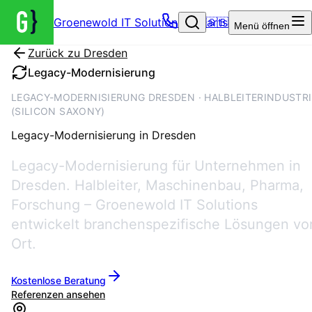
Groenewold IT Solutions – Startseite
🇬🇧
Menü
öffnen
Zurück zu
Dresden
Legacy-Modernisierung
LEGACY-MODERNISIERUNG DRESDEN · HALBLEITERINDUSTRI
(SILICON SAXONY)
Legacy-Modernisierung
in
Dresden
Legacy-Modernisierung für Unternehmen in
Dresden. Halbleiter, Maschinenbau, Pharma,
Forschung – Groenewold IT Solutions
entwickelt branchenspezifische Lösungen vo
Ort.
Kostenlose Beratung
Referenzen ansehen