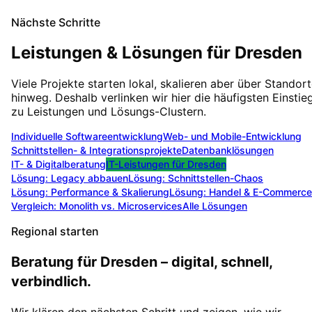
Nächste Schritte
Leistungen & Lösungen für
Dresden
Viele Projekte starten lokal, skalieren aber über Standor
hinweg. Deshalb verlinken wir hier die häufigsten Einstie
zu Leistungen und Lösungs-Clustern.
Individuelle Softwareentwicklung
Web- und Mobile-Entwicklung
Schnittstellen- & Integrationsprojekte
Datenbanklösungen
IT- & Digitalberatung
IT-Leistungen für
Dresden
Lösung:
Legacy abbauen
Lösung:
Schnittstellen-Chaos
Lösung:
Performance & Skalierung
Lösung:
Handel & E-Commerce
Vergleich: Monolith vs. Microservices
Alle Lösungen
Regional starten
Beratung für Dresden – digital, schnell,
verbindlich.