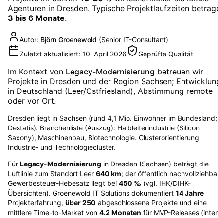
Agenturen in
Dresden
. Typische Projektlaufzeiten betrag
3 bis 6 Monate
.
Autor:
Björn Groenewold
(
Senior IT-Consultant
)
Zuletzt aktualisiert:
10. April 2026
Geprüfte Qualität
Im Kontext von
Legacy-Modernisierung
betreuen wir
Projekte in
Dresden
und der Region
Sachsen
; Entwicklun
in Deutschland (Leer/Ostfriesland), Abstimmung remote
oder vor Ort.
Dresden liegt in Sachsen (rund 4,1 Mio. Einwohner im Bundesland;
Destatis). Branchenliste (Auszug): Halbleiterindustrie (Silicon
Saxony), Maschinenbau, Biotechnologie. Clusterorientierung:
Industrie- und Technologiecluster.
Für
Legacy-Modernisierung
in
Dresden
(
Sachsen
) beträgt die
Luftlinie zum Standort Leer
640
km
; der öffentlich nachvollziehba
Gewerbesteuer-Hebesatz liegt bei
450
‰
(vgl. IHK/DIHK-
Übersichten)
. Groenewold IT Solutions dokumentiert
14
Jahre
Projekterfahrung,
über
250
abgeschlossene Projekte und eine
mittlere Time-to-Market von
4.2
Monaten
für MVP-Releases (inte