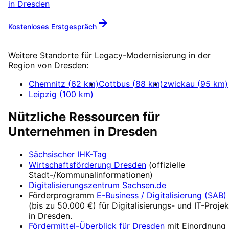
in
Dresden
Kostenloses Erstgespräch
Mehr zu
Legacy-Modernisierung
Weitere Standorte für
Legacy-Modernisierung
in der
Region von
Dresden
:
Chemnitz
(
62
km)
Cottbus
(
88
km)
zwickau
(
95
km)
Leipzig
(
100
km)
Nützliche Ressourcen für
Unternehmen in
Dresden
Sächsischer IHK-Tag
Wirtschaftsförderung
Dresden
(offizielle
Stadt-/Kommunalinformationen)
Digitalisierungszentrum
Sachsen.de
Förderprogramm
E-Business / Digitalisierung (SAB)
(
bis zu 50.000 €
) für Digitalisierungs- und IT-Proje
in
Dresden
.
Fördermittel-Überblick für
Dresden
mit Einordnung