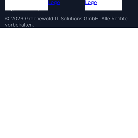
©
2026
Groenewold IT Solutions GmbH
.
Alle Rechte
vorbehalten.