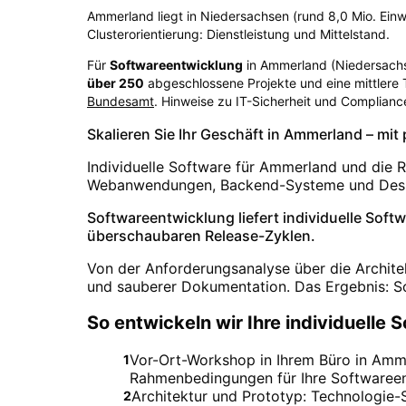
Ammerland liegt in Niedersachsen (rund 8,0 Mio. Einw
Clusterorientierung: Dienstleistung und Mittelstand.
Für
Softwareentwicklung
in
Ammerland
(
Niedersach
über
250
abgeschlossene Projekte und eine mittlere
Bundesamt
. Hinweise zu IT-Sicherheit und Complianc
Skalieren Sie Ihr Geschäft in Ammerland – mi
Individuelle Software für Ammerland und die 
Webanwendungen, Backend-Systeme und Deskto
Softwareentwicklung liefert individuelle Sof
überschaubaren Release-Zyklen.
Von der Anforderungsanalyse über die Architek
und sauberer Dokumentation. Das Ergebnis: Soft
So entwickeln wir Ihre individuelle 
Vor-Ort-Workshop in Ihrem Büro in Amme
1
Rahmenbedingungen für Ihre Softwareen
Architektur und Prototyp: Technologie-
2