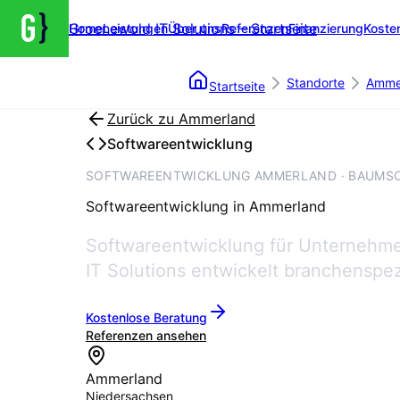
Groenewold IT Solutions – Startseite
Home
Leistungen
Über uns
Referenzen
Finanzierung
Koste
Standorte
Amme
Startseite
Zurück zu
Ammerland
Softwareentwicklung
SOFTWAREENTWICKLUNG AMMERLAND · BAUMSC
Softwareentwicklung
in
Ammerland
Softwareentwicklung für Unternehmen
IT Solutions entwickelt branchenspez
Kostenlose Beratung
Referenzen ansehen
Ammerland
Niedersachsen