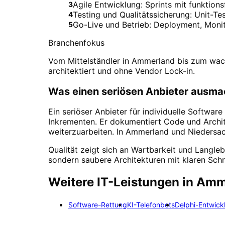
Agile Entwicklung: Sprints mit funktio
3
Testing und Qualitätssicherung: Unit-Te
4
Go-Live und Betrieb: Deployment, Monit
5
Branchenfokus
Vom Mittelständler in Ammerland bis zum wac
architektiert und ohne Vendor Lock-in.
Was einen seriösen Anbieter ausma
Ein seriöser Anbieter für individuelle Softwar
Inkrementen. Er dokumentiert Code und Archit
weiterzuarbeiten. In Ammerland und Niedersac
Qualität zeigt sich an Wartbarkeit und Langleb
sondern saubere Architekturen mit klaren Sch
Weitere IT-Leistungen in
Amm
Software-Rettung
KI-Telefonbots
Delphi-Entwick