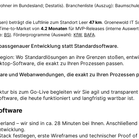
ohner im Bundesland; Destatis). Branchenliste (Auszug): Baumschule
sen
) beträgt die Luftlinie zum Standort Leer
47
km
. Groenewold IT S
 Time-to-Market von
4.2
Monaten
für MVP-Releases (interne Auswert
e:
BSI
. Förderprogramme (Auswahl):
KfW
,
BAFA
.
t passgenauer Entwicklung statt Standardsoftware.
Region: Wo Standardlösungen an ihre Grenzen stoßen, entw
p-Software, die exakt zu Ihren Prozessen passen.
tware und Webanwendungen, die exakt zu Ihren Prozessen pa
tur bis zum Go-Live begleiten wir Sie agil und transparent 
ware, die heute funktioniert und langfristig wartbar ist.
Software
rland – wir sind in ca. 28 Minuten bei Ihnen. Anschließend
twicklung.
Stack festlegen, erste Wireframes und technischer Proof o