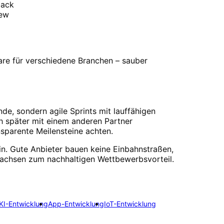
back
iew
re für verschiedene Branchen – sauber
nde, sondern agile Sprints mit lauffähigen
h später mit einem anderen Partner
sparente Meilensteine achten.
ein. Gute Anbieter bauen keine Einbahnstraßen,
rsachsen zum nachhaltigen Wettbewerbsvorteil.
KI-Entwicklung
App-Entwicklung
IoT-Entwicklung