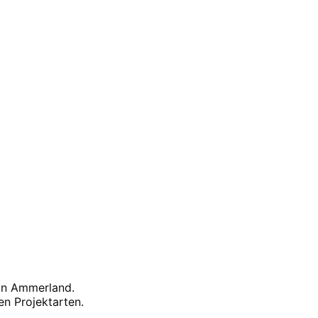
rstgespräch.
 in
Ammerland
.
n Projektarten.