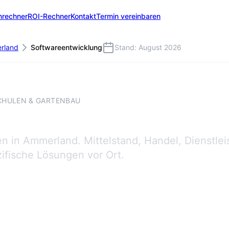
nrechner
ROI-Rechner
Kontakt
Termin vereinbaren
rland
Softwareentwicklung
Stand: August 2026
HULEN & GARTENBAU
 in Ammerland. Mittelstand, Handel, Dienstlei
ifische Lösungen vor Ort.