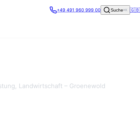
🇬🇧
+49 491 960 999 00
Suche
⌘K
stung, Landwirtschaft – Groenewold