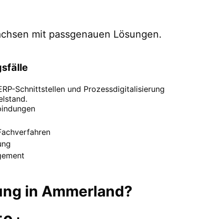
achsen
mit passgenauen Lösungen.
sfälle
P-Schnittstellen und Prozessdigitalisierung
elstand.
indungen
Fachverfahren
ung
gement
ung
in
Ammerland
?