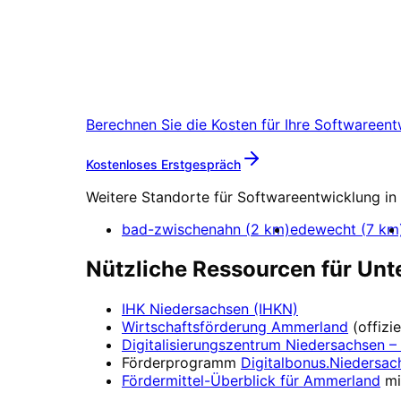
Softwareentwicklung
i
Starten Sie Ihr Softwareentwicklung
Berechnen Sie die Kosten für Ihre
Softwareent
Mehr zu
Softwareentwi
Kostenloses Erstgespräch
Weitere Standorte für
Softwareentwicklung
in
bad-zwischenahn
(
2
km)
edewecht
(
7
km
Nützliche Ressourcen für Un
IHK Niedersachsen (IHKN)
Wirtschaftsförderung
Ammerland
(offiz
Digitalisierungszentrum
Niedersachsen – 
Förderprogramm
Digitalbonus.Niedersac
Fördermittel-Überblick für
Ammerland
mi