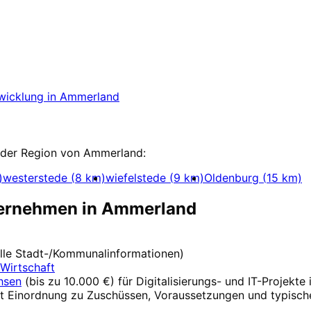
n
Ammerland
starten
-Projekt in Ammerland mit einem kostenlosen E
wicklung
in
Ammerland
cklung
 der Region von
Ammerland
:
)
westerstede
(
8
km)
wiefelstede
(
9
km)
Oldenburg
(
15
km)
ternehmen in
Ammerland
ielle Stadt-/Kommunalinformationen)
Wirtschaft
hsen
(
bis zu 10.000 €
) für Digitalisierungs- und IT-Projekte
t Einordnung zu Zuschüssen, Voraussetzungen und typische