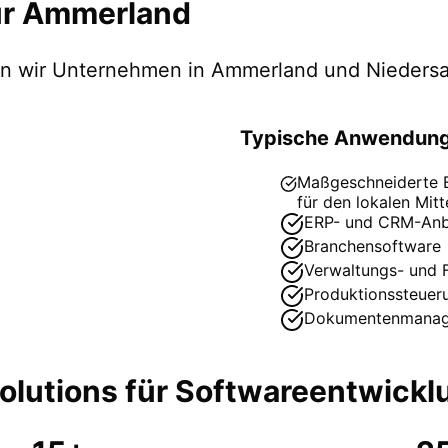
ür
Ammerland
zen wir Unternehmen in
Ammerland
und Nieders
Typische Anwendung
Maßgeschneiderte ER
für den lokalen Mitt
ERP- und CRM-Anb
Branchensoftware
Verwaltungs- und 
Produktionssteuer
Dokumentenmana
lutions für
Softwareentwickl