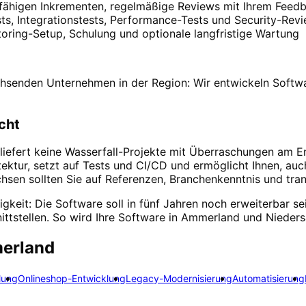
nsfähigen Inkrementen, regelmäßige Reviews mit Ihrem Feed
sts, Integrationstests, Performance-Tests und Security-Rev
oring-Setup, Schulung und optionale langfristige Wartung
hsenden Unternehmen in der Region: Wir entwickeln Softwa
cht
e liefert keine Wasserfall-Projekte mit Überraschungen am E
ektur, setzt auf Tests und CI/CD und ermöglicht Ihnen, auc
hsen sollten Sie auf Referenzen, Branchenkenntnis und tran
igkeit: Die Software soll in fünf Jahren noch erweiterbar s
nittstellen. So wird Ihre Software in Ammerland und Niede
erland
lung
Onlineshop-Entwicklung
Legacy-Modernisierung
Automatisierung