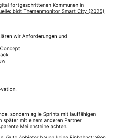
gital fortgeschrittenen Kommunen in
uelle: bidt Themenmonitor Smart City (2025)
 klären wir Anforderungen und
f Concept
back
iew
vation.
nde, sondern agile Sprints mit lauffähigen
h später mit einem anderen Partner
sparente Meilensteine achten.
ein. Gute Anbieter bauen keine Einbahnstraßen,