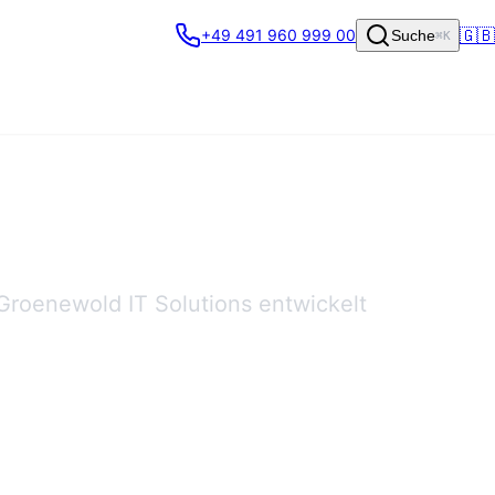
🇬🇧
+49 491 960 999 00
Suche
⌘K
 Groenewold IT Solutions entwickelt