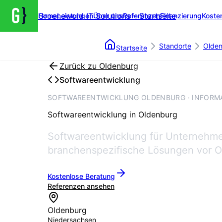
Groenewold IT Solutions – Startseite
Home
Leistungen
Über uns
Referenzen
Finanzierung
Koste
Standorte
Olde
Startseite
Zurück zu
Oldenburg
Softwareentwicklung
SOFTWAREENTWICKLUNG OLDENBURG · INFORMAT
Softwareentwicklung
in
Oldenburg
Softwareentwicklung für Unternehmen 
branchenspezifische Lösungen vor O
Kostenlose Beratung
Referenzen ansehen
Oldenburg
Niedersachsen