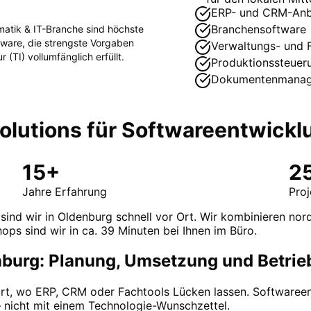
ERP- und CRM-Anb
Branchensoftware
matik & IT
-Branche sind höchste
ftware, die strengste Vorgaben
Verwaltungs- und 
r (TI)
vollumfänglich erfüllt.
Produktionssteuer
Dokumentenmana
lutions für
Softwareentwickl
15+
2
Jahre Erfahrung
Pro
 sind wir in Oldenburg schnell vor Ort. Wir kombinieren no
hops sind wir in ca. 39 Minuten bei Ihnen im Büro.
nburg: Planung, Umsetzung und Betrie
dort, wo ERP, CRM oder Fachtools Lücken lassen. Softwaree
– nicht mit einem Technologie-Wunschzettel.