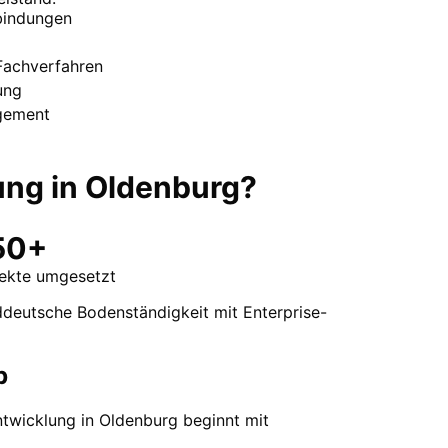
indungen
Fachverfahren
ung
gement
ung
in
Oldenburg
?
50+
jekte umgesetzt
rddeutsche Bodenständigkeit mit Enterprise-
b
ntwicklung in Oldenburg beginnt mit