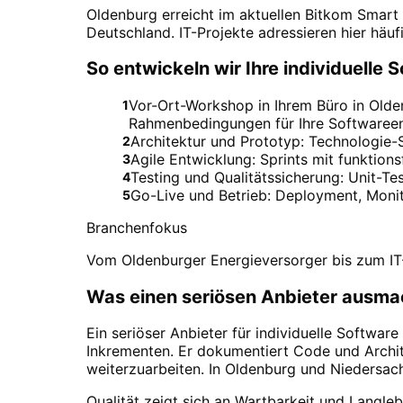
Oldenburg erreicht im aktuellen Bitkom Smart
Deutschland. IT-Projekte adressieren hier häu
So entwickeln wir Ihre individuelle 
Vor-Ort-Workshop in Ihrem Büro in Olden
1
Rahmenbedingungen für Ihre Softwareen
Architektur und Prototyp: Technologie-
2
Agile Entwicklung: Sprints mit funktio
3
Testing und Qualitätssicherung: Unit-Te
4
Go-Live und Betrieb: Deployment, Monit
5
Branchenfokus
Vom Oldenburger Energieversorger bis zum IT-D
Was einen seriösen Anbieter ausma
Ein seriöser Anbieter für individuelle Softwar
Inkrementen. Er dokumentiert Code und Archit
weiterzuarbeiten. In Oldenburg und Niedersach
Qualität zeigt sich an Wartbarkeit und Langleb