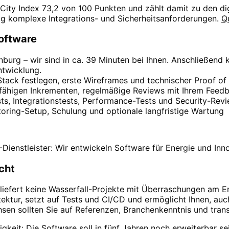
 City Index 73,2 von 100 Punkten und zählt damit zu den di
fig komplexe Integrations- und Sicherheitsanforderungen.
Q
Software
burg – wir sind in ca. 39 Minuten bei Ihnen. Anschließend
twicklung.
Stack festlegen, erste Wireframes und technischer Proof o
nsfähigen Inkrementen, regelmäßige Reviews mit Ihrem Feed
sts, Integrationstests, Performance-Tests und Security-Rev
oring-Setup, Schulung und optionale langfristige Wartung
ienstleister: Wir entwickeln Software für Energie und Inno
cht
e liefert keine Wasserfall-Projekte mit Überraschungen am E
ektur, setzt auf Tests und CI/CD und ermöglicht Ihnen, auc
sen sollten Sie auf Referenzen, Branchenkenntnis und tran
igkeit: Die Software soll in fünf Jahren noch erweiterbar s