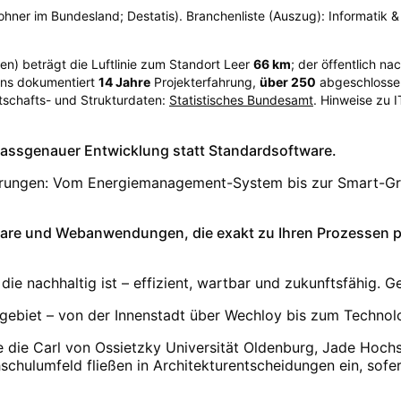
ohner im Bundesland; Destatis). Branchenliste (Auszug): Informatik &
sen
) beträgt die Luftlinie zum Standort Leer
66
km
; der öffentlich n
ions dokumentiert
14
Jahre
Projekterfahrung,
über
250
abgeschlossen
tschafts- und Strukturdaten:
Statistisches Bundesamt
. Hinweise zu 
t passgenauer Entwicklung statt Standardsoftware.
derungen: Vom Energiemanagement-System bis zur Smart-Gri
tware und Webanwendungen, die exakt zu Ihren Prozessen pa
ie nachhaltig ist – effizient, wartbar und zukunftsfähig. Ge
ebiet – von der Innenstadt über Wechloy bis zum Technol
 die Carl von Ossietzky Universität Oldenburg, Jade Hochs
chulumfeld fließen in Architekturentscheidungen ein, sofe