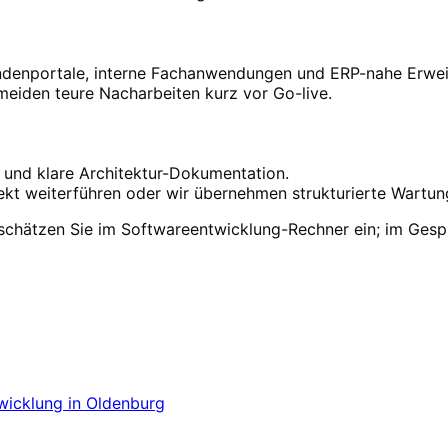
ndenportale, interne Fachanwendungen und ERP-nahe Erwei
meiden teure Nacharbeiten kurz vor Go-live.
s und klare Architektur-Dokumentation.
kt weiterführen oder wir übernehmen strukturierte Wartun
 schätzen Sie im Softwareentwicklung-Rechner ein; im Ge
n
Oldenburg
starten
eer oder Oldenburg über Ihr Projekt sprechen.
wicklung
in
Oldenburg
cklung