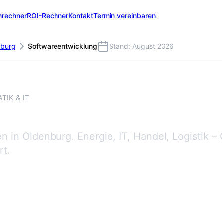
nrechner
ROI-Rechner
Kontakt
Termin vereinbaren
nburg
Softwareentwicklung
Stand: August 2026
IK & IT
in Oldenburg. Energie, IT, Handel, Logistik –
rt.