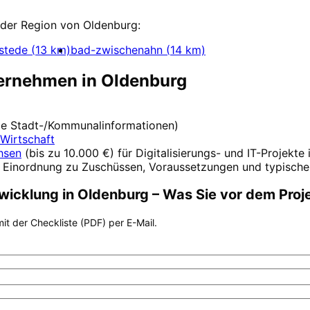
 der Region von
Oldenburg
:
lstede
(
13
km)
bad-zwischenahn
(
14
km)
ternehmen in
Oldenburg
elle Stadt-/Kommunalinformationen)
Wirtschaft
hsen
(
bis zu 10.000 €
) für Digitalisierungs- und IT-Projekte
 Einordnung zu Zuschüssen, Voraussetzungen und typischen
wicklung
in
Oldenburg
– Was Sie vor dem Proj
it der Checkliste (PDF) per E-Mail.