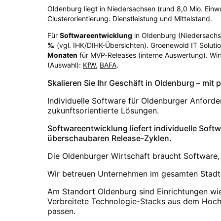
Oldenburg liegt in Niedersachsen (rund 8,0 Mio. Einw
Clusterorientierung: Dienstleistung und Mittelstand.
Für
Softwareentwicklung
in
Oldenburg
(
Niedersach
‰
(vgl. IHK/DIHK-Übersichten)
. Groenewold IT Solut
Monaten
für MVP-Releases (interne Auswertung). Wir
(Auswahl):
KfW
,
BAFA
.
Skalieren Sie Ihr Geschäft in Oldenburg – mi
Individuelle Software für Oldenburger Anfor
zukunftsorientierte Lösungen.
Softwareentwicklung liefert individuelle Sof
überschaubaren Release-Zyklen.
Die Oldenburger Wirtschaft braucht Software, d
Wir betreuen Unternehmen im gesamten Stadtg
Am Standort Oldenburg sind Einrichtungen wie
Verbreitete Technologie-Stacks aus dem Hochs
passen.