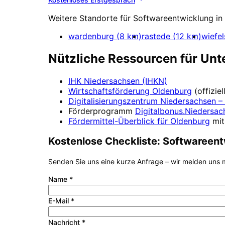
Weitere Standorte für
Softwareentwicklung
in
wardenburg
(
8
km)
rastede
(
12
km)
wiefe
Nützliche Ressourcen für Un
IHK Niedersachsen (IHKN)
Wirtschaftsförderung
Oldenburg
(offizi
Digitalisierungszentrum
Niedersachsen – 
Förderprogramm
Digitalbonus.Niedersac
Fördermittel-Überblick für
Oldenburg
mit
Kostenlose Checkliste:
Softwareent
Senden Sie uns eine kurze Anfrage – wir melden uns m
Name
*
E-Mail
*
Nachricht
*