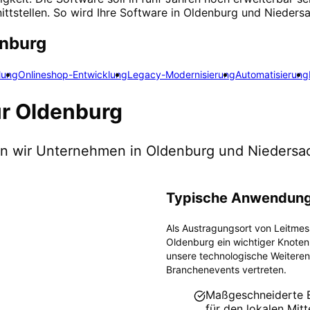
ittstellen. So wird Ihre Software in Oldenburg und Nieder
nburg
lung
Onlineshop-Entwicklung
Legacy-Modernisierung
Automatisierung
ür
Oldenburg
zen wir Unternehmen in
Oldenburg
und Niedersa
Typische Anwendung
Als Austragungsort von Leitmes
Oldenburg ein wichtiger Knotenp
unsere technologische Weiteren
Branchenevents vertreten.
Maßgeschneiderte ER
für den lokalen Mitt