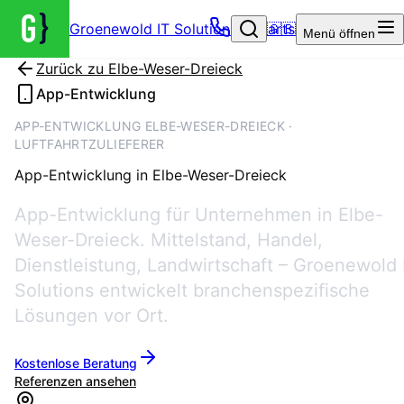
Groenewold IT Solutions – Startseite
🇬🇧
Menü
öffnen
Zurück zu
Elbe-Weser-Dreieck
App-Entwicklung
APP-ENTWICKLUNG ELBE-WESER-DREIECK ·
LUFTFAHRTZULIEFERER
App-Entwicklung
in
Elbe-Weser-Dreieck
App-Entwicklung für Unternehmen in Elbe-
Weser-Dreieck. Mittelstand, Handel,
Dienstleistung, Landwirtschaft – Groenewold 
Solutions entwickelt branchenspezifische
Lösungen vor Ort.
Kostenlose Beratung
Referenzen ansehen