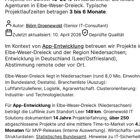
Agenturen in
Elbe-Weser-Dreieck
. Typische
Projektlaufzeiten betragen
3 bis 6 Monate
.
Autor:
Björn Groenewold
(
Senior IT-Consultant
)
Zuletzt aktualisiert:
10. April 2026
Geprüfte Qualität
Im Kontext von
App-Entwicklung
betreuen wir Projekte i
Elbe-Weser-Dreieck
und der Region
Niedersachsen
;
Entwicklung in Deutschland (Leer/Ostfriesland),
Abstimmung remote oder vor Ort.
Elbe-Weser-Dreieck liegt in Niedersachsen (rund 8,0 Mio. Einwohn
im Bundesland; Destatis). Branchenliste (Auszug):
Luftfahrtzulieferer, Logistik, Agrarwirtschaft. Clusterorientierung:
Industrie- und Technologiecluster.
Für
App-Entwicklung
in
Elbe-Weser-Dreieck
(
Niedersachsen
)
beträgt die Luftlinie zum Standort Leer
149
km
. Groenewold IT
Solutions dokumentiert
14
Jahre
Projekterfahrung,
über
250
abgeschlossene Projekte und eine mittlere Time-to-Market von
4.
Monaten
für MVP-Releases (interne Auswertung). Wirtschafts- un
Strukturdaten:
Statistisches Bundesamt
. Hinweise zu IT-Sicherhei