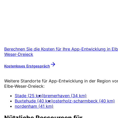
Weser-Dreieck
starten
Starten Sie Ihr App-Entwicklung-Projekt in
Elbe-Weser-Dreieck mit einem kostenlosen
Erstgespräch.
Berechnen Sie die Kosten für Ihre
App-Entwicklung
in
Elb
Weser-Dreieck
Kostenloses Erstgespräch
Mehr zu
App-Entwicklung
Weitere Standorte für
App-Entwicklung
in der Region vo
Elbe-Weser-Dreieck
:
Stade
(
25
km)
bremerhaven
(
34
km)
Buxtehude
(
40
km)
osterholz-scharmbeck
(
40
km)
nordenham
(
41
km)
Nützliche Ressourcen für