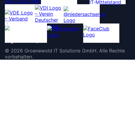
©
2026
Groenewold IT Solutions GmbH
.
Alle Rechte
vorbehalten.