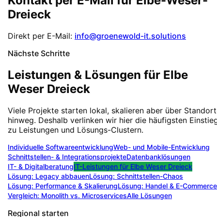
Kontakt per E-Mail für
Elbe-Weser-
Dreieck
Direkt per E-Mail:
info@groenewold-it.solutions
Nächste Schritte
Leistungen & Lösungen für
Elbe
Weser Dreieck
Viele Projekte starten lokal, skalieren aber über Standor
hinweg. Deshalb verlinken wir hier die häufigsten Einstie
zu Leistungen und Lösungs-Clustern.
Individuelle Softwareentwicklung
Web- und Mobile-Entwicklung
Schnittstellen- & Integrationsprojekte
Datenbanklösungen
IT- & Digitalberatung
IT-Leistungen für
Elbe Weser Dreieck
Lösung:
Legacy abbauen
Lösung:
Schnittstellen-Chaos
Lösung:
Performance & Skalierung
Lösung:
Handel & E-Commerce
Vergleich: Monolith vs. Microservices
Alle Lösungen
Regional starten