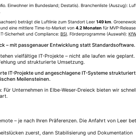
o. Einwohner im Bundesland; Destatis). Branchenliste (Auszug): Luftfa
.
sachsen
) beträgt die Luftlinie zum Standort Leer
149
km
. Groenewol
und eine mittlere Time-to-Market von
4.2
Monaten
für MVP-Releases
 IT-Sicherheit und Compliance:
BSI
. Förderprogramme (Auswahl):
Kf
ieck – mit passgenauer Entwicklung statt Standardsoftware.
hen vielfältige IT-Projekte – nicht alle laufen wie geplant
fehlung und strukturierte Umsetzung.
rte IT-Projekte und angeschlagene IT-Systeme strukturiert
tischen Meilensteinen.
n: Für Unternehmen in Elbe-Weser-Dreieck bieten wir schne
art.
ote – je nach Ihren Präferenzen. Die Anfahrt von Leer betr
rheitslücken zuerst, dann Stabilisierung und Dokumentation