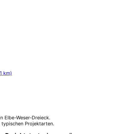
sen Erstgespräch.
1
km)
 in
Elbe-Weser-Dreieck
.
typischen Projektarten.