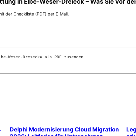
ttung
in
Elbe-Weser-Dreieck
– Was Sie vor de
it der Checkliste (PDF) per E-Mail.
s
Delphi Modernisierung Cloud Migration
Leg