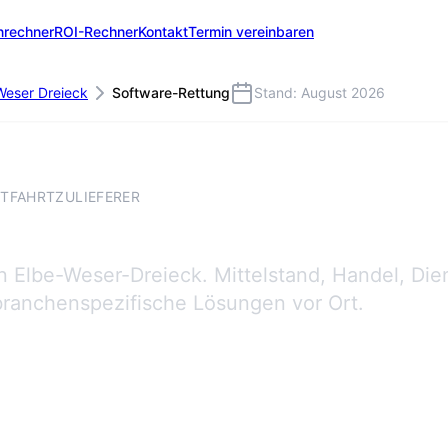
nrechner
ROI-Rechner
Kontakt
Termin vereinbaren
Weser Dreieck
Software-Rettung
Stand: August 2026
FTFAHRTZULIEFERER
 Elbe-Weser-Dreieck. Mittelstand, Handel, Dien
branchenspezifische Lösungen vor Ort.