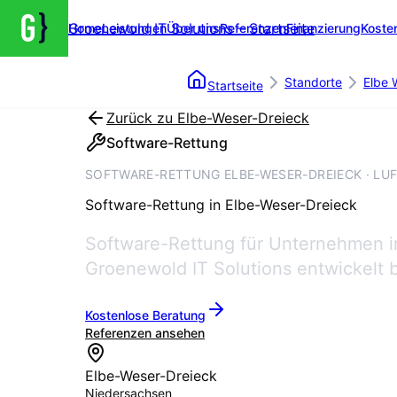
Groenewold IT Solutions – Startseite
Home
Leistungen
Über uns
Referenzen
Finanzierung
Koste
Standorte
Elbe 
Startseite
Zurück zu
Elbe-Weser-Dreieck
Software-Rettung
SOFTWARE-RETTUNG ELBE-WESER-DREIECK · LU
Software-Rettung
in
Elbe-Weser-Dreieck
Software-Rettung für Unternehmen in
Groenewold IT Solutions entwickelt 
Kostenlose Beratung
Referenzen ansehen
Elbe-Weser-Dreieck
Niedersachsen