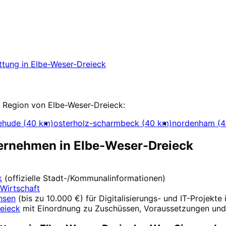
be-Weser-Dreieck
starten
ojekt in Elbe-Weser-Dreieck mit einem kostenlo
ttung
in
Elbe-Weser-Dreieck
ung
r Region von
Elbe-Weser-Dreieck
:
ehude
(
40
km)
osterholz-scharmbeck
(
40
km)
nordenham
(
4
ternehmen in
Elbe-Weser-Dreieck
k
(offizielle Stadt-/Kommunalinformationen)
Wirtschaft
hsen
(
bis zu 10.000 €
) für Digitalisierungs- und IT-Projekte
eieck
mit Einordnung zu Zuschüssen, Voraussetzungen und 