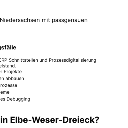
Niedersachsen
mit passgenauen
sfälle
P-Schnittstellen und Prozessdigitalisierung
elstand.
 Projekte
en abbauen
prozesse
leme
des Debugging
in
Elbe-Weser-Dreieck
?