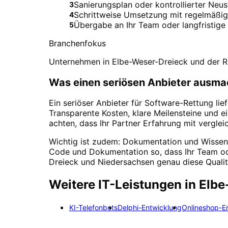
Sanierungsplan oder kontrollierter Neust
3
Schrittweise Umsetzung mit regelmäßig
4
Übergabe an Ihr Team oder langfristige
5
Branchenfokus
Unternehmen in Elbe-Weser-Dreieck und der Re
Was einen seriösen Anbieter ausma
Ein seriöser Anbieter für Software-Rettung lie
Transparente Kosten, klare Meilensteine und e
achten, dass Ihr Partner Erfahrung mit vergl
Wichtig ist zudem: Dokumentation und Wissens
Code und Dokumentation so, dass Ihr Team oder
Dreieck und Niedersachsen genau diese Qualit
Weitere IT-Leistungen in
Elbe
KI-Telefonbots
Delphi-Entwicklung
Onlineshop-E