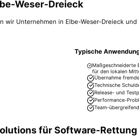
lbe-Weser-Dreieck
zen wir Unternehmen in
Elbe-Weser-Dreieck
und 
Typische Anwendung
Maßgeschneiderte ER
für den lokalen Mitt
Übernahme fremder
Technische Schuld
Release- und Test
Performance-Prob
Team-übergreifen
lutions für
Software-Rettung