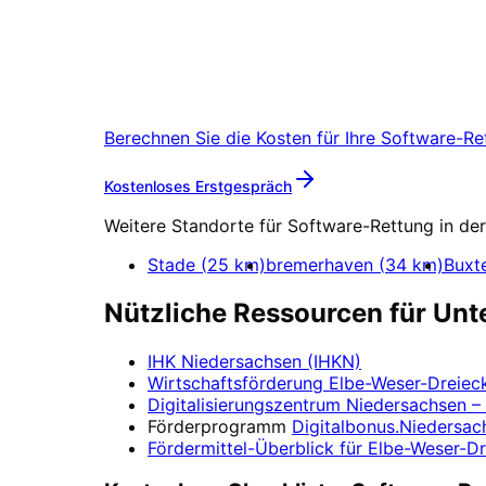
Software-Rettung
in
El
Starten Sie Ihr Software-Rettung-Pr
Berechnen Sie die Kosten für Ihre
Software-Re
Mehr zu
Software-Rett
Kostenloses Erstgespräch
Weitere Standorte für
Software-Rettung
in de
Stade
(
25
km)
bremerhaven
(
34
km)
Buxt
Nützliche Ressourcen für Un
IHK Niedersachsen (IHKN)
Wirtschaftsförderung
Elbe-Weser-Dreiec
Digitalisierungszentrum
Niedersachsen – 
Förderprogramm
Digitalbonus.Niedersac
Fördermittel-Überblick für
Elbe-Weser-Dr