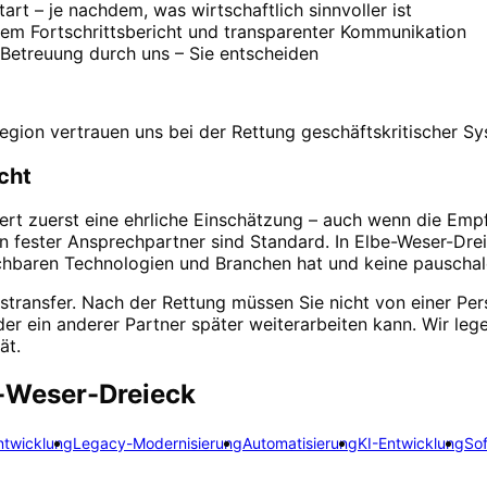
art – je nachdem, was wirtschaftlich sinnvoller ist
em Fortschrittsbericht und transparenter Kommunikation
 Betreuung durch uns – Sie entscheiden
gion vertrauen uns bei der Rettung geschäftskritischer Sy
cht
fert zuerst eine ehrliche Einschätzung – auch wenn die Empfe
in fester Ansprechpartner sind Standard. In Elbe-Weser-Dre
eichbaren Technologien und Branchen hat und keine pauscha
transfer. Nach der Rettung müssen Sie nicht von einer Pe
 ein anderer Partner später weiterarbeiten kann. Wir lege
ät.
-Weser-Dreieck
ntwicklung
Legacy-Modernisierung
Automatisierung
KI-Entwicklung
So