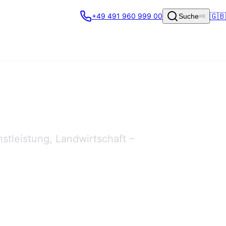
🇬🇧
+49 491 960 999 00
Suche
⌘K
stleistung, Landwirtschaft –