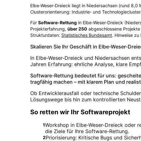
Elbe-Weser-Dreieck liegt in Niedersachsen (rund 8,0 Mi
Clusterorientierung: Industrie- und Technologiecluster
Für
Software-Rettung
in
Elbe-Weser-Dreieck
(
Nieder
Projekterfahrung,
über
250
abgeschlossene Projekte 
Strukturdaten:
Statistisches Bundesamt
. Hinweise zu
Skalieren Sie Ihr Geschäft in Elbe-Weser-Dre
In Elbe-Weser-Dreieck und Niedersachsen entste
Jahren Erfahrung: ehrliche Analyse, klare Emp
Software-Rettung bedeutet für uns: gescheite
tragfähig machen – mit klarem Plan und realis
Ob Entwicklerausfall oder technische Schulde
Lösungswege bis hin zum kontrollierten Neust
So retten wir Ihr Softwareprojekt
Workshop in Elbe-Weser-Dreieck oder rem
1
die Ziele für Ihre Software-Rettung.
Priorisierung: Kritische Bugs und Siche
2