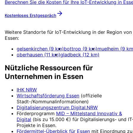
Berechnen Sie die Kosten für Ihre
IoT-Entwicklung
in
Ess
Kostenloses Erstgespräch
Mehr zu
IoT-Entwicklung
Weitere Standorte für
IoT-Entwicklung
in der Region von
Essen
:
gelsenkirchen
(
9
km)
bottrop
(
9
km)
muelheim
(
9
km
oberhausen
(
11
km)
gladbeck
(
12
km)
Nützliche Ressourcen für
Unternehmen in
Essen
IHK NRW
Wirtschaftsförderung
Essen
(offizielle
Stadt-/Kommunalinformationen)
Digitalisierungszentrum
Digital.NRW
Förderprogramm
MID – Mittelstand Innovativ &
Digital
(
bis zu 15.000 €
) für Digitalisierungs- und IT
Projekte in
Essen
.
Fördermittel-Überblick für
Essen
mit Einordnung zu