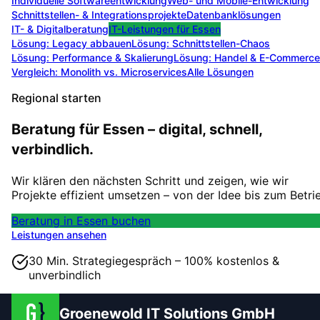
Individuelle Softwareentwicklung
Web- und Mobile-Entwicklung
Schnittstellen- & Integrationsprojekte
Datenbanklösungen
IT- & Digitalberatung
IT-Leistungen für
Essen
Lösung:
Legacy abbauen
Lösung:
Schnittstellen-Chaos
Lösung:
Performance & Skalierung
Lösung:
Handel & E-Commerce
Vergleich: Monolith vs. Microservices
Alle Lösungen
Regional starten
Beratung für Essen – digital, schnell,
verbindlich.
Wir klären den nächsten Schritt und zeigen, wie wir
Projekte effizient umsetzen – von der Idee bis zum Betri
Beratung in Essen buchen
Leistungen ansehen
30 Min. Strategiegespräch – 100% kostenlos &
unverbindlich
Groenewold IT Solutions GmbH