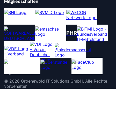
Mitgliedschaften
PHR
©
2026
Groenewold IT Solutions GmbH
.
Alle Rechte
vorbehalten.