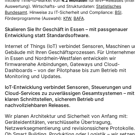
mittlere Time-to-Market von
4.2
Monaten
für MVP-Releases (inte
Auswertung). Wirtschafts- und Strukturdaten:
Statistisches
Bundesamt
. Hinweise zu IT-Sicherheit und Compliance:
BSI
.
Förderprogramme (Auswahl):
KfW
,
BAFA
.
Skalieren Sie Ihr Geschäft in Essen – mit passgenauer
Entwicklung statt Standardsoftware.
Internet of Things (IoT) verbindet Sensoren, Maschinen 
Gebäude mit Ihren Geschäftsprozessen. Für Unternehme
in Essen und Nordrhein-Westfalen entwickeln wir
firmwarenahe Anbindungen, Gateways und Cloud-
Dashboards – von der Pilotphase bis zum Betrieb mit
Monitoring und Updates.
IoT-Entwicklung verbindet Sensoren, Steuerungen und
Cloud-Services zu zuverlässigen Gesamtsystemen – mit
klaren Schnittstellen, sicherem Betrieb und
nachvollziehbaren Releases.
Wir planen Architektur und Sicherheit von Anfang mit:
Geräteidentitäten, verschlüsselte Übertragung,
Netzwerksegmentierung und revisionssichere Protokolle.
Ob Smart Building, Produktion oder Logistik – wir setzen