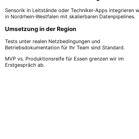
Sensorik in Leitstände oder Techniker-Apps integrieren w
in Nordrhein-Westfalen mit skalierbaren Datenpipelines.
Umsetzung in der Region
Tests unter realen Netzbedingungen und
Betriebsdokumentation für Ihr Team sind Standard.
MVP vs. Produktionsreife für Essen grenzen wir im
Erstgespräch ab.
IoT-Entwicklung
in
Essen
starten
Vereinbaren Sie einen Remote-Termin – wir
sind für Unternehmen aus Essen in 24h
startklar.