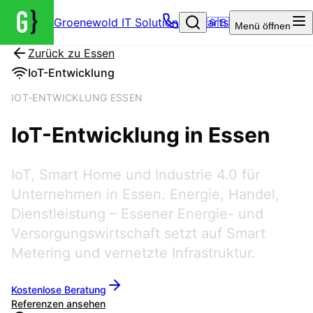
Groenewold IT Solutions – Startseite
🇬🇧
Menü
öffnen
Zurück zu
Essen
IoT-Entwicklung
IOT-ENTWICKLUNG ESSEN
IoT-Entwicklung in
Essen
IoT, Smart Home und Industrie 4.0 für
Unternehmen in
Essen
.
Energie, Handel,
Dienstleistung
–
Essener Energie- und
Versorgungswirtschaft setzt auf Smart
Metering und vernetzte Infrastruktur.
Kostenlose Beratung
Referenzen ansehen