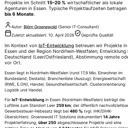
Projekte im Schnitt
15–20 %
wirtschaftlicher als lokale
Agenturen in
Essen
. Typische Projektlaufzeiten betragen
bis 6 Monate
.
Autor:
Björn Groenewold
(
Senior IT-Consultant
)
Zuletzt aktualisiert:
10. April 2026
Geprüfte Qualität
Im Kontext von
IoT-Entwicklung
betreuen wir Projekte in
Essen
und der Region
Nordrhein-Westfalen
; Entwicklung 
Deutschland (Leer/Ostfriesland), Abstimmung remote od
vor Ort.
Essen liegt in Nordrhein-Westfalen (rund 17,9 Mio. Einwohner im
Bundesland; Destatis). Branchenliste (Auszug): Energiewirtschaft
(RWE, E.ON), Handel, Gesundheitswirtschaft. Clusterorientierung:
Logistik und Handel.
Für
IoT-Entwicklung
in
Essen
(
Nordrhein-Westfalen
) beträgt die
Luftlinie zum Standort Leer
259
km
; der öffentlich nachvollziehba
Gewerbesteuer-Hebesatz liegt bei
480
‰
(vgl. IHK/DIHK-
Übersichten)
. Groenewold IT Solutions dokumentiert
14
Jahre
Projekterfahrung,
über
250
abgeschlossene Projekte und eine