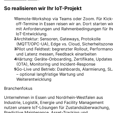
So realisieren wir Ihr IoT-Projekt
Remote-Workshop via Teams oder Zoom. Für Kick
1
off-Termine in Essen reisen wir an. Dort starten wi
mit Anforderungen und Rahmenbedingungen für Ih
IoT-Entwicklung.
Architektur: Sensoren, Gateways, Protokolle
2
(MQTT/OPC-UA), Edge vs. Cloud, Sicherheitszone
Pilot und Feldtest: begrenzter Rollout, Performanc
3
und Latenz messen, Feedback einarbeiten
Härtung: Geräte-Onboarding, Zertifikate, Updates
4
(OTA), Monitoring und Incident-Response
Go-Live und Betrieb: Dashboards, Alarmierung, S
5
– optional langfristige Wartung und
Weiterentwicklung
Branchenfokus
Unternehmen in Essen und Nordrhein-Westfalen aus
Industrie, Logistik, Energie und Facility Management
nutzen unsere IoT-Lösungen für Zustandsüberwachung,
Predictive Maintenance, Asset-Tracking und