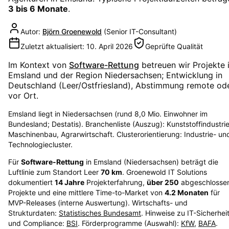
3 bis 6 Monate
.
Autor:
Björn Groenewold
(
Senior IT-Consultant
)
Zuletzt aktualisiert:
10. April 2026
Geprüfte Qualität
Im Kontext von
Software-Rettung
betreuen wir Projekte 
Emsland
und der Region
Niedersachsen
; Entwicklung in
Deutschland (Leer/Ostfriesland), Abstimmung remote od
vor Ort.
Emsland liegt in Niedersachsen (rund 8,0 Mio. Einwohner im
Bundesland; Destatis). Branchenliste (Auszug): Kunststoffindustrie
Maschinenbau, Agrarwirtschaft. Clusterorientierung: Industrie- un
Technologiecluster.
Für
Software-Rettung
in
Emsland
(
Niedersachsen
) beträgt die
Luftlinie zum Standort Leer
70
km
. Groenewold IT Solutions
dokumentiert
14
Jahre
Projekterfahrung,
über
250
abgeschlosse
Projekte und eine mittlere Time-to-Market von
4.2
Monaten
für
MVP-Releases (interne Auswertung). Wirtschafts- und
Strukturdaten:
Statistisches Bundesamt
. Hinweise zu IT-Sicherhei
und Compliance:
BSI
. Förderprogramme (Auswahl):
KfW
,
BAFA
.