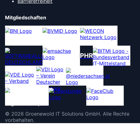
Barrierefreiheit
Mitgliedschaften
PHR
©
2026
Groenewold IT Solutions GmbH
.
Alle Rechte
vorbehalten.