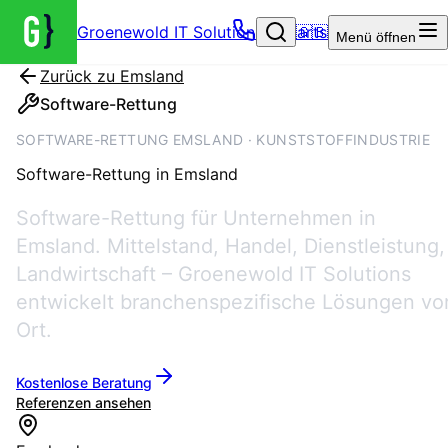
Groenewold IT Solutions – Startseite
🇬🇧
Menü
öffnen
Zurück zu
Emsland
Software-Rettung
SOFTWARE-RETTUNG EMSLAND · KUNSTSTOFFINDUSTRIE
Software-Rettung
in
Emsland
Software-Rettung für Unternehmen in
Emsland. Mittelstand, Handel, Dienstleistung,
Landwirtschaft – Groenewold IT Solutions
entwickelt branchenspezifische Lösungen vo
Ort.
Kostenlose Beratung
Referenzen ansehen