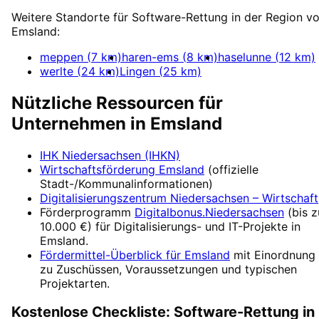
Weitere Standorte für
Software-Rettung
in der Region v
Emsland
:
meppen
(
7
km)
haren-ems
(
8
km)
haselunne
(
12
km)
werlte
(
24
km)
Lingen
(
25
km)
Nützliche Ressourcen für
Unternehmen in
Emsland
IHK Niedersachsen (IHKN)
Wirtschaftsförderung
Emsland
(offizielle
Stadt-/Kommunalinformationen)
Digitalisierungszentrum
Niedersachsen – Wirtschaft
Förderprogramm
Digitalbonus.Niedersachsen
(
bis z
10.000 €
) für Digitalisierungs- und IT-Projekte in
Emsland
.
Fördermittel-Überblick für
Emsland
mit Einordnung
zu Zuschüssen, Voraussetzungen und typischen
Projektarten.
Kostenlose Checkliste:
Software-Rettung
in