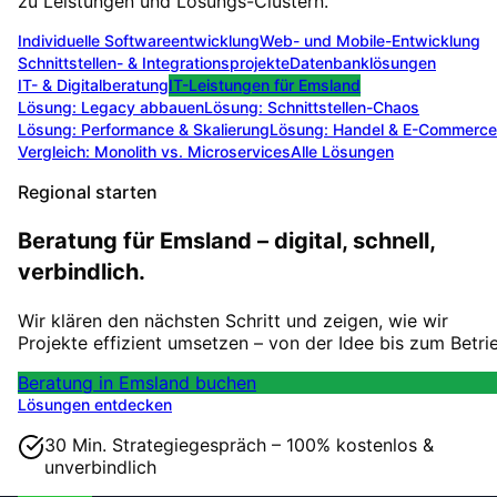
zu Leistungen und Lösungs-Clustern.
Individuelle Softwareentwicklung
Web- und Mobile-Entwicklung
Schnittstellen- & Integrationsprojekte
Datenbanklösungen
IT- & Digitalberatung
IT-Leistungen für
Emsland
Lösung:
Legacy abbauen
Lösung:
Schnittstellen-Chaos
Lösung:
Performance & Skalierung
Lösung:
Handel & E-Commerce
Vergleich: Monolith vs. Microservices
Alle Lösungen
Regional starten
Beratung für Emsland – digital, schnell,
verbindlich.
Wir klären den nächsten Schritt und zeigen, wie wir
Projekte effizient umsetzen – von der Idee bis zum Betri
Beratung in Emsland buchen
Lösungen entdecken
30 Min. Strategiegespräch – 100% kostenlos &
unverbindlich