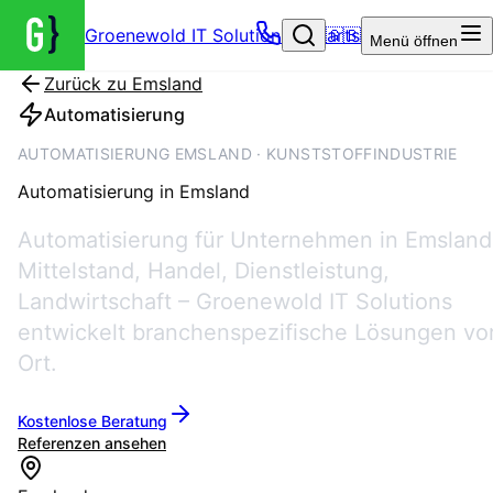
Groenewold IT Solutions – Startseite
🇬🇧
Menü
öffnen
Zurück zu
Emsland
Automatisierung
AUTOMATISIERUNG EMSLAND · KUNSTSTOFFINDUSTRIE
Automatisierung
in
Emsland
Automatisierung für Unternehmen in Emsland
Mittelstand, Handel, Dienstleistung,
Landwirtschaft – Groenewold IT Solutions
entwickelt branchenspezifische Lösungen vo
Ort.
Kostenlose Beratung
Referenzen ansehen