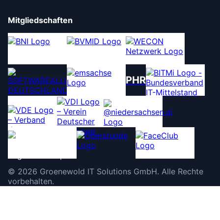
Mitgliedschaften
PHR
©
2026
Groenewold IT Solutions GmbH
.
Alle Rechte
vorbehalten.