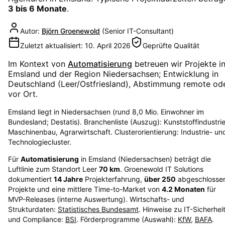
3 bis 6 Monate
.
Autor:
Björn Groenewold
(
Senior IT-Consultant
)
Zuletzt aktualisiert:
10. April 2026
Geprüfte Qualität
Im Kontext von
Automatisierung
betreuen wir Projekte i
Emsland
und der Region
Niedersachsen
; Entwicklung in
Deutschland (Leer/Ostfriesland), Abstimmung remote od
vor Ort.
Emsland liegt in Niedersachsen (rund 8,0 Mio. Einwohner im
Bundesland; Destatis). Branchenliste (Auszug): Kunststoffindustrie
Maschinenbau, Agrarwirtschaft. Clusterorientierung: Industrie- un
Technologiecluster.
Für
Automatisierung
in
Emsland
(
Niedersachsen
) beträgt die
Luftlinie zum Standort Leer
70
km
. Groenewold IT Solutions
dokumentiert
14
Jahre
Projekterfahrung,
über
250
abgeschlosse
Projekte und eine mittlere Time-to-Market von
4.2
Monaten
für
MVP-Releases (interne Auswertung). Wirtschafts- und
Strukturdaten:
Statistisches Bundesamt
. Hinweise zu IT-Sicherhei
und Compliance:
BSI
. Förderprogramme (Auswahl):
KfW
,
BAFA
.