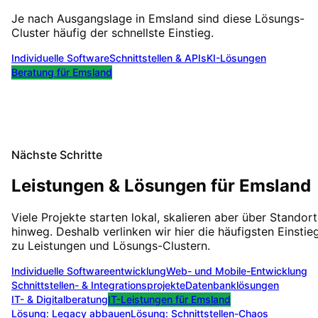
Je nach Ausgangslage in
Emsland
sind diese Lösungs-
Cluster häufig der schnellste Einstieg.
Individuelle Software
Schnittstellen & APIs
KI-Lösungen
Beratung für
Emsland
Nächste Schritte
Leistungen & Lösungen für
Emsland
Viele Projekte starten lokal, skalieren aber über Standor
hinweg. Deshalb verlinken wir hier die häufigsten Einstie
zu Leistungen und Lösungs-Clustern.
Individuelle Softwareentwicklung
Web- und Mobile-Entwicklung
Schnittstellen- & Integrationsprojekte
Datenbanklösungen
IT- & Digitalberatung
IT-Leistungen für
Emsland
Lösung:
Legacy abbauen
Lösung:
Schnittstellen-Chaos