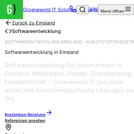
Groenewold IT Solutions – Startseite
🇬🇧
Menü
öffnen
Zurück zu
Emsland
Softwareentwicklung
SOFTWAREENTWICKLUNG EMSLAND · KUNSTSTOFFINDUSTR
Softwareentwicklung
in
Emsland
Softwareentwicklung für Unternehmen in
Emsland. Mittelstand, Handel, Dienstleistung,
Landwirtschaft – Groenewold IT Solutions
entwickelt branchenspezifische Lösungen vo
Ort.
Kostenlose Beratung
Referenzen ansehen