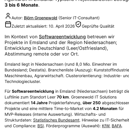
3 bis 6 Monate
.
Autor:
Björn Groenewold
(
Senior IT-Consultant
)
Zuletzt aktualisiert:
10. April 2026
Geprüfte Qualität
Im Kontext von
Softwareentwicklung
betreuen wir
Projekte in
Emsland
und der Region
Niedersachsen
;
Entwicklung in Deutschland (Leer/Ostfriesland),
Abstimmung remote oder vor Ort.
Emsland liegt in Niedersachsen (rund 8,0 Mio. Einwohner im
Bundesland; Destatis). Branchenliste (Auszug): Kunststoffindustrie
Maschinenbau, Agrarwirtschaft. Clusterorientierung: Industrie- un
Technologiecluster.
Für
Softwareentwicklung
in
Emsland
(
Niedersachsen
) beträgt di
Luftlinie zum Standort Leer
70
km
. Groenewold IT Solutions
dokumentiert
14
Jahre
Projekterfahrung,
über
250
abgeschlosse
Projekte und eine mittlere Time-to-Market von
4.2
Monaten
für
MVP-Releases (interne Auswertung). Wirtschafts- und
Strukturdaten:
Statistisches Bundesamt
. Hinweise zu IT-Sicherhei
und Compliance:
BSI
. Förderprogramme (Auswahl):
KfW
,
BAFA
.