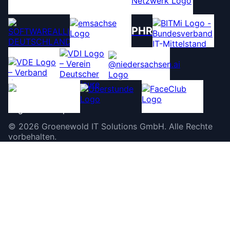
PHR
©
2026
Groenewold IT Solutions GmbH
.
Alle Rechte
vorbehalten.