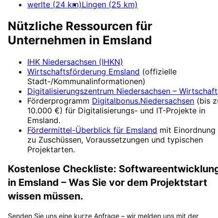
werlte
(
24
km)
Lingen
(
25
km)
Nützliche Ressourcen für
Unternehmen in
Emsland
IHK Niedersachsen (IHKN)
Wirtschaftsförderung
Emsland
(offizielle
Stadt-/Kommunalinformationen)
Digitalisierungszentrum
Niedersachsen – Wirtschaft
Förderprogramm
Digitalbonus.Niedersachsen
(
bis z
10.000 €
) für Digitalisierungs- und IT-Projekte in
Emsland
.
Fördermittel-Überblick für
Emsland
mit Einordnung
zu Zuschüssen, Voraussetzungen und typischen
Projektarten.
Kostenlose Checkliste:
Softwareentwicklun
in
Emsland
– Was Sie vor dem Projektstart
wissen müssen.
Senden Sie uns eine kurze Anfrage – wir melden uns mit der