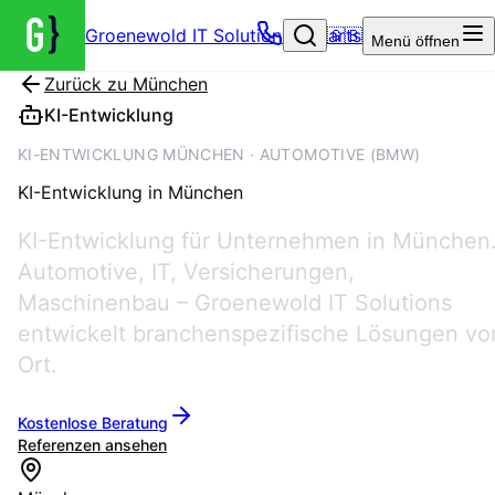
Groenewold IT Solutions – Startseite
🇬🇧
Menü
öffnen
Zurück zu
München
KI-Entwicklung
KI-ENTWICKLUNG MÜNCHEN · AUTOMOTIVE (BMW)
KI-Entwicklung
in
München
KI-Entwicklung für Unternehmen in München
Automotive, IT, Versicherungen,
Maschinenbau – Groenewold IT Solutions
entwickelt branchenspezifische Lösungen vo
Ort.
Kostenlose Beratung
Referenzen ansehen