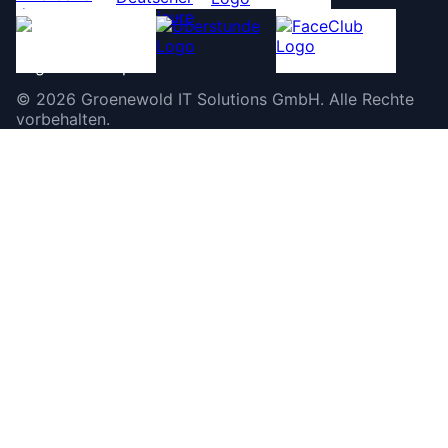
©
2026
Groenewold IT Solutions GmbH
.
Alle Rechte
vorbehalten.