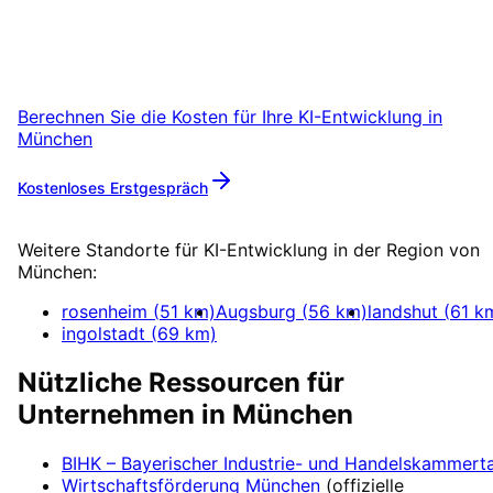
Vereinbaren Sie einen Remote-Termin – wir
sind für Unternehmen aus München in 24h
startklar.
Berechnen Sie die Kosten für Ihre
KI-Entwicklung
in
München
Kostenloses Erstgespräch
Mehr zu
KI-Entwicklung
Weitere Standorte für
KI-Entwicklung
in der Region von
München
:
rosenheim
(
51
km)
Augsburg
(
56
km)
landshut
(
61
k
ingolstadt
(
69
km)
Nützliche Ressourcen für
Unternehmen in
München
BIHK – Bayerischer Industrie- und Handelskammert
Wirtschaftsförderung
München
(offizielle