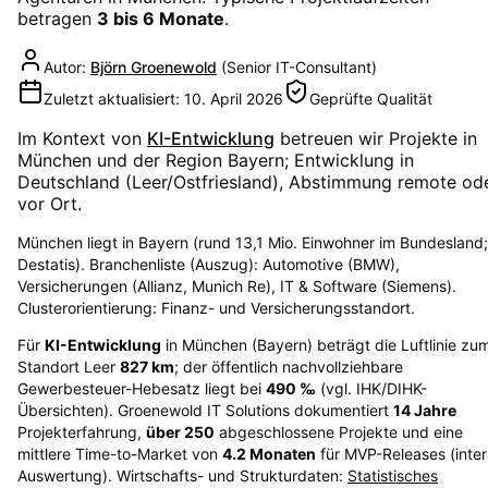
betragen
3 bis 6 Monate
.
Autor:
Björn Groenewold
(
Senior IT-Consultant
)
Zuletzt aktualisiert:
10. April 2026
Geprüfte Qualität
Im Kontext von
KI-Entwicklung
betreuen wir Projekte in
München
und der Region
Bayern
; Entwicklung in
Deutschland (Leer/Ostfriesland), Abstimmung remote od
vor Ort.
München liegt in Bayern (rund 13,1 Mio. Einwohner im Bundesland;
Destatis). Branchenliste (Auszug): Automotive (BMW),
Versicherungen (Allianz, Munich Re), IT & Software (Siemens).
Clusterorientierung: Finanz- und Versicherungsstandort.
Für
KI-Entwicklung
in
München
(
Bayern
) beträgt die Luftlinie zu
Standort Leer
827
km
; der öffentlich nachvollziehbare
Gewerbesteuer-Hebesatz liegt bei
490
‰
(vgl. IHK/DIHK-
Übersichten)
. Groenewold IT Solutions dokumentiert
14
Jahre
Projekterfahrung,
über
250
abgeschlossene Projekte und eine
mittlere Time-to-Market von
4.2
Monaten
für MVP-Releases (inte
Auswertung). Wirtschafts- und Strukturdaten:
Statistisches