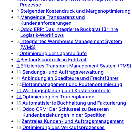
Prozesse
Steigender Kostendruck und Margenoptimierung
3
.
Mangelnde Transparenz und
4
.
Kundenanforderungen
Odoo ERP: Das Integrierte Rückgrat für Ihre
5
.
Logistik-Workflows
Integriertes Warehouse Management System
6
.
(WMS)
Optimierung der Lagerabläufe
7
.
Bestandskontrolle in Echtzeit
8
.
Effizientes Transport Management System (TMS)
9
.
Sendungs- und Auftragsverwaltung
10
.
Anbindung an Spediteure und Frachtführer
11
.
Flottenmanagement und Routenoptimierung
12
.
Wartungsplanung und Kostenkontrolle
13
.
Optimierung der Tourenplanung
14
.
Automatisierte Buchhaltung und Fakturierung
15
.
Odoo CRM: Der Schlüssel zu Besseren
16
.
Kundenbeziehungen in der Spedition
Zentrales Kunden- und Auftragsmanagement
17
.
Optimierung des Verkaufsprozesses
18
.