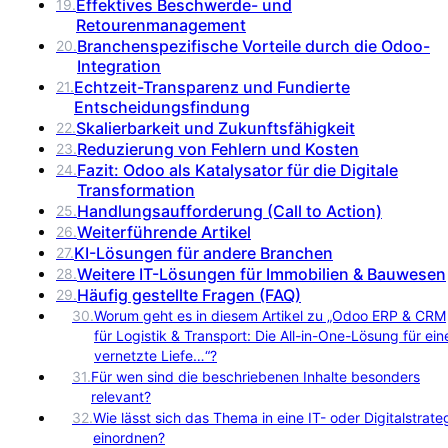
Effektives Beschwerde- und
19
.
Retourenmanagement
Branchenspezifische Vorteile durch die Odoo-
20
.
Integration
Echtzeit-Transparenz und Fundierte
21
.
Entscheidungsfindung
Skalierbarkeit und Zukunftsfähigkeit
22
.
Reduzierung von Fehlern und Kosten
23
.
Fazit: Odoo als Katalysator für die Digitale
24
.
Transformation
Handlungsaufforderung (Call to Action)
25
.
Weiterführende Artikel
26
.
KI-Lösungen für andere Branchen
27
.
Weitere IT-Lösungen für Immobilien & Bauwesen
28
.
Häufig gestellte Fragen (FAQ)
29
.
30
.
Worum geht es in diesem Artikel zu „Odoo ERP & CRM
für Logistik & Transport: Die All-in-One-Lösung für ein
vernetzte Liefe…“?
31
.
Für wen sind die beschriebenen Inhalte besonders
relevant?
32
.
Wie lässt sich das Thema in eine IT- oder Digitalstrate
einordnen?