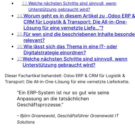
33
.
Welche nächsten Schritte sind sinnvoll, wenn
Unterstützung gebraucht wird?
Worum geht es in diesem Artikel zu „Odoo ERP &
34
.
CRM für Logistik & Transport: Die All-in-One-
Lösung für eine vernetzte Liefe…“?
Für wen sind die beschriebenen Inhalte besonde
35
.
relevant?
Wie lässt sich das Thema in eine IT- oder
36
.
Digitalstrategie einordnen?
Welche nächsten Schritte sind sinnvoll, wenn
37
.
Unterstützung gebraucht wird?
Dieser Fachartikel behandelt:
Odoo ERP & CRM für Logistik &
Transport: Die All-in-One-Lösung für eine vernetzte Lieferkette
.
“
Ein ERP-System ist nur so gut wie seine
Anpassung an die tatsächlichen
Geschäftsprozesse.
”
–
Björn Groenewold, Geschäftsführer Groenewold IT
Solutions