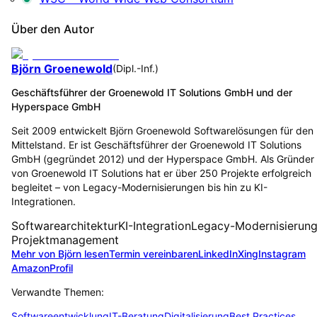
Über den Autor
Björn Groenewold
(
Dipl.-Inf.
)
Geschäftsführer der Groenewold IT Solutions GmbH und der
Hyperspace GmbH
Seit 2009 entwickelt Björn Groenewold Softwarelösungen für den
Mittelstand. Er ist Geschäftsführer der Groenewold IT Solutions
GmbH (gegründet 2012) und der Hyperspace GmbH. Als Gründer
von Groenewold IT Solutions hat er über 250 Projekte erfolgreich
begleitet – von Legacy-Modernisierungen bis hin zu KI-
Integrationen.
Softwarearchitektur
KI-Integration
Legacy-Modernisierun
Projektmanagement
Mehr von Björn lesen
Termin vereinbaren
LinkedIn
Xing
Instagram
Amazon
Profil
Verwandte Themen:
Softwareentwicklung
IT-Beratung
Digitalisierung
Best Practices