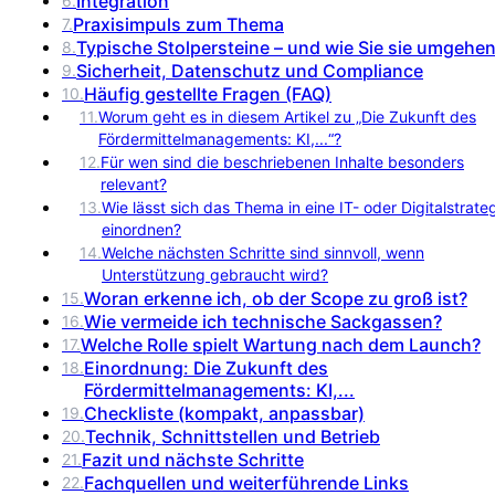
Integration
6
.
Praxisimpuls zum Thema
7
.
Typische Stolpersteine – und wie Sie sie umgehe
8
.
Sicherheit, Datenschutz und Compliance
9
.
Häufig gestellte Fragen (FAQ)
10
.
11
.
Worum geht es in diesem Artikel zu „Die Zukunft des
Fördermittelmanagements: KI,...“?
12
.
Für wen sind die beschriebenen Inhalte besonders
relevant?
13
.
Wie lässt sich das Thema in eine IT- oder Digitalstrate
einordnen?
14
.
Welche nächsten Schritte sind sinnvoll, wenn
Unterstützung gebraucht wird?
Woran erkenne ich, ob der Scope zu groß ist?
15
.
Wie vermeide ich technische Sackgassen?
16
.
Welche Rolle spielt Wartung nach dem Launch?
17
.
Einordnung: Die Zukunft des
18
.
Fördermittelmanagements: KI,...
Checkliste (kompakt, anpassbar)
19
.
Technik, Schnittstellen und Betrieb
20
.
Fazit und nächste Schritte
21
.
Fachquellen und weiterführende Links
22
.