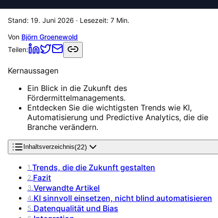
Stand:
19. Juni 2026
· Lesezeit:
7
Min.
Von
Björn Groenewold
Teilen:
Kernaussagen
Ein Blick in die Zukunft des
Fördermittelmanagements.
Entdecken Sie die wichtigsten Trends wie KI,
Automatisierung und Predictive Analytics, die die
Branche verändern.
(
22
)
Inhaltsverzeichnis
Trends, die die Zukunft gestalten
1
.
Fazit
2
.
Verwandte Artikel
3
.
KI sinnvoll einsetzen, nicht blind automatisieren
4
.
Datenqualität und Bias
5
.