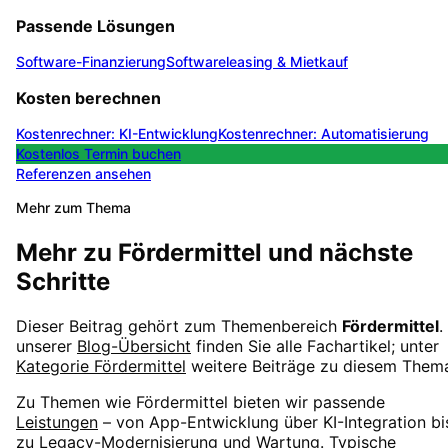
Passende Lösungen
Software-Finanzierung
Softwareleasing & Mietkauf
Kosten berechnen
Kostenrechner: KI-Entwicklung
Kostenrechner: Automatisierung
Kostenlos Termin buchen
Referenzen ansehen
Mehr zum Thema
Mehr zu
Fördermittel
und nächste
Schritte
Dieser Beitrag gehört zum Themenbereich
Fördermittel
.
unserer
Blog-Übersicht
finden Sie alle Fachartikel; unter
Kategorie
Fördermittel
weitere Beiträge zu diesem Them
Zu Themen wie
Fördermittel
bieten wir passende
Leistungen
– von App-Entwicklung über KI-Integration bi
zu Legacy-Modernisierung und Wartung. Typische