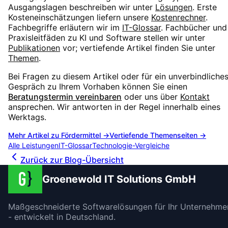
Ausgangslagen beschreiben wir unter
Lösungen
. Erste
Kosteneinschätzungen liefern unsere
Kostenrechner
.
Fachbegriffe erläutern wir im
IT-Glossar
. Fachbücher und
Praxisleitfäden zu KI und Software stellen wir unter
Publikationen
vor; vertiefende Artikel finden Sie unter
Themen
.
Bei Fragen zu diesem Artikel oder für ein unverbindliche
Gespräch zu Ihrem Vorhaben können Sie einen
Beratungstermin vereinbaren
oder uns über
Kontakt
ansprechen. Wir antworten in der Regel innerhalb eines
Werktags.
Mehr Artikel zu
Fördermittel
→
Vertiefende Themenseiten →
Alle Leistungen
IT-Glossar
Technologie-Vergleiche
Zurück zur Blog-Übersicht
Groenewold IT Solutions GmbH
Maßgeschneiderte Softwarelösungen für Ihr Unternehme
- entwickelt in Deutschland.