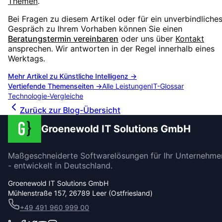
Themen
.
Bei Fragen zu diesem Artikel oder für ein unverbindliche
Gespräch zu Ihrem Vorhaben können Sie einen
Beratungstermin vereinbaren
oder uns über
Kontakt
ansprechen. Wir antworten in der Regel innerhalb eines
Werktags.
Mehr Artikel zu
Künstliche Intelligenz
→
Vertiefende Themenseiten →
Alle Leistungen
IT-Glossar
Technologie-Vergleiche
Zurück zur Blog-Übersicht
Groenewold IT Solutions GmbH
Maßgeschneiderte Softwarelösungen für Ihr Unternehme
- entwickelt in Deutschland.
Groenewold IT Solutions GmbH
Mühlenstraße 157, 26789 Leer (Ostfriesland)
+49 491 960 999 00