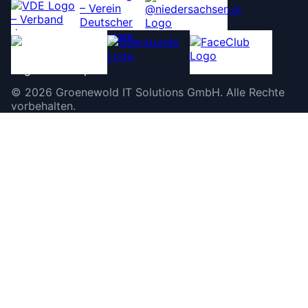
©
2026
Groenewold IT Solutions GmbH
.
Alle Rechte
vorbehalten.