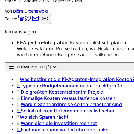
Stand:
9. August 2026
· Lesezeit:
7
Min.
Von
Björn Groenewold
Teilen:
Kernaussagen
KI-Agenten-Integration Kosten realistisch planen:
Welche Faktoren Preise treiben, wo Risiken liegen 
wie Unternehmen Budgets sauber kalkulieren.
(
9
)
Inhaltsverzeichnis
Was bestimmt die KI-Agenten-Integration Kosten
1
.
Typische Budgetspannen nach Projektgröße
2
.
Die größten Kostentreiber im Projekt
3
.
Einmalige Kosten versus laufende Kosten
4
.
Warum Standardpreise selten belastbar sind
5
.
So kalkulieren Unternehmen realistischer
6
.
Wo sich Sparen rächt
7
.
Wann sich die Investition rechnet
8
.
Fachquellen und weiterführende Links
9
.