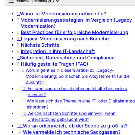
(
20
)
Inhaltsverzeichnis
Wann ist Modernisierung notwendig?
1
.
Modernisierungsstrategien im Vergleich (Legacy
2
.
Modernization)
Best Practices für erfolgreiche Modernisierung
3
.
Legacy-Modernisierung nach Branche
4
.
Nächste Schritte
5
.
Integration in Ihre IT-Landschaft
6
.
Sicherheit, Datenschutz und Compliance
7
.
Häufig gestellte Fragen (FAQ)
8
.
9
.
Worum geht es in diesem Artikel zu „Legacy-
Modernisierung: So machen Sie Altsysteme fit für die
Zukunft“?
10
.
Für wen sind die beschriebenen Inhalte besonders
relevant?
11
.
Wie lässt sich das Thema in eine IT- oder Digitalstrateg
einordnen?
12
.
Welche nächsten Schritte sind sinnvoll, wenn
Unterstützung gebraucht wird?
Woran erkenne ich, ob der Scope zu groß ist?
13
.
Wie vermeide ich technische Sackgassen?
14
.