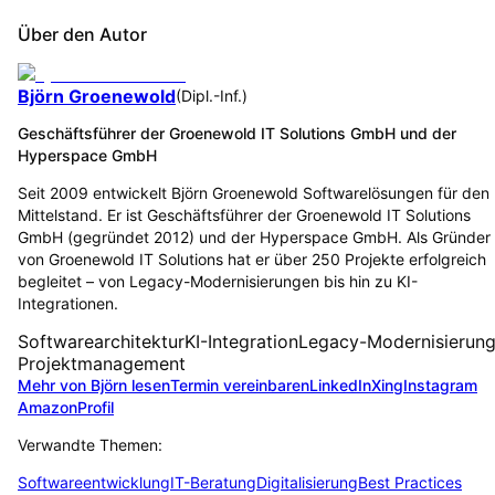
Über den Autor
Björn Groenewold
(
Dipl.-Inf.
)
Geschäftsführer der Groenewold IT Solutions GmbH und der
Hyperspace GmbH
Seit 2009 entwickelt Björn Groenewold Softwarelösungen für den
Mittelstand. Er ist Geschäftsführer der Groenewold IT Solutions
GmbH (gegründet 2012) und der Hyperspace GmbH. Als Gründer
von Groenewold IT Solutions hat er über 250 Projekte erfolgreich
begleitet – von Legacy-Modernisierungen bis hin zu KI-
Integrationen.
Softwarearchitektur
KI-Integration
Legacy-Modernisierun
Projektmanagement
Mehr von Björn lesen
Termin vereinbaren
LinkedIn
Xing
Instagram
Amazon
Profil
Verwandte Themen:
Softwareentwicklung
IT-Beratung
Digitalisierung
Best Practices