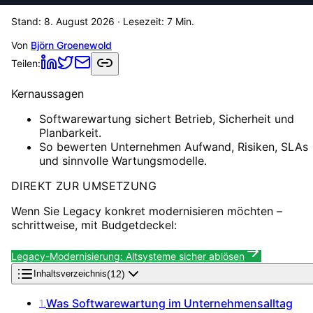
Stand:
8. August 2026
· Lesezeit:
7
Min.
Von
Björn Groenewold
Teilen:
Kernaussagen
Softwarewartung sichert Betrieb, Sicherheit und
Planbarkeit.
So bewerten Unternehmen Aufwand, Risiken, SLAs
und sinnvolle Wartungsmodelle.
DIREKT ZUR UMSETZUNG
Wenn Sie Legacy konkret modernisieren möchten –
schrittweise, mit Budgetdeckel:
Legacy-Modernisierung: Altsysteme sicher ablösen
(
12
)
Inhaltsverzeichnis
Was Softwarewartung im Unternehmensalltag
1
.