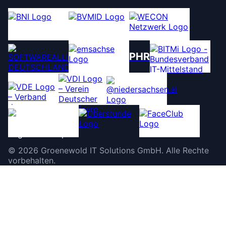
PHR
©
2026
Groenewold IT Solutions GmbH
.
Alle Rechte
vorbehalten.