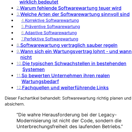
wirklich bedeutet
Warum fehlende Softwarewartung teuer wird
2
.
Welche Arten der Softwarewartung sinnvoll sind
3
.
4
.
Korrektive Softwarewartung
5
.
Präventive Softwarewartung
6
.
Adaptive Softwarewartung
7
.
Perfektive Softwarewartung
Softwarewartung vertraglich sauber regeln
8
.
Wann sich ein Wartungsvertrag lohnt - und wann
9
.
nicht
Die typischen Schwachstellen in bestehenden
10
.
Systemen
So bewerten Unternehmen ihren realen
11
.
Wartungsbedarf
Fachquellen und weiterführende Links
12
.
Dieser Fachartikel behandelt:
Softwarewartung richtig planen und
absichern
.
“
Die wahre Herausforderung bei der Legacy-
Modernisierung ist nicht der Code, sondern die
Unterbrechungsfreiheit des laufenden Betriebs.
”