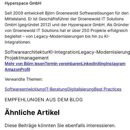
Hyperspace GmbH
Seit 2009 entwickelt Björn Groenewold Softwarelösungen für den
Mittelstand. Er ist Geschäftsführer der Groenewold IT Solutions
GmbH (gegründet 2012) und der Hyperspace GmbH. Als Gründer
von Groenewold IT Solutions hat er über 250 Projekte erfolgreich
begleitet – von Legacy-Modernisierungen bis hin zu KI-
Integrationen.
Softwarearchitektur
KI-Integration
Legacy-Modernisierun
Projektmanagement
Mehr von Björn lesen
Termin vereinbaren
LinkedIn
Xing
Instagram
Amazon
Profil
Verwandte Themen:
Softwareentwicklung
IT-Beratung
Digitalisierung
Best Practices
EMPFEHLUNGEN AUS DEM BLOG
Ähnliche Artikel
Diese Beiträge könnten Sie ebenfalls interessieren.