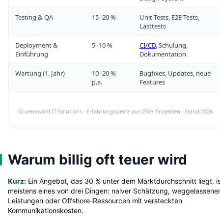
Testing & QA
15–20 %
Unit-Tests, E2E-Tests,
Lasttests
Deployment &
5–10 %
CI/CD
, Schulung,
Einführung
Dokumentation
Wartung (1. Jahr)
10–20 %
Bugfixes, Updates, neue
p.a.
Features
Groenewold IT Solutions · Erfahrungswerte aus 250+ Projekten · Stand 2026
Warum billig oft teuer wird
Kurz:
Ein Angebot, das 30 % unter dem Marktdurchschnitt liegt, i
meistens eines von drei Dingen: naiver Schätzung, weggelassene
Leistungen oder Offshore-Ressourcen mit versteckten
Kommunikationskosten.