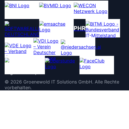
PHR
©
2026
Groenewold IT Solutions GmbH
.
Alle Rechte
vorbehalten.