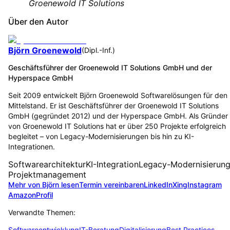
Groenewold IT Solutions
Über den Autor
Björn Groenewold
(
Dipl.-Inf.
)
Geschäftsführer der Groenewold IT Solutions GmbH und der
Hyperspace GmbH
Seit 2009 entwickelt Björn Groenewold Softwarelösungen für den
Mittelstand. Er ist Geschäftsführer der Groenewold IT Solutions
GmbH (gegründet 2012) und der Hyperspace GmbH. Als Gründer
von Groenewold IT Solutions hat er über 250 Projekte erfolgreich
begleitet – von Legacy-Modernisierungen bis hin zu KI-
Integrationen.
Softwarearchitektur
KI-Integration
Legacy-Modernisierun
Projektmanagement
Mehr von Björn lesen
Termin vereinbaren
LinkedIn
Xing
Instagram
Amazon
Profil
Verwandte Themen:
Softwareentwicklung
IT-Beratung
Digitalisierung
Best Practices