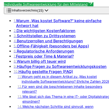
Individuelle Softwareentwicklung für den Mittelstand
(
15
)
Inhaltsverzeichnis
Warum „Was kostet Software?" keine einfache
1
.
Antwort hat
Die wichtigsten Kostenfaktoren
2
.
Schnittstellen zu Drittsystemen
3
.
Benutzerrollen und Berechtigungen
4
.
Offline-Fähigkeit (besonders bei Apps)
5
.
Regulatorische Anforderungen
6
.
Festpreis oder Time & Material?
7
.
Warum billig oft teuer wird
8
.
Häufige Fragen zu Softwareentwicklungskosten
9
.
Häufig gestellte Fragen (FAQ)
10
.
11
.
Worum geht es in diesem Artikel zu „Was kostet
individuelle Softwareentwicklung? Ehrliche Zahlen 202
12
.
Für wen sind die beschriebenen Inhalte besonders
relevant?
13
.
Wie lässt sich das Thema in eine IT- oder Digitalstrate
einordnen?
14
.
Welche nächsten Schritte sind sinnvoll, wenn