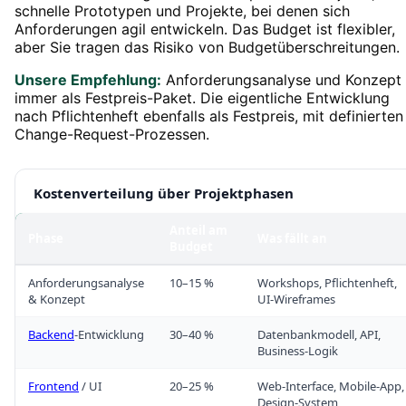
schnelle Prototypen und Projekte, bei denen sich
Anforderungen agil entwickeln. Das Budget ist flexibler,
aber Sie tragen das Risiko von Budgetüberschreitungen.
Unsere Empfehlung:
Anforderungsanalyse und Konzept
immer als Festpreis-Paket. Die eigentliche Entwicklung
nach Pflichtenheft ebenfalls als Festpreis, mit definierten
Change-Request-Prozessen.
Kostenverteilung über Projektphasen
Anteil am
Phase
Was fällt an
Budget
Anforderungsanalyse
10–15 %
Workshops, Pflichtenheft,
& Konzept
UI-Wireframes
Backend
-Entwicklung
30–40 %
Datenbankmodell, API,
Business-Logik
Frontend
/ UI
20–25 %
Web-Interface, Mobile-App,
Design-System