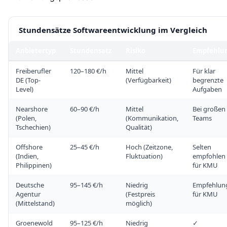
Stundensätze Softwareentwicklung im Vergleich
Anbietertyp
Stundensatz
Risiko
Empfehlu
Freiberufler
120–180 €/h
Mittel
Für klar
DE (Top-
(Verfügbarkeit)
begrenzte
Level)
Aufgaben
Nearshore
60–90 €/h
Mittel
Bei großen
(Polen,
(Kommunikation,
Teams
Tschechien)
Qualität)
Offshore
25–45 €/h
Hoch (Zeitzone,
Selten
(Indien,
Fluktuation)
empfohlen
Philippinen)
für KMU
Deutsche
95–145 €/h
Niedrig
Empfehlun
Agentur
(Festpreis
für KMU
(Mittelstand)
möglich)
Groenewold
95–125 €/h
Niedrig
✓