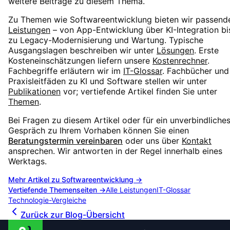
weitere Beiträge zu diesem Thema.
Zu Themen wie
Softwareentwicklung
bieten wir passend
Leistungen
– von App-Entwicklung über KI-Integration bi
zu Legacy-Modernisierung und Wartung. Typische
Ausgangslagen beschreiben wir unter
Lösungen
. Erste
Kosteneinschätzungen liefern unsere
Kostenrechner
.
Fachbegriffe erläutern wir im
IT-Glossar
. Fachbücher und
Praxisleitfäden zu KI und Software stellen wir unter
Publikationen
vor; vertiefende Artikel finden Sie unter
Themen
.
Bei Fragen zu diesem Artikel oder für ein unverbindliche
Gespräch zu Ihrem Vorhaben können Sie einen
Beratungstermin vereinbaren
oder uns über
Kontakt
ansprechen. Wir antworten in der Regel innerhalb eines
Werktags.
Mehr Artikel zu
Softwareentwicklung
→
Vertiefende Themenseiten →
Alle Leistungen
IT-Glossar
Technologie-Vergleiche
Zurück zur Blog-Übersicht