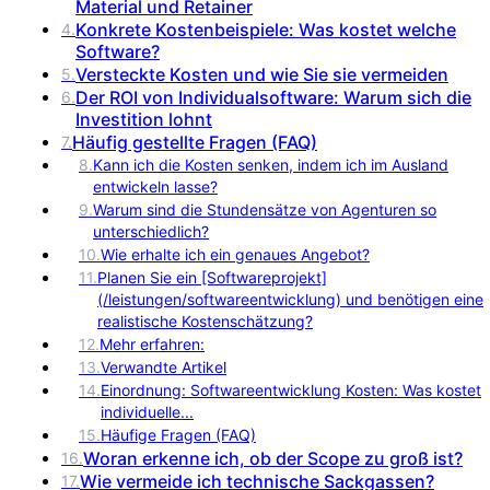
Material und Retainer
Konkrete Kostenbeispiele: Was kostet welche
4
.
Software?
Versteckte Kosten und wie Sie sie vermeiden
5
.
Der ROI von Individualsoftware: Warum sich die
6
.
Investition lohnt
Häufig gestellte Fragen (FAQ)
7
.
8
.
Kann ich die Kosten senken, indem ich im Ausland
entwickeln lasse?
9
.
Warum sind die Stundensätze von Agenturen so
unterschiedlich?
10
.
Wie erhalte ich ein genaues Angebot?
11
.
Planen Sie ein [Softwareprojekt]
(/leistungen/softwareentwicklung) und benötigen eine
realistische Kostenschätzung?
12
.
Mehr erfahren:
13
.
Verwandte Artikel
14
.
Einordnung: Softwareentwicklung Kosten: Was kostet
individuelle...
15
.
Häufige Fragen (FAQ)
Woran erkenne ich, ob der Scope zu groß ist?
16
.
Wie vermeide ich technische Sackgassen?
17
.