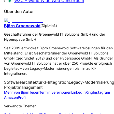
W3C – World Wide Web Consortium
Über den Autor
Björn Groenewold
(
Dipl.-Inf.
)
Geschäftsführer der Groenewold IT Solutions GmbH und der
Hyperspace GmbH
Seit 2009 entwickelt Björn Groenewold Softwarelösungen für den
Mittelstand. Er ist Geschäftsführer der Groenewold IT Solutions
GmbH (gegründet 2012) und der Hyperspace GmbH. Als Gründer
von Groenewold IT Solutions hat er über 250 Projekte erfolgreich
begleitet – von Legacy-Modernisierungen bis hin zu KI-
Integrationen.
Softwarearchitektur
KI-Integration
Legacy-Modernisierun
Projektmanagement
Mehr von Björn lesen
Termin vereinbaren
LinkedIn
Xing
Instagram
Amazon
Profil
Verwandte Themen: