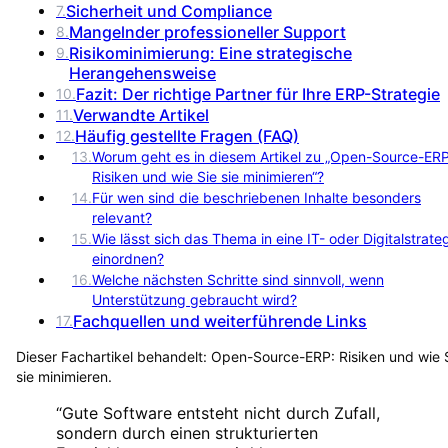
Sicherheit und Compliance
7
.
Mangelnder professioneller Support
8
.
Risikominimierung: Eine strategische
9
.
Herangehensweise
Fazit: Der richtige Partner für Ihre ERP-Strategie
10
.
Verwandte Artikel
11
.
Häufig gestellte Fragen (FAQ)
12
.
13
.
Worum geht es in diesem Artikel zu „Open-Source-ERP
Risiken und wie Sie sie minimieren“?
14
.
Für wen sind die beschriebenen Inhalte besonders
relevant?
15
.
Wie lässt sich das Thema in eine IT- oder Digitalstrate
einordnen?
16
.
Welche nächsten Schritte sind sinnvoll, wenn
Unterstützung gebraucht wird?
Fachquellen und weiterführende Links
17
.
Dieser Fachartikel behandelt:
Open-Source-ERP: Risiken und wie 
sie minimieren
.
“
Gute Software entsteht nicht durch Zufall,
sondern durch einen strukturierten