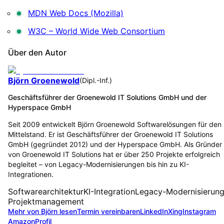
MDN Web Docs (Mozilla)
W3C – World Wide Web Consortium
Über den Autor
Björn Groenewold
(
Dipl.-Inf.
)
Geschäftsführer der Groenewold IT Solutions GmbH und der
Hyperspace GmbH
Seit 2009 entwickelt Björn Groenewold Softwarelösungen für den
Mittelstand. Er ist Geschäftsführer der Groenewold IT Solutions
GmbH (gegründet 2012) und der Hyperspace GmbH. Als Gründer
von Groenewold IT Solutions hat er über 250 Projekte erfolgreich
begleitet – von Legacy-Modernisierungen bis hin zu KI-
Integrationen.
Softwarearchitektur
KI-Integration
Legacy-Modernisierun
Projektmanagement
Mehr von Björn lesen
Termin vereinbaren
LinkedIn
Xing
Instagram
Amazon
Profil