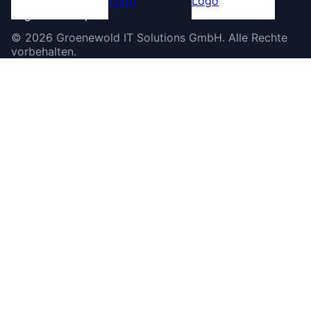
©
2026
Groenewold IT Solutions GmbH
.
Alle Rechte
vorbehalten.