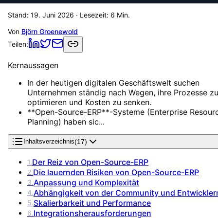
Stand:
19. Juni 2026
· Lesezeit:
6
Min.
Von
Björn Groenewold
Teilen:
Kernaussagen
In der heutigen digitalen Geschäftswelt suchen
Unternehmen ständig nach Wegen, ihre Prozesse z
optimieren und Kosten zu senken.
**Open-Source-ERP**-Systeme (Enterprise Resour
Planning) haben sic...
(
17
)
Inhaltsverzeichnis
Der Reiz von Open-Source-ERP
1
.
Die lauernden Risiken von Open-Source-ERP
2
.
Anpassung und Komplexität
3
.
Abhängigkeit von der Community und Entwickler
4
.
Skalierbarkeit und Performance
5
.
Integrationsherausforderungen
6
.