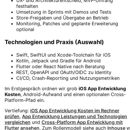
UX- und Architekturentscheid, MVP-Umfang
festhalten
Umsetzung in Sprints mit Demos und Tests
Store-Freigaben und Übergabe an Betrieb
Monitoring, Patches und geplante Erweiterung
optional
Technologien und Praxis (Auswahl)
Swift, SwiftUI und Xcode-Toolchain für iOS
Kotlin, Jetpack und Gradle für Android
Flutter oder React Native nach Beratung
REST, OpenAPI und OAuth/OIDC zu Identity
CI/CD, Crash-Reporting und Nutzungsmetriken
Im Erstgespräch ordnen wir grob
iOS App Entwicklung
Kosten
, Android-Aufwand und einen optionalen Cross-
Platform-Pfad ein.
Vertiefung:
iOS App Entwicklung Kosten im Rechner
prüfen
,
App Entwicklung Leistungen und Technologien
vergleichen
und
Cross-Platform App Entwicklung mit
Flutter ansehen
. Zum Rollenmodell siehe auch
Inhouse v