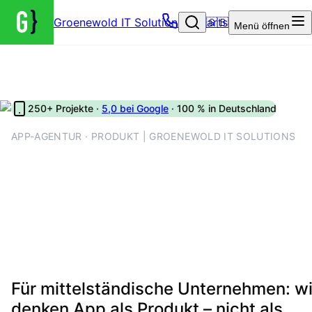
Groenewold IT Solutions – Startseite
🇬🇧
Menü
öffnen
250+ Projekte ·
5,0 bei Google
· 100 % in Deutschland
APP-AGENTUR · PRODUKT | GROENEWOLD IT SOLUTIONS
App-Agentur mit
Produktverantwortung, Store
Prozess und messbarem
Nutzen
Für mittelständische Unternehmen: wi
denken App als Produkt – nicht als