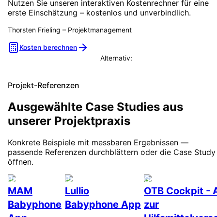
Nutzen Sie unseren interaktiven Kostenrechner für eine
erste Einschätzung – kostenlos und unverbindlich.
Thorsten Frieling
–
Projektmanagement
Kosten berechnen
Alternativ:
Beratungstermin vereinbaren
Projekt-Referenzen
Ausgewählte Case Studies aus
unserer Projektpraxis
Konkrete Beispiele mit messbaren Ergebnissen —
passende Referenzen durchblättern oder die Case Study
öffnen.
Babyphone
Babyphone
Gesundheit
MAM
Lullio
OTB Cockpit - 
Babyphone
Babyphone App
zur