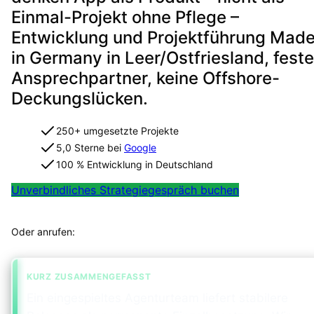
Einmal-Projekt ohne Pflege –
Entwicklung und Projektführung Mad
in Germany in Leer/Ostfriesland, feste
Ansprechpartner, keine Offshore-
Deckungslücken.
250+ umgesetzte Projekte
5,0 Sterne bei
Google
100 % Entwicklung in Deutschland
Unverbindliches Strategiegespräch buchen
Projekt in 2 Minuten strukturiert einordnen
Oder anrufen:
+49 491 960 999 00
KURZ ZUSAMMENGEFASST
Ein eingespieltes Agenturteam liefert stabilere