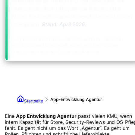
Releases als permanente Einzelbesetzung. Wir
übernehmen App-Lifecycle von Konzept über
Stores bis Monitoring mit klaren Rollen und festen
Übergaben.
Stand:
April 2026
.
Die genannten Größen sind Richtwerte für typische
B2B-Vorhaben; konkrete Budgets und Zeitrahmen
ergeben sich aus der Bestandsaufnahme.
App-Entwicklung Agentur
Startseite
Eine
App Entwicklung Agentur
passt vielen KMU, wenn
intern Kapazität für Store, Security-Reviews und OS-Pfle
fehlt. Es geht nicht um das Wort „Agentur“. Es geht um
Rollen, Pflichten und schriftliche Lieferobjekte.