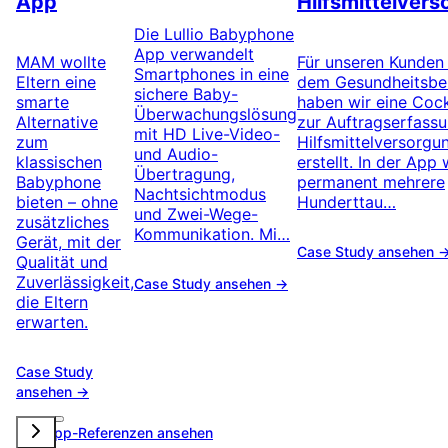
App
Hilfsmittelver
Die Lullio Babyphone
App verwandelt
MAM wollte
Für unseren Kunden
Smartphones in eine
Eltern eine
dem Gesundheitsbe
sichere Baby-
smarte
haben wir eine Coc
Überwachungslösung
Alternative
zur Auftragserfassu
mit HD Live-Video-
zum
Hilfsmittelversorgu
und Audio-
klassischen
erstellt. In der App
Übertragung,
Babyphone
permanent mehrere
Nachtsichtmodus
bieten – ohne
Hunderttau…
und Zwei-Wege-
zusätzliches
Kommunikation. Mi…
Gerät, mit der
Case Study ansehen 
Qualität und
Zuverlässigkeit,
Case Study ansehen →
die Eltern
erwarten.
Case Study
ansehen →
Alle App-Referenzen ansehen