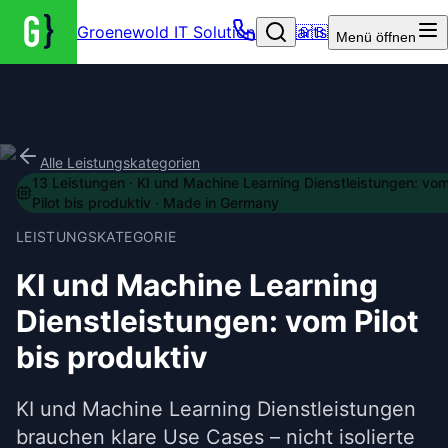
Groenewold IT Solutions – Startseite
🇬🇧
Menü
öffnen
Alle Leistungskategorien
13
Leistungen
·
KI und Machine Learning Dienstleistungen: vo
Pilot bis produktiv
· Made in Germany
LEISTUNGSKATEGORIE
KI und Machine Learning
Dienstleistungen: vom Pilot
bis produktiv
KI und Machine Learning Dienstleistungen
brauchen klare Use Cases – nicht isolierte