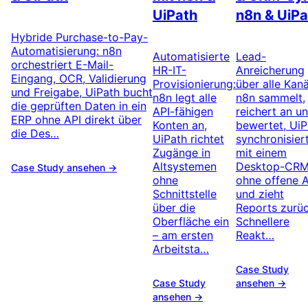
UiPath
n8n & UiPa
Hybride Purchase-to-Pay-
Automatisierung: n8n
Automatisierte
Lead-
orchestriert E-Mail-
HR-IT-
Anreicherung
Eingang, OCR, Validierung
Provisionierung:
über alle Kanä
und Freigabe, UiPath bucht
n8n legt alle
n8n sammelt,
die geprüften Daten in ein
API-fähigen
reichert an u
ERP ohne API direkt über
Konten an,
bewertet, UiP
die Des…
UiPath richtet
synchronisier
Zugänge in
mit einem
Altsystemen
Desktop-CR
Case Study ansehen →
ohne
ohne offene A
Schnittstelle
und zieht
über die
Reports zurüc
Oberfläche ein
Schnellere
– am ersten
Reakt…
Arbeitsta…
Case Study
Case Study
ansehen →
ansehen →