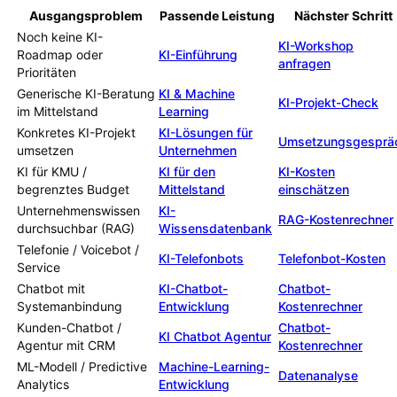
Ausgangsproblem
Passende Leistung
Nächster Schritt
Noch keine KI-
KI-Workshop
Roadmap oder
KI-Einführung
anfragen
Prioritäten
Generische KI-Beratung
KI & Machine
KI-Projekt-Check
im Mittelstand
Learning
Konkretes KI-Projekt
KI-Lösungen für
Umsetzungsgesprä
umsetzen
Unternehmen
KI für KMU /
KI für den
KI-Kosten
begrenztes Budget
Mittelstand
einschätzen
Unternehmenswissen
KI-
RAG-Kostenrechner
durchsuchbar (RAG)
Wissensdatenbank
Telefonie / Voicebot /
KI-Telefonbots
Telefonbot-Kosten
Service
Chatbot mit
KI-Chatbot-
Chatbot-
Systemanbindung
Entwicklung
Kostenrechner
Kunden-Chatbot /
Chatbot-
KI Chatbot Agentur
Agentur mit CRM
Kostenrechner
ML-Modell / Predictive
Machine-Learning-
Datenanalyse
Analytics
Entwicklung