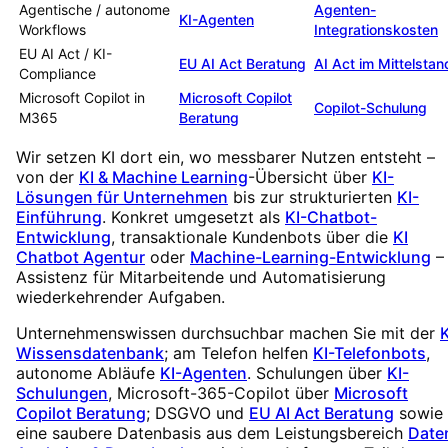
Agentische / autonome
Agenten-
KI-Agenten
Workflows
Integrationskosten
EU AI Act / KI-
EU AI Act Beratung
AI Act im Mittelstan
Compliance
Microsoft Copilot in
Microsoft Copilot
Copilot-Schulung
M365
Beratung
Wir setzen KI dort ein, wo messbarer Nutzen entsteht –
von der
KI & Machine Learning
-Übersicht über
KI-
Lösungen für Unternehmen
bis zur strukturierten
KI-
Einführung
. Konkret umgesetzt als
KI-Chatbot-
Entwicklung
, transaktionale Kundenbots über die
KI
Chatbot Agentur
oder
Machine-Learning-Entwicklung
–
Assistenz für Mitarbeitende und Automatisierung
wiederkehrender Aufgaben.
Unternehmenswissen durchsuchbar machen Sie mit der
K
Wissensdatenbank
; am Telefon helfen
KI-Telefonbots
,
autonome Abläufe
KI-Agenten
. Schulungen über
KI-
Schulungen
, Microsoft-365-Copilot über
Microsoft
Copilot Beratung
; DSGVO und
EU AI Act Beratung
sowie
eine saubere Datenbasis aus dem Leistungsbereich
Date