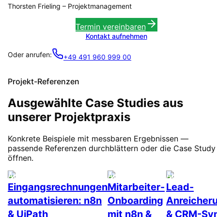
Thorsten Frieling
–
Projektmanagement
Termin vereinbaren
Kontakt aufnehmen
Oder anrufen:
+49 491 960 999 00
Projekt-Referenzen
Ausgewählte Case Studies aus
unserer Projektpraxis
Konkrete Beispiele mit messbaren Ergebnissen —
passende Referenzen durchblättern oder die Case Study
öffnen.
Automatisierung
Automatisierung
Automatisier
Eingangsrechnungen
Mitarbeiter-
Lead-
automatisieren: n8n
Onboarding
Anreicher
& UiPath
mit n8n &
& CRM-Syn