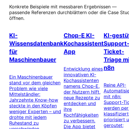
Konkrete Beispiele mit messbaren Ergebnissen —
passende Referenzen durchblättern oder die Case Stu
öffnen.
Künstliche Intelligenz
KI & Ernährung
Automatisi
KI-
Chop-E KI-
KI-gestü
Wissensdatenbank
Kochassistent
Support
für
App
Ticket-
Maschinenbauer
Triage m
n8n
Entwicklung eines
innovativen KI-
Ein Maschinenbauer
Kochassistenten
stand vor dem gleichen
Reine API-
namens Chop-E,
Problem wie viele
Automatisi
der Nutzern hilft,
Mittelständler:
mit n8n:
neue Rezepte zu
Jahrzehnte Know-how
Support-Ti
entdecken und
steckte in den Köpfen
werden per
ihre
weniger Experten – und
klassifiziert
Kochfähigkeiten
drohte mit jedem
priorisiert 
zu verbessern.
Ruhestand zu
geroutet;
Die App bietet
verschwinden.