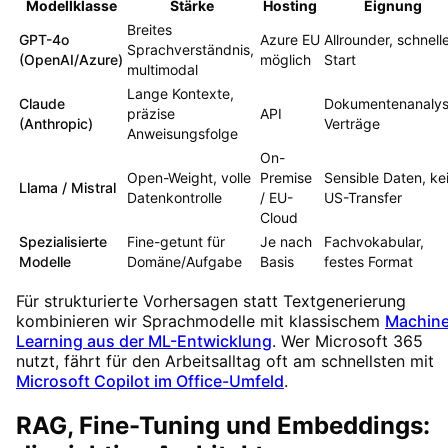
Modellklasse
Stärke
Hosting
Eignung
Breites
GPT-4o
Azure EU
Allrounder, schnell
Sprachverständnis,
(OpenAI/Azure)
möglich
Start
multimodal
Lange Kontexte,
Claude
Dokumentenanalys
präzise
API
(Anthropic)
Verträge
Anweisungsfolge
On-
Open-Weight, volle
Premise
Sensible Daten, ke
Llama / Mistral
Datenkontrolle
/ EU-
US-Transfer
Cloud
Spezialisierte
Fine-getunt für
Je nach
Fachvokabular,
Modelle
Domäne/Aufgabe
Basis
festes Format
Für strukturierte Vorhersagen statt Textgenerierung
kombinieren wir Sprachmodelle mit klassischem
Machin
Learning aus der ML-Entwicklung
. Wer Microsoft 365
nutzt, fährt für den Arbeitsalltag oft am schnellsten mit
Microsoft Copilot im Office-Umfeld
.
RAG, Fine-Tuning und Embeddings: