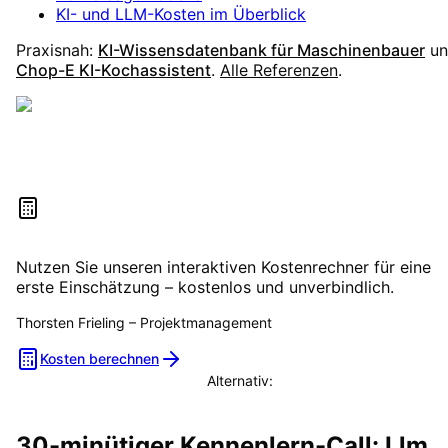
KI- und LLM-Kosten im Überblick
Praxisnah:
KI-Wissensdatenbank für Maschinenbauer
un
Chop-E KI-Kochassistent
.
Alle Referenzen
.
Kosten selbst berechnen
Nutzen Sie unseren interaktiven Kostenrechner für eine
erste Einschätzung – kostenlos und unverbindlich.
Thorsten Frieling
–
Projektmanagement
Kosten berechnen
Alternativ:
Beratungstermin vereinbaren
30-minütiger Kennenlern-Call: Llm