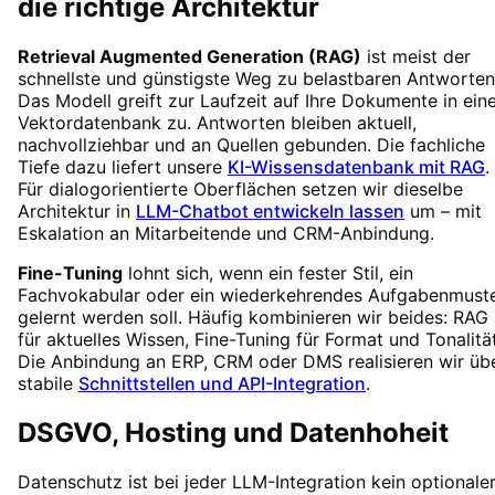
die richtige Architektur
Retrieval Augmented Generation (RAG)
ist meist der
schnellste und günstigste Weg zu belastbaren Antworten
Das Modell greift zur Laufzeit auf Ihre Dokumente in ein
Vektordatenbank zu. Antworten bleiben aktuell,
nachvollziehbar und an Quellen gebunden. Die fachliche
Tiefe dazu liefert unsere
KI-Wissensdatenbank mit RAG
.
Für dialogorientierte Oberflächen setzen wir dieselbe
Architektur in
LLM-Chatbot entwickeln lassen
um – mit
Eskalation an Mitarbeitende und CRM-Anbindung.
Fine-Tuning
lohnt sich, wenn ein fester Stil, ein
Fachvokabular oder ein wiederkehrendes Aufgabenmust
gelernt werden soll. Häufig kombinieren wir beides: RAG
für aktuelles Wissen, Fine-Tuning für Format und Tonalität
Die Anbindung an ERP, CRM oder DMS realisieren wir üb
stabile
Schnittstellen und API-Integration
.
DSGVO, Hosting und Datenhoheit
Datenschutz ist bei jeder LLM-Integration kein optionale