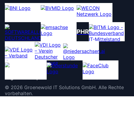
PHR
©
2026
Groenewold IT Solutions GmbH
.
Alle Rechte
vorbehalten.