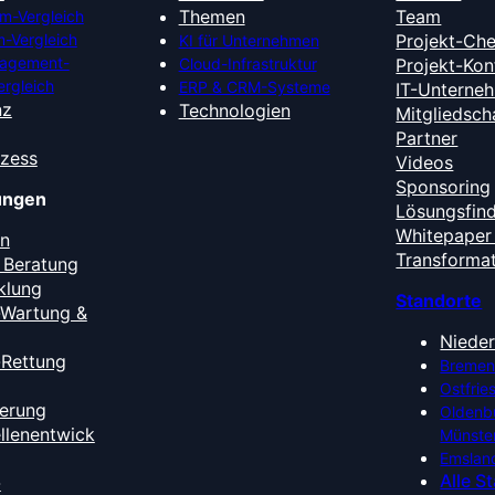
Themen
Team
m-Vergleich
-Vergleich
Projekt-Ch
KI für Unternehmen
nagement-
Cloud-Infrastruktur
Projekt-Kon
ergleich
ERP & CRM-Systeme
IT-Unterne
nz
Technologien
Mitgliedsch
Partner
ozess
Videos
Sponsoring
tungen
Lösungsfin
Whitepaper 
en
Transforma
 Beratung
klung
Standorte
-Wartung &
Niede
-Rettung
Bremen
Ostfrie
ierung
Oldenb
ellenentwick
Münste
Emslan
Alle S
-