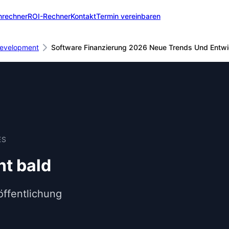
nrechner
ROI-Rechner
Kontakt
Termin vereinbaren
Development
Software Finanzierung 2026 Neue Trends Und Entw
ES
nt bald
öffentlichung