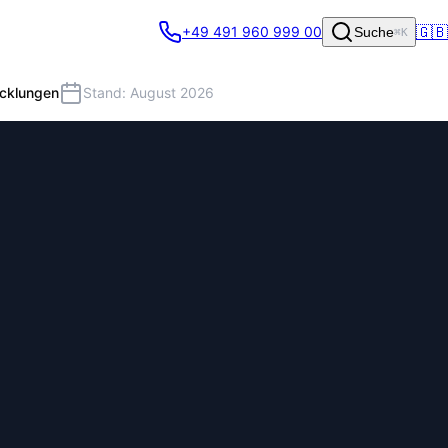
🇬🇧
+49 491 960 999 00
Suche
⌘K
icklungen
Stand: August 2026