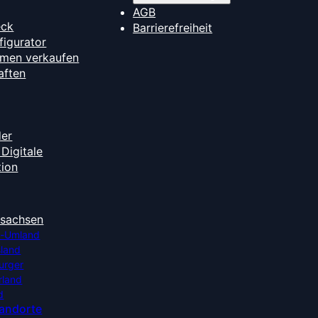
AGB
eck
Barrierefreiheit
figurator
hmen verkaufen
aften
der
Digitale
tion
rsachsen
-Umland
sland
urger
rland
d
tandorte