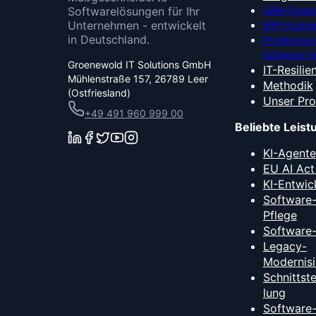
Softwarelösungen für Ihr
CRM-Syste
Unternehmen - entwickelt
ERP-System
in Deutschland.
Projektma
Software-V
Groenewold IT Solutions GmbH
IT-Resilie
Mühlenstraße 157, 26789 Leer
Methodik
(Ostfriesland)
Unser Pr
+49 491 960 999 00
Beliebte Leis
KI-Agent
EU AI Act
KI-Entwic
Software
Pflege
Software
Legacy-
Modernis
Schnittst
lung
Software