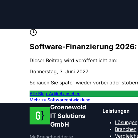
Software-Finanzierung 2026:
Dieser Beitrag wird veröffentlicht am:
Donnerstag, 3. Juni 2027
Schauen Sie später wieder vorbei oder stöbern
Alle Blog-Artikel ansehen
Mehr zu
Softwareentwicklung
Groenewold
Leistungen
IT Solutions
Lösungen
GmbH
Branchen
Vergleich
Maßgeschneiderte